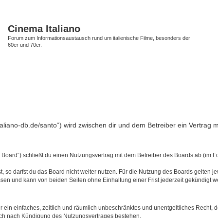
Cinema Italiano
Forum zum Informationsaustausch rund um italienische Filme, besonders der
60er und 70er.
-italiano-db.de/santo“) wird zwischen dir und dem Betreiber ein Vertra
s Board“) schließt du einen Nutzungsvertrag mit dem Betreiber des Boards ab (im F
 so darfst du das Board nicht weiter nutzen. Für die Nutzung des Boards gelten jew
sen und kann von beiden Seiten ohne Einhaltung einer Frist jederzeit gekündigt w
ber ein einfaches, zeitlich und räumlich unbeschränktes und unentgeltliches Recht
auch nach Kündigung des Nutzungsvertrages bestehen.