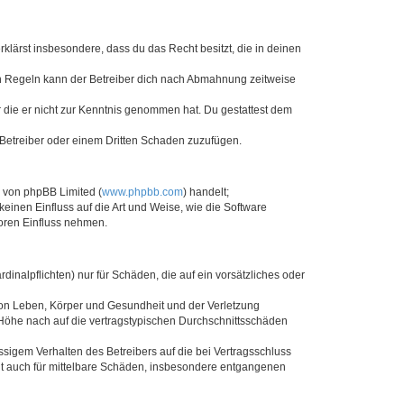
erklärst insbesondere, dass du das Recht besitzt, die in deinen
n Regeln kann der Betreiber dich nach Abmahnung zeitweise
er die er nicht zur Kenntnis genommen hat. Du gestattest dem
 Betreiber oder einem Dritten Schaden zuzufügen.
e von phpBB Limited (
www.phpbb.com
) handelt;
keinen Einfluss auf die Art und Weise, wie die Software
oren Einfluss nehmen.
inalpflichten) nur für Schäden, die auf ein vorsätzliches oder
von Leben, Körper und Gesundheit und der Verletzung
r Höhe nach auf die vertragstypischen Durchschnittsschäden
sigem Verhalten des Betreibers auf die bei Vertragsschluss
lt auch für mittelbare Schäden, insbesondere entgangenen