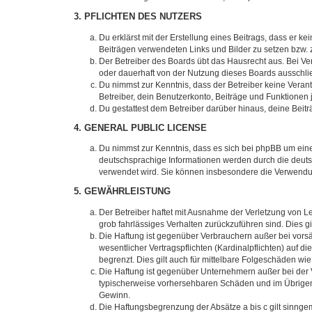
3. PFLICHTEN DES NUTZERS
Du erklärst mit der Erstellung eines Beitrags, dass er ke
Beiträgen verwendeten Links und Bilder zu setzen bzw.
Der Betreiber des Boards übt das Hausrecht aus. Bei V
oder dauerhaft von der Nutzung dieses Boards ausschlie
Du nimmst zur Kenntnis, dass der Betreiber keine Verantw
Betreiber, dein Benutzerkonto, Beiträge und Funktionen 
Du gestattest dem Betreiber darüber hinaus, deine Beit
4. GENERAL PUBLIC LICENSE
Du nimmst zur Kenntnis, dass es sich bei phpBB um eine
deutschsprachige Informationen werden durch die deu
verwendet wird. Sie können insbesondere die Verwendun
5. GEWÄHRLEISTUNG
Der Betreiber haftet mit Ausnahme der Verletzung von Le
grob fahrlässiges Verhalten zurückzuführen sind. Dies 
Die Haftung ist gegenüber Verbrauchern außer bei vors
wesentlicher Vertragspflichten (Kardinalpflichten) auf
begrenzt. Dies gilt auch für mittelbare Folgeschäden 
Die Haftung ist gegenüber Unternehmern außer bei der V
typischerweise vorhersehbaren Schäden und im Übrigen 
Gewinn.
Die Haftungsbegrenzung der Absätze a bis c gilt sinnge