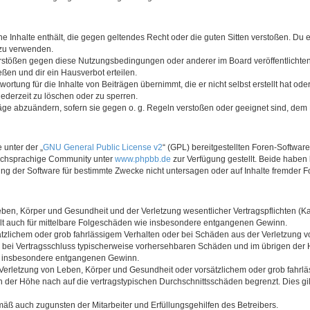
ine Inhalte enthält, die gegen geltendes Recht oder die guten Sitten verstoßen. Du 
 zu verwenden.
erstößen gegen diese Nutzungsbedingungen oder anderer im Board veröffentlichte
ßen und dir ein Hausverbot erteilen.
ortung für die Inhalte von Beiträgen übernimmt, die er nicht selbst erstellt hat od
jederzeit zu löschen oder zu sperren.
räge abzuändern, sofern sie gegen o. g. Regeln verstoßen oder geeignet sind, dem
 unter der „
GNU General Public License v2
“ (GPL) bereitgestellten Foren-Softwar
tschsprachige Community unter
www.phpbb.de
zur Verfügung gestellt. Beide haben 
g der Software für bestimmte Zwecke nicht untersagen oder auf Inhalte fremder F
ben, Körper und Gesundheit und der Verletzung wesentlicher Vertragspflichten (Kard
gilt auch für mittelbare Folgeschäden wie insbesondere entgangenen Gewinn.
ätzlichem oder grob fahrlässigem Verhalten oder bei Schäden aus der Verletzung 
 die bei Vertragsschluss typischerweise vorhersehbaren Schäden und im übrigen de
wie insbesondere entgangenen Gewinn.
erletzung von Leben, Körper und Gesundheit oder vorsätzlichem oder grob fahrläs
der Höhe nach auf die vertragstypischen Durchschnittsschäden begrenzt. Dies gi
mäß auch zugunsten der Mitarbeiter und Erfüllungsgehilfen des Betreibers.