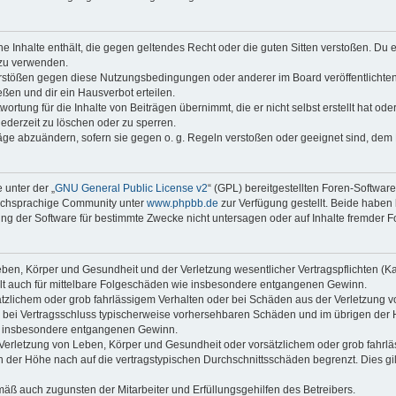
ine Inhalte enthält, die gegen geltendes Recht oder die guten Sitten verstoßen. Du 
 zu verwenden.
erstößen gegen diese Nutzungsbedingungen oder anderer im Board veröffentlichte
ßen und dir ein Hausverbot erteilen.
ortung für die Inhalte von Beiträgen übernimmt, die er nicht selbst erstellt hat od
jederzeit zu löschen oder zu sperren.
räge abzuändern, sofern sie gegen o. g. Regeln verstoßen oder geeignet sind, dem
 unter der „
GNU General Public License v2
“ (GPL) bereitgestellten Foren-Softwar
tschsprachige Community unter
www.phpbb.de
zur Verfügung gestellt. Beide haben 
g der Software für bestimmte Zwecke nicht untersagen oder auf Inhalte fremder F
ben, Körper und Gesundheit und der Verletzung wesentlicher Vertragspflichten (Kard
gilt auch für mittelbare Folgeschäden wie insbesondere entgangenen Gewinn.
ätzlichem oder grob fahrlässigem Verhalten oder bei Schäden aus der Verletzung 
 die bei Vertragsschluss typischerweise vorhersehbaren Schäden und im übrigen de
wie insbesondere entgangenen Gewinn.
erletzung von Leben, Körper und Gesundheit oder vorsätzlichem oder grob fahrläs
der Höhe nach auf die vertragstypischen Durchschnittsschäden begrenzt. Dies gi
mäß auch zugunsten der Mitarbeiter und Erfüllungsgehilfen des Betreibers.