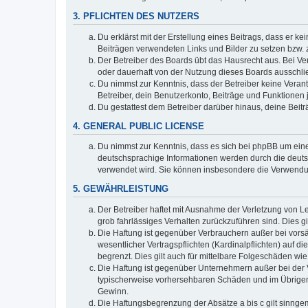
3. PFLICHTEN DES NUTZERS
Du erklärst mit der Erstellung eines Beitrags, dass er ke
Beiträgen verwendeten Links und Bilder zu setzen bzw.
Der Betreiber des Boards übt das Hausrecht aus. Bei V
oder dauerhaft von der Nutzung dieses Boards ausschlie
Du nimmst zur Kenntnis, dass der Betreiber keine Verantw
Betreiber, dein Benutzerkonto, Beiträge und Funktionen 
Du gestattest dem Betreiber darüber hinaus, deine Beit
4. GENERAL PUBLIC LICENSE
Du nimmst zur Kenntnis, dass es sich bei phpBB um eine
deutschsprachige Informationen werden durch die deu
verwendet wird. Sie können insbesondere die Verwendun
5. GEWÄHRLEISTUNG
Der Betreiber haftet mit Ausnahme der Verletzung von Le
grob fahrlässiges Verhalten zurückzuführen sind. Dies 
Die Haftung ist gegenüber Verbrauchern außer bei vors
wesentlicher Vertragspflichten (Kardinalpflichten) auf
begrenzt. Dies gilt auch für mittelbare Folgeschäden 
Die Haftung ist gegenüber Unternehmern außer bei der V
typischerweise vorhersehbaren Schäden und im Übrigen 
Gewinn.
Die Haftungsbegrenzung der Absätze a bis c gilt sinnge