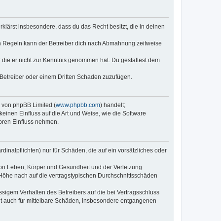
erklärst insbesondere, dass du das Recht besitzt, die in deinen
n Regeln kann der Betreiber dich nach Abmahnung zeitweise
er die er nicht zur Kenntnis genommen hat. Du gestattest dem
 Betreiber oder einem Dritten Schaden zuzufügen.
e von phpBB Limited (
www.phpbb.com
) handelt;
keinen Einfluss auf die Art und Weise, wie die Software
oren Einfluss nehmen.
inalpflichten) nur für Schäden, die auf ein vorsätzliches oder
von Leben, Körper und Gesundheit und der Verletzung
r Höhe nach auf die vertragstypischen Durchschnittsschäden
sigem Verhalten des Betreibers auf die bei Vertragsschluss
lt auch für mittelbare Schäden, insbesondere entgangenen