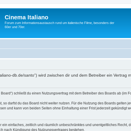
Cinema Italiano
Forum zum Informationsaustausch rund um italienische Filme, besonders der
60er und 70er.
-italiano-db.de/santo“) wird zwischen dir und dem Betreiber ein Vertra
s Board“) schließt du einen Nutzungsvertrag mit dem Betreiber des Boards ab (im F
 so darfst du das Board nicht weiter nutzen. Für die Nutzung des Boards gelten jew
sen und kann von beiden Seiten ohne Einhaltung einer Frist jederzeit gekündigt w
ber ein einfaches, zeitlich und räumlich unbeschränktes und unentgeltliches Recht
auch nach Kündigung des Nutzungsvertrages bestehen.