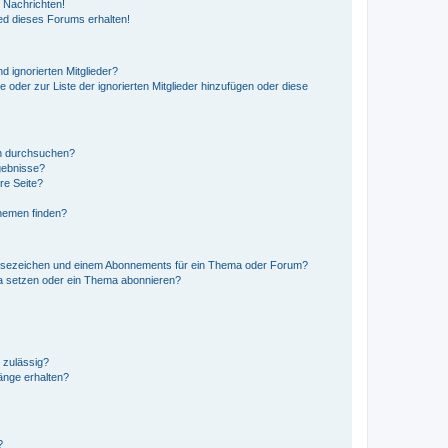
 Nachrichten!
ed dieses Forums erhalten!
d ignorierten Mitglieder?
e oder zur Liste der ignorierten Mitglieder hinzufügen oder diese
en durchsuchen?
gebnisse?
re Seite?
hemen finden?
esezeichen und einem Abonnements für ein Thema oder Forum?
a setzen oder ein Thema abonnieren?
 zulässig?
hänge erhalten?
?