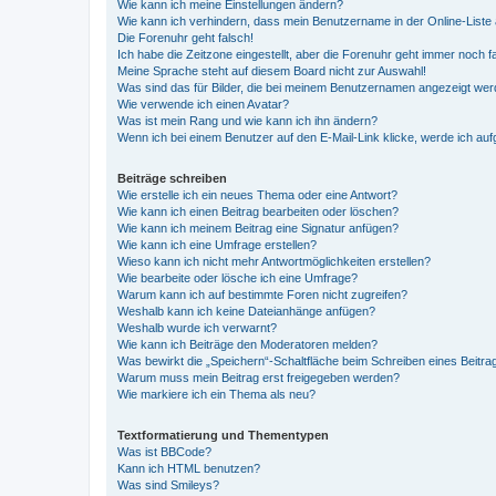
Wie kann ich meine Einstellungen ändern?
Wie kann ich verhindern, dass mein Benutzername in der Online-Liste 
Die Forenuhr geht falsch!
Ich habe die Zeitzone eingestellt, aber die Forenuhr geht immer noch f
Meine Sprache steht auf diesem Board nicht zur Auswahl!
Was sind das für Bilder, die bei meinem Benutzernamen angezeigt we
Wie verwende ich einen Avatar?
Was ist mein Rang und wie kann ich ihn ändern?
Wenn ich bei einem Benutzer auf den E-Mail-Link klicke, werde ich au
Beiträge schreiben
Wie erstelle ich ein neues Thema oder eine Antwort?
Wie kann ich einen Beitrag bearbeiten oder löschen?
Wie kann ich meinem Beitrag eine Signatur anfügen?
Wie kann ich eine Umfrage erstellen?
Wieso kann ich nicht mehr Antwortmöglichkeiten erstellen?
Wie bearbeite oder lösche ich eine Umfrage?
Warum kann ich auf bestimmte Foren nicht zugreifen?
Weshalb kann ich keine Dateianhänge anfügen?
Weshalb wurde ich verwarnt?
Wie kann ich Beiträge den Moderatoren melden?
Was bewirkt die „Speichern“-Schaltfläche beim Schreiben eines Beitra
Warum muss mein Beitrag erst freigegeben werden?
Wie markiere ich ein Thema als neu?
Textformatierung und Thementypen
Was ist BBCode?
Kann ich HTML benutzen?
Was sind Smileys?