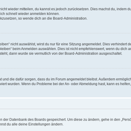
 nicht wieder mitteilen, du kannst es jedoch zurücksetzen. Dies machst du, indem 
 dich schnell wieder anmelden können.
ückzusetzen, so wende dich an die Board-Administration.
en“ nicht auswählst, wirst du nur für eine Sitzung angemeldet. Dies verhindert 
leiben“ beim Anmelden auswählen. Dies ist nicht empfehlenswert, wenn du dich an
 steht, dann wurde sie vermutlich von der Board-Administration ausgeschaltet.
 hat und die dafür sorgen, dass du im Forum angemeldet bleibst. Außerdem ermögli
tiviert wurden. Wenn du Probleme bei der An- oder Abmeldung hast, kann es helfen
n in der Datenbank des Boards gespeichert. Um diese zu ändern, gehe in den „Persö
nst du alle deine Einstellungen ändern.