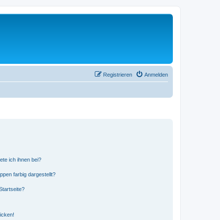
Registrieren
Anmelden
ete ich ihnen bei?
en farbig dargestellt?
tartseite?
icken!