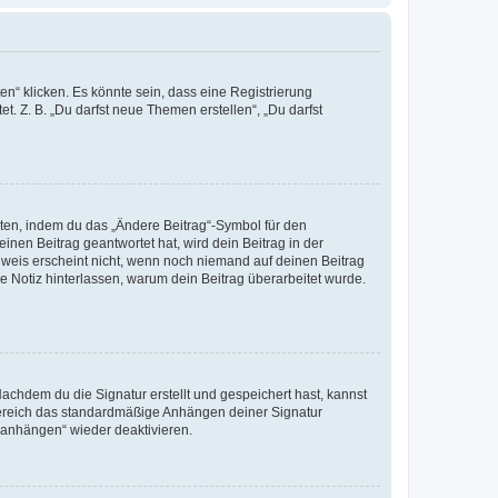
n“ klicken. Es könnte sein, dass eine Registrierung
t. Z. B. „Du darfst neue Themen erstellen“, „Du darfst
iten, indem du das „Ändere Beitrag“-Symbol für den
inen Beitrag geantwortet hat, wird dein Beitrag in der
nweis erscheint nicht, wenn noch niemand auf deinen Beitrag
ne Notiz hinterlassen, warum dein Beitrag überarbeitet wurde.
chdem du die Signatur erstellt und gespeichert hast, kannst
Bereich das standardmäßige Anhängen deiner Signatur
r anhängen“ wieder deaktivieren.