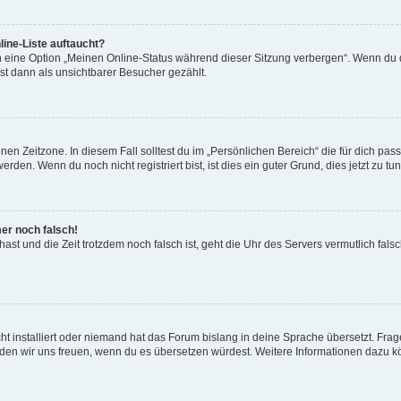
ine-Liste auftaucht?
n eine Option „Meinen Online-Status während dieser Sitzung verbergen“. Wenn du d
st dann als unsichtbarer Besucher gezählt.
en Zeitzone. In diesem Fall solltest du im „Persönlichen Bereich“ die für dich passe
den. Wenn du noch nicht registriert bist, ist dies ein guter Grund, dies jetzt zu tun
mer noch falsch!
t hast und die Zeit trotzdem noch falsch ist, geht die Uhr des Servers vermutlich fal
t installiert oder niemand hat das Forum bislang in deine Sprache übersetzt. Frag
, würden wir uns freuen, wenn du es übersetzen würdest. Weitere Informationen dazu