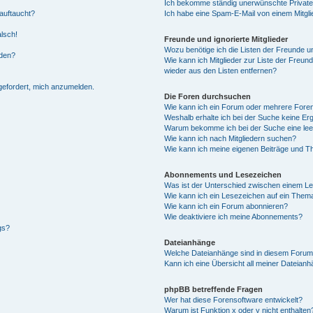
Ich bekomme ständig unerwünschte Private
auftaucht?
Ich habe eine Spam-E-Mail von einem Mitgli
alsch!
Freunde und ignorierte Mitglieder
Wozu benötige ich die Listen der Freunde un
rden?
Wie kann ich Mitglieder zur Liste der Freund
wieder aus den Listen entfernen?
fgefordert, mich anzumelden.
Die Foren durchsuchen
Wie kann ich ein Forum oder mehrere For
Weshalb erhalte ich bei der Suche keine Er
Warum bekomme ich bei der Suche eine lee
Wie kann ich nach Mitgliedern suchen?
Wie kann ich meine eigenen Beiträge und T
Abonnements und Lesezeichen
Was ist der Unterschied zwischen einem L
Wie kann ich ein Lesezeichen auf ein Them
Wie kann ich ein Forum abonnieren?
Wie deaktiviere ich meine Abonnements?
gs?
Dateianhänge
Welche Dateianhänge sind in diesem Forum
Kann ich eine Übersicht all meiner Dateian
phpBB betreffende Fragen
Wer hat diese Forensoftware entwickelt?
Warum ist Funktion x oder y nicht enthalten