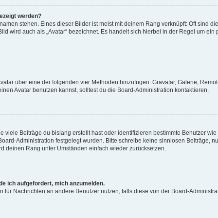
gezeigt werden?
amen stehen. Eines dieser Bilder ist meist mit deinem Rang verknüpft: Oft sind di
ld wird auch als „Avatar“ bezeichnet. Es handelt sich hierbei in der Regel um ein
 Avatar über eine der folgenden vier Methoden hinzufügen: Gravatar, Galerie, Rem
en Avatar benutzen kannst, solltest du die Board-Administration kontaktieren.
viele Beiträge du bislang erstellt hast oder identifizieren bestimmte Benutzer w
 Board-Administration festgelegt wurden. Bitte schreibe keine sinnlosen Beiträge
wird deinen Rang unter Umständen einfach wieder zurücksetzen.
rde ich aufgefordert, mich anzumelden.
ion für Nachrichten an andere Benutzer nutzen, falls diese von der Board-Administ