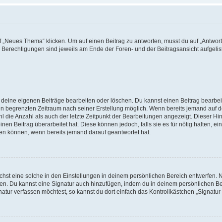
„Neues Thema“ klicken. Um auf einen Beitrag zu antworten, musst du auf „Antworte
e Berechtigungen sind jeweils am Ende der Foren- und der Beitragsansicht aufgeliste
r deine eigenen Beiträge bearbeiten oder löschen. Du kannst einen Beitrag bearbe
inen begrenzten Zeitraum nach seiner Erstellung möglich. Wenn bereits jemand auf de
 die Anzahl als auch der letzte Zeitpunkt der Bearbeitungen angezeigt. Dieser Hi
en Beitrag überarbeitet hat. Diese können jedoch, falls sie es für nötig halten, ei
hen können, wenn bereits jemand darauf geantwortet hat.
st eine solche in den Einstellungen in deinem persönlichen Bereich entwerfen. Na
eren. Du kannst eine Signatur auch hinzufügen, indem du in deinem persönlichen 
atur verfassen möchtest, so kannst du dort einfach das Kontrollkästchen „Signatu