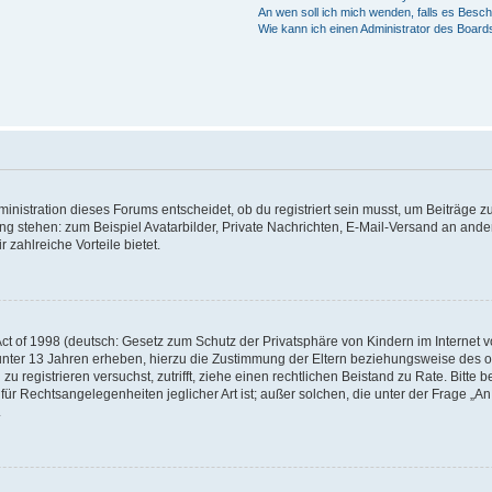
An wen soll ich mich wenden, falls es Besc
Wie kann ich einen Administrator des Board
istration dieses Forums entscheidet, ob du registriert sein musst, um Beiträge zu s
ung stehen: zum Beispiel Avatarbilder, Private Nachrichten, E-Mail-Versand an ander
 zahlreiche Vorteile bietet.
t of 1998 (deutsch: Gesetz zum Schutz der Privatsphäre von Kindern im Internet vo
unter 13 Jahren erheben, hierzu die Zustimmung der Eltern beziehungsweise des o
h zu registrieren versuchst, zutrifft, ziehe einen rechtlichen Beistand zu Rate. Bit
für Rechtsangelegenheiten jeglicher Art ist; außer solchen, die unter der Frage „
.