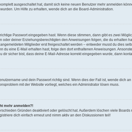
g komplett ausgeschaltet hat, damit sich keine neuen Benutzer mehr anmelden könn
 wurden. Um Hilfe zu erhalten, wende dich an die Board-Administration.
 richtige Passwort eingegeben hast. Wenn diese stimmen, dann gibt es zwei Mögl
tern oder deiner Erziehungsberechtigten den Anweisungen folgen, die du erhalten ha
u angemeldeten Mitglieder erst freigeschaltet werden – entweder musst du dies selbs
. Wenn du eine E-Mail erhalten hast, folge den dort enthaltenen Anweisungen. Ansons
 dir sicher bist, dass deine E-Mail-Adresse korrekt eingegeben wurde, dann kontak
Benutzername und dein Passwort richtig sind. Wenn dies der Fall ist, wende dich a
ionsproblem mit der Website vorliegt, welches ein Administrator lösen muss.
icht mehr anmelden?!
erschieden Gründen deaktiviert oder gelöscht hat. Außerdem löschen viele Boards r
triere dich einfach erneut und nimm aktiv an den Diskussionen teil!