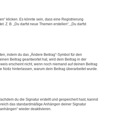
n“ klicken. Es könnte sein, dass eine Registrierung
t. Z. B. „Du darfst neue Themen erstellen“, „Du darfst
iten, indem du das „Ändere Beitrag“-Symbol für den
inen Beitrag geantwortet hat, wird dein Beitrag in der
nweis erscheint nicht, wenn noch niemand auf deinen Beitrag
ne Notiz hinterlassen, warum dein Beitrag überarbeitet wurde.
chdem du die Signatur erstellt und gespeichert hast, kannst
Bereich das standardmäßige Anhängen deiner Signatur
r anhängen“ wieder deaktivieren.