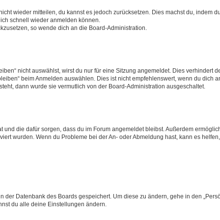
 nicht wieder mitteilen, du kannst es jedoch zurücksetzen. Dies machst du, indem 
 dich schnell wieder anmelden können.
ückzusetzen, so wende dich an die Board-Administration.
en“ nicht auswählst, wirst du nur für eine Sitzung angemeldet. Dies verhindert 
leiben“ beim Anmelden auswählen. Dies ist nicht empfehlenswert, wenn du dich an
 steht, dann wurde sie vermutlich von der Board-Administration ausgeschaltet.
 hat und die dafür sorgen, dass du im Forum angemeldet bleibst. Außerdem ermögli
tiviert wurden. Wenn du Probleme bei der An- oder Abmeldung hast, kann es helfen
n in der Datenbank des Boards gespeichert. Um diese zu ändern, gehe in den „Persö
nst du alle deine Einstellungen ändern.