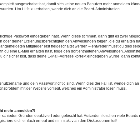
g komplett ausgeschaltet hat, damit sich keine neuen Benutzer mehr anmelden könn
 wurden. Um Hilfe zu erhalten, wende dich an die Board-Administration.
 richtige Passwort eingegeben hast. Wenn diese stimmen, dann gibt es zwei Mögl
tern oder deiner Erziehungsberechtigten den Anweisungen folgen, die du erhalten ha
u angemeldeten Mitglieder erst freigeschaltet werden – entweder musst du dies selbs
. Wenn du eine E-Mail erhalten hast, folge den dort enthaltenen Anweisungen. Ansons
 dir sicher bist, dass deine E-Mail-Adresse korrekt eingegeben wurde, dann kontak
Benutzername und dein Passwort richtig sind. Wenn dies der Fall ist, wende dich a
ionsproblem mit der Website vorliegt, welches ein Administrator lösen muss.
icht mehr anmelden?!
erschieden Gründen deaktiviert oder gelöscht hat. Außerdem löschen viele Boards r
triere dich einfach erneut und nimm aktiv an den Diskussionen teil!