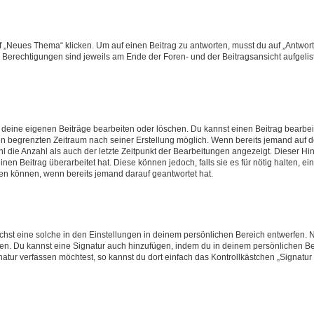
„Neues Thema“ klicken. Um auf einen Beitrag zu antworten, musst du auf „Antworte
e Berechtigungen sind jeweils am Ende der Foren- und der Beitragsansicht aufgeliste
r deine eigenen Beiträge bearbeiten oder löschen. Du kannst einen Beitrag bearbe
inen begrenzten Zeitraum nach seiner Erstellung möglich. Wenn bereits jemand auf de
 die Anzahl als auch der letzte Zeitpunkt der Bearbeitungen angezeigt. Dieser Hi
en Beitrag überarbeitet hat. Diese können jedoch, falls sie es für nötig halten, ei
hen können, wenn bereits jemand darauf geantwortet hat.
st eine solche in den Einstellungen in deinem persönlichen Bereich entwerfen. Na
eren. Du kannst eine Signatur auch hinzufügen, indem du in deinem persönlichen 
atur verfassen möchtest, so kannst du dort einfach das Kontrollkästchen „Signatu