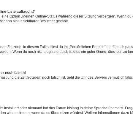
ine-Liste auftaucht?
n eine Option „Meinen Online-Status während dieser Sitzung verbergen“. Wenn du d
st dann als unsichtbarer Besucher gezählt.
en Zeitzone. In diesem Fall solltest du im „Persönlichen Bereich“ die für dich passe
den. Wenn du noch nicht registriert bist, ist dies ein guter Grund, dies jetzt zu tun
mer noch falsch!
t hast und die Zeit trotzdem noch falsch ist, geht die Uhr des Servers vermutlich fal
t installiert oder niemand hat das Forum bislang in deine Sprache übersetzt. Frag
, würden wir uns freuen, wenn du es übersetzen würdest. Weitere Informationen dazu