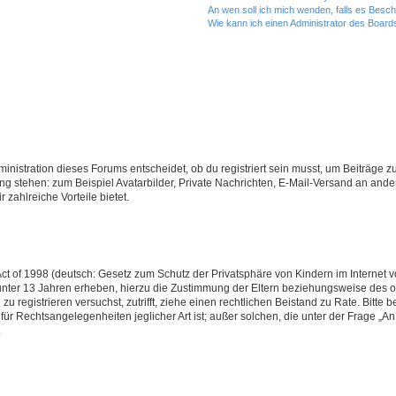
An wen soll ich mich wenden, falls es Besc
Wie kann ich einen Administrator des Board
istration dieses Forums entscheidet, ob du registriert sein musst, um Beiträge zu s
ung stehen: zum Beispiel Avatarbilder, Private Nachrichten, E-Mail-Versand an ander
 zahlreiche Vorteile bietet.
t of 1998 (deutsch: Gesetz zum Schutz der Privatsphäre von Kindern im Internet vo
unter 13 Jahren erheben, hierzu die Zustimmung der Eltern beziehungsweise des o
h zu registrieren versuchst, zutrifft, ziehe einen rechtlichen Beistand zu Rate. Bit
für Rechtsangelegenheiten jeglicher Art ist; außer solchen, die unter der Frage „
.