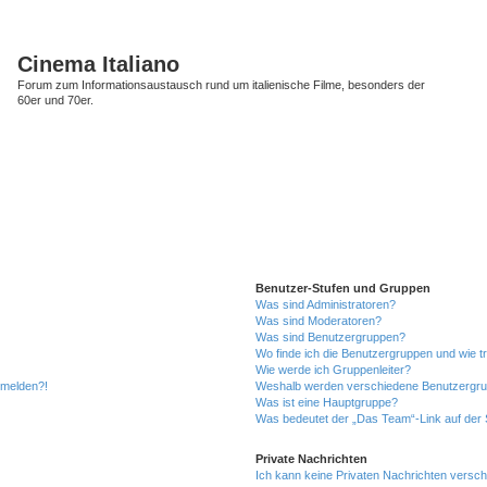
Cinema Italiano
Forum zum Informationsaustausch rund um italienische Filme, besonders der
60er und 70er.
Benutzer-Stufen und Gruppen
Was sind Administratoren?
Was sind Moderatoren?
Was sind Benutzergruppen?
Wo finde ich die Benutzergruppen und wie tr
Wie werde ich Gruppenleiter?
anmelden?!
Weshalb werden verschiedene Benutzergrupp
Was ist eine Hauptgruppe?
Was bedeutet der „Das Team“-Link auf der S
Private Nachrichten
Ich kann keine Privaten Nachrichten versch