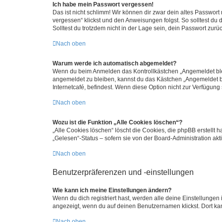
Ich habe mein Passwort vergessen!
Das ist nicht schlimm! Wir können dir zwar dein altes Passwort
vergessen“ klickst und den Anweisungen folgst. So solltest du
Solltest du trotzdem nicht in der Lage sein, dein Passwort zur
Nach oben
Warum werde ich automatisch abgemeldet?
Wenn du beim Anmelden das Kontrollkästchen „Angemeldet bleib
angemeldet zu bleiben, kannst du das Kästchen „Angemeldet b
Internetcafé, befindest. Wenn diese Option nicht zur Verfügung
Nach oben
Wozu ist die Funktion „Alle Cookies löschen“?
„Alle Cookies löschen“ löscht die Cookies, die phpBB erstellt
„Gelesen“-Status – sofern sie von der Board-Administration ak
Nach oben
Benutzerpräferenzen und -einstellungen
Wie kann ich meine Einstellungen ändern?
Wenn du dich registriert hast, werden alle deine Einstellunge
angezeigt, wenn du auf deinen Benutzernamen klickst. Dort kan
Nach oben