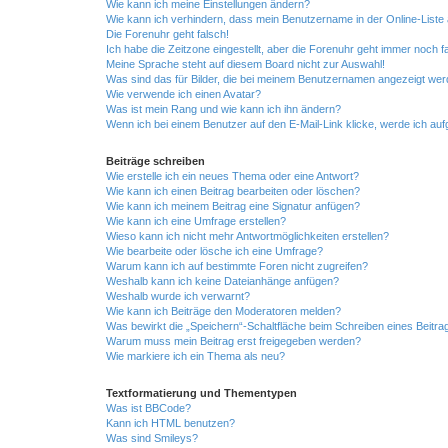
Wie kann ich meine Einstellungen ändern?
Wie kann ich verhindern, dass mein Benutzername in der Online-Liste 
Die Forenuhr geht falsch!
Ich habe die Zeitzone eingestellt, aber die Forenuhr geht immer noch f
Meine Sprache steht auf diesem Board nicht zur Auswahl!
Was sind das für Bilder, die bei meinem Benutzernamen angezeigt we
Wie verwende ich einen Avatar?
Was ist mein Rang und wie kann ich ihn ändern?
Wenn ich bei einem Benutzer auf den E-Mail-Link klicke, werde ich au
Beiträge schreiben
Wie erstelle ich ein neues Thema oder eine Antwort?
Wie kann ich einen Beitrag bearbeiten oder löschen?
Wie kann ich meinem Beitrag eine Signatur anfügen?
Wie kann ich eine Umfrage erstellen?
Wieso kann ich nicht mehr Antwortmöglichkeiten erstellen?
Wie bearbeite oder lösche ich eine Umfrage?
Warum kann ich auf bestimmte Foren nicht zugreifen?
Weshalb kann ich keine Dateianhänge anfügen?
Weshalb wurde ich verwarnt?
Wie kann ich Beiträge den Moderatoren melden?
Was bewirkt die „Speichern“-Schaltfläche beim Schreiben eines Beitra
Warum muss mein Beitrag erst freigegeben werden?
Wie markiere ich ein Thema als neu?
Textformatierung und Thementypen
Was ist BBCode?
Kann ich HTML benutzen?
Was sind Smileys?