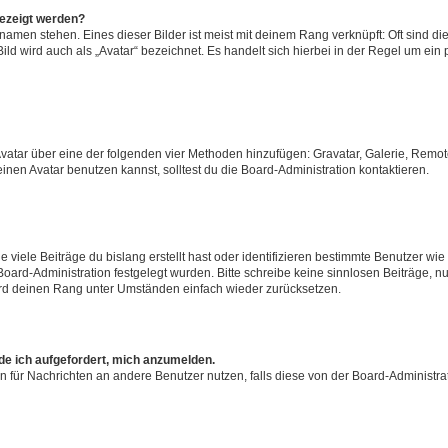
gezeigt werden?
amen stehen. Eines dieser Bilder ist meist mit deinem Rang verknüpft: Oft sind di
ld wird auch als „Avatar“ bezeichnet. Es handelt sich hierbei in der Regel um ein
 Avatar über eine der folgenden vier Methoden hinzufügen: Gravatar, Galerie, Rem
en Avatar benutzen kannst, solltest du die Board-Administration kontaktieren.
viele Beiträge du bislang erstellt hast oder identifizieren bestimmte Benutzer w
 Board-Administration festgelegt wurden. Bitte schreibe keine sinnlosen Beiträge
wird deinen Rang unter Umständen einfach wieder zurücksetzen.
rde ich aufgefordert, mich anzumelden.
ion für Nachrichten an andere Benutzer nutzen, falls diese von der Board-Administ