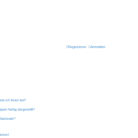
Registrieren
Anmelden
ete ich ihnen bei?
en farbig dargestellt?
tartseite?
icken!