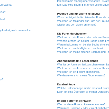
Ich bekomme ständig unerwünschte Private
auftaucht?
Ich habe eine Spam-E-Mail von einem Mitgli
alsch!
Freunde und ignorierte Mitglieder
Wozu benötige ich die Listen der Freunde un
rden?
Wie kann ich Mitglieder zur Liste der Freund
wieder aus den Listen entfernen?
fgefordert, mich anzumelden.
Die Foren durchsuchen
Wie kann ich ein Forum oder mehrere For
Weshalb erhalte ich bei der Suche keine Er
Warum bekomme ich bei der Suche eine lee
Wie kann ich nach Mitgliedern suchen?
Wie kann ich meine eigenen Beiträge und T
Abonnements und Lesezeichen
Was ist der Unterschied zwischen einem L
Wie kann ich ein Lesezeichen auf ein Them
Wie kann ich ein Forum abonnieren?
Wie deaktiviere ich meine Abonnements?
gs?
Dateianhänge
Welche Dateianhänge sind in diesem Forum
Kann ich eine Übersicht all meiner Dateian
phpBB betreffende Fragen
Wer hat diese Forensoftware entwickelt?
Warum ist Funktion x oder y nicht enthalten