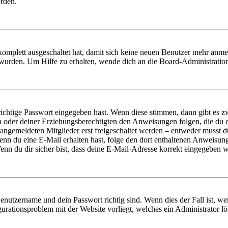
erden.
 komplett ausgeschaltet hat, damit sich keine neuen Benutzer mehr anm
 wurden. Um Hilfe zu erhalten, wende dich an die Board-Administratio
richtige Passwort eingegeben hast. Wenn diese stimmen, dann gibt es
ern oder deiner Erziehungsberechtigten den Anweisungen folgen, die du e
 angemeldeten Mitglieder erst freigeschaltet werden – entweder musst du
. Wenn du eine E-Mail erhalten hast, folge den dort enthaltenen Anweis
nn du dir sicher bist, dass deine E-Mail-Adresse korrekt eingegeben w
Benutzername und dein Passwort richtig sind. Wenn dies der Fall ist, w
igurationsproblem mit der Website vorliegt, welches ein Administrator l