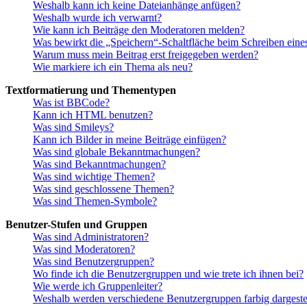
Weshalb kann ich keine Dateianhänge anfügen?
Weshalb wurde ich verwarnt?
Wie kann ich Beiträge den Moderatoren melden?
Was bewirkt die „Speichern“-Schaltfläche beim Schreiben eine
Warum muss mein Beitrag erst freigegeben werden?
Wie markiere ich ein Thema als neu?
Textformatierung und Thementypen
Was ist BBCode?
Kann ich HTML benutzen?
Was sind Smileys?
Kann ich Bilder in meine Beiträge einfügen?
Was sind globale Bekanntmachungen?
Was sind Bekanntmachungen?
Was sind wichtige Themen?
Was sind geschlossene Themen?
Was sind Themen-Symbole?
Benutzer-Stufen und Gruppen
Was sind Administratoren?
Was sind Moderatoren?
Was sind Benutzergruppen?
Wo finde ich die Benutzergruppen und wie trete ich ihnen bei?
Wie werde ich Gruppenleiter?
Weshalb werden verschiedene Benutzergruppen farbig dargestel