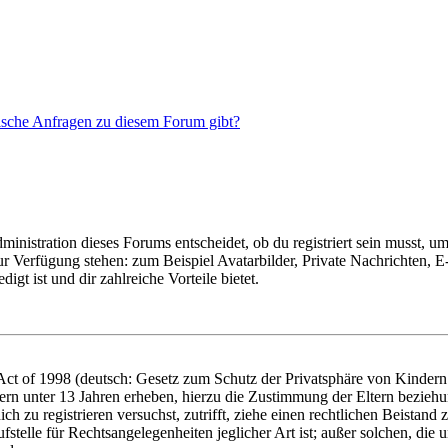
tische Anfragen zu diesem Forum gibt?
istration dieses Forums entscheidet, ob du registriert sein musst, um Be
zur Verfügung stehen: zum Beispiel Avatarbilder, Private Nachrichten, 
igt ist und dir zahlreiche Vorteile bietet.
t of 1998 (deutsch: Gesetz zum Schutz der Privatsphäre von Kindern i
ern unter 13 Jahren erheben, hierzu die Zustimmung der Eltern bezieh
dich zu registrieren versuchst, zutrifft, ziehe einen rechtlichen Beista
stelle für Rechtsangelegenheiten jeglicher Art ist; außer solchen, die