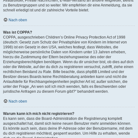
Avatarbilder, Private Nachrichten, E-Mail-Versand an andere Mitglieder, Beitritt
zu Benutzergruppen und so weiter. Wir empfehlen dir eine Anmeldung, da sie
schnell erledigt ist und dir zahlreiche Vorteile bietet.
Nach oben
Was ist COPPA?
COPPA, ausgeschrieben Children’s Online Privacy Protection Act of 1998
(deutsch: Gesetz zum Schutz der Privatsphäre von Kindern im Internet von
1998) ist ein Gesetz in den USA, welches festlegt, dass Websites, die
möglicherweise persönliche Daten von Kindern unter 13 Jahren erheben,
hierzu die Zustimmung der Eltern beziehungsweise des oder der
Erziehungsberechtigten benötigen. Wenn du dir unsicher bist, ob dies auf dich
oder die Website, auf der du dich zu registrieren versuchst, zutrifft, ziehe einen
rechtlichen Beistand zu Rate. Bitte beachte, dass phpBB Limited und der
Besitzer dieses Boards keine Rechtsberatung anbieten kann und nicht die
Anlaufstelle für Rechtsangelegenheiten jeglicher Art ist; außer solchen, die
unter der Frage „An wen soll ich mich wenden, falls es Beschwerden oder
juristische Anfragen zu diesem Forum gibt?“ behandelt werden.
Nach oben
Warum kann ich mich nicht registrieren?
Es kann sein, dass die Board-Administration die Registrierung komplett
ausgeschaltet hat, damit sich keine neuen Benutzer mehr anmelden können.
Es könnte auch sein, dass deine IP-Adresse oder der Benutzername, mit dem
du dich registrieren möchtest, gesperrt wurden. Um Hilfe zu erhalten, wende