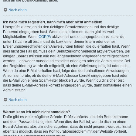
dich an die Board-Administration.
Nach oben
Ich habe mich registriert, kann mich aber nicht anmelden!
Überprüfe zuerst, ob du den richtigen Benutzernamen und das richtige
Passwort eingegeben hast. Wenn diese stimmen, dann gibt es zwei
Möglichkeiten. Wenn
COPPA
aktiviert ist und du angegeben hast, dass du
unter 13 Jahre alt bist, musst du bzw. einer deiner Eltern oder deiner
Erziehungsberechtigten den Anweisungen folgen, die du erhalten hast. Wenn
dies nicht der Fall ist, muss dein Benutzerkonto vielleicht aktiviert werden. Bei
einigen Boards müssen alle neu angemeldeten Mitglieder erst freigeschaltet
werden – entweder musst du dies selbst erledigen oder ein Administrator. Bei
der Registrierung wurde dir mitgeteilt, ob eine Aktivierung nötig ist oder nicht.
Wenn du eine E-Mail erhalten hast, folge den dort enthaltenen Anweisungen.
Ansonsten prüfe, ob du deine E-Mail-Adresse korrekt eingegeben hast oder
die E-Mail von einem Spam-Filter blockiert wurde. Wenn du dir sicher bist,
dass deine E-Mail-Adresse korrekt eingegeben wurde, dann kontaktiere einen
Administrator.
Nach oben
Warum kann ich mich nicht anmelden?
Dafür gibt es viele mögliche Gründe. Prüfe zunächst, ob dein Benutzername
und dein Passwort richtig sind. Wenn dies der Fall ist, wende dich an einen
Board-Administrator, um sicherzugehen, dass du nicht gesperrt wurdest. Es ist
ebenfalls möglich, dass ein Konfigurationsproblem mit der Website vorliegt,