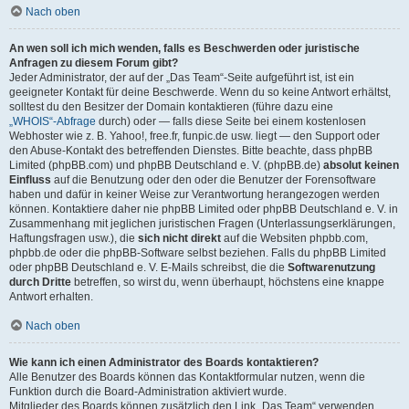
Nach oben
An wen soll ich mich wenden, falls es Beschwerden oder juristische
Anfragen zu diesem Forum gibt?
Jeder Administrator, der auf der „Das Team“-Seite aufgeführt ist, ist ein
geeigneter Kontakt für deine Beschwerde. Wenn du so keine Antwort erhältst,
solltest du den Besitzer der Domain kontaktieren (führe dazu eine
„WHOIS“-Abfrage
durch) oder — falls diese Seite bei einem kostenlosen
Webhoster wie z. B. Yahoo!, free.fr, funpic.de usw. liegt — den Support oder
den Abuse-Kontakt des betreffenden Dienstes. Bitte beachte, dass phpBB
Limited (phpBB.com) und phpBB Deutschland e. V. (phpBB.de)
absolut keinen
Einfluss
auf die Benutzung oder den oder die Benutzer der Forensoftware
haben und dafür in keiner Weise zur Verantwortung herangezogen werden
können. Kontaktiere daher nie phpBB Limited oder phpBB Deutschland e. V. in
Zusammenhang mit jeglichen juristischen Fragen (Unterlassungserklärungen,
Haftungsfragen usw.), die
sich nicht direkt
auf die Websiten phpbb.com,
phpbb.de oder die phpBB-Software selbst beziehen. Falls du phpBB Limited
oder phpBB Deutschland e. V. E-Mails schreibst, die die
Softwarenutzung
durch Dritte
betreffen, so wirst du, wenn überhaupt, höchstens eine knappe
Antwort erhalten.
Nach oben
Wie kann ich einen Administrator des Boards kontaktieren?
Alle Benutzer des Boards können das Kontaktformular nutzen, wenn die
Funktion durch die Board-Administration aktiviert wurde.
Mitglieder des Boards können zusätzlich den Link „Das Team“ verwenden.