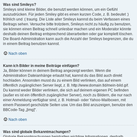
Was sind Smileys?
Smileys sind kleine Bilder, die benutzt werden können, um ein Gefühl
auszudrücken. Für jeden Smiley gibt es einen kurzen Code, z. B. bedeutet :)
fröhlich und :( traurig. Die Liste aller Smileys kannst du beim Verfassen eines
Beitrags sehen. Versuche bitte trotzdem, Smileys nicht zu häufig zu benutzen,
sie können einen Beitrag schnell unlesbar machen und ein Moderator könnte
deshalb deinen Beitrag entsprechend überarbeiten oder gar komplett löschen.
Die Board-Administration kann auch die Anzahl der Smileys begrenzen, die du
in einem Beitrag benutzen kannst.
Nach oben
Kann ich Bilder in meine Beiträge einfügen?
Ja, Bilder können in deinem Beitrag angezeigt werden. Wenn die
Administration Dateianhänge erlaubt hat, kannst du das Bild auch direkt
hochladen. Ansonsten musst du zu einem Bild verlinken, das auf einem
öffentlich zugänglichen Server liegt, z. B. http://www.domain.tld/mein-bild.gif.
Du kannst weder Bilder verlinken, die sich auf deinem eigenen PC befinden
(außer es ist ein öffentlich zugänglicher Server), noch zu Bildern, die nur nach
einer Anmeldung verfügbar sind, z. B. Hotmail- oder Yahoo-Mailboxen, mit
einem Passwort geschützte Seiten usw. Um das Bild anzuzeigen, benutze den
BBCode-Tag „[img]“.
Nach oben
Was sind globale Bekanntmachungen?
Globale Bekanntmachungen beinhalten wichtige Informationen, deshalb