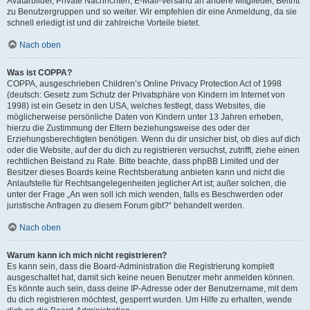
Avatarbilder, Private Nachrichten, E-Mail-Versand an andere Mitglieder, Beitritt
zu Benutzergruppen und so weiter. Wir empfehlen dir eine Anmeldung, da sie
schnell erledigt ist und dir zahlreiche Vorteile bietet.
Nach oben
Was ist COPPA?
COPPA, ausgeschrieben Children’s Online Privacy Protection Act of 1998
(deutsch: Gesetz zum Schutz der Privatsphäre von Kindern im Internet von
1998) ist ein Gesetz in den USA, welches festlegt, dass Websites, die
möglicherweise persönliche Daten von Kindern unter 13 Jahren erheben,
hierzu die Zustimmung der Eltern beziehungsweise des oder der
Erziehungsberechtigten benötigen. Wenn du dir unsicher bist, ob dies auf dich
oder die Website, auf der du dich zu registrieren versuchst, zutrifft, ziehe einen
rechtlichen Beistand zu Rate. Bitte beachte, dass phpBB Limited und der
Besitzer dieses Boards keine Rechtsberatung anbieten kann und nicht die
Anlaufstelle für Rechtsangelegenheiten jeglicher Art ist; außer solchen, die
unter der Frage „An wen soll ich mich wenden, falls es Beschwerden oder
juristische Anfragen zu diesem Forum gibt?“ behandelt werden.
Nach oben
Warum kann ich mich nicht registrieren?
Es kann sein, dass die Board-Administration die Registrierung komplett
ausgeschaltet hat, damit sich keine neuen Benutzer mehr anmelden können.
Es könnte auch sein, dass deine IP-Adresse oder der Benutzername, mit dem
du dich registrieren möchtest, gesperrt wurden. Um Hilfe zu erhalten, wende