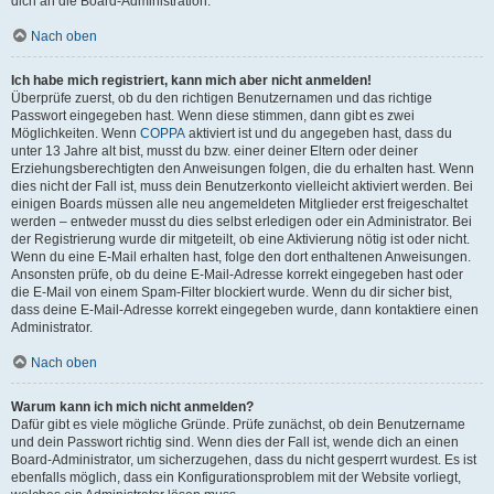
dich an die Board-Administration.
Nach oben
Ich habe mich registriert, kann mich aber nicht anmelden!
Überprüfe zuerst, ob du den richtigen Benutzernamen und das richtige
Passwort eingegeben hast. Wenn diese stimmen, dann gibt es zwei
Möglichkeiten. Wenn
COPPA
aktiviert ist und du angegeben hast, dass du
unter 13 Jahre alt bist, musst du bzw. einer deiner Eltern oder deiner
Erziehungsberechtigten den Anweisungen folgen, die du erhalten hast. Wenn
dies nicht der Fall ist, muss dein Benutzerkonto vielleicht aktiviert werden. Bei
einigen Boards müssen alle neu angemeldeten Mitglieder erst freigeschaltet
werden – entweder musst du dies selbst erledigen oder ein Administrator. Bei
der Registrierung wurde dir mitgeteilt, ob eine Aktivierung nötig ist oder nicht.
Wenn du eine E-Mail erhalten hast, folge den dort enthaltenen Anweisungen.
Ansonsten prüfe, ob du deine E-Mail-Adresse korrekt eingegeben hast oder
die E-Mail von einem Spam-Filter blockiert wurde. Wenn du dir sicher bist,
dass deine E-Mail-Adresse korrekt eingegeben wurde, dann kontaktiere einen
Administrator.
Nach oben
Warum kann ich mich nicht anmelden?
Dafür gibt es viele mögliche Gründe. Prüfe zunächst, ob dein Benutzername
und dein Passwort richtig sind. Wenn dies der Fall ist, wende dich an einen
Board-Administrator, um sicherzugehen, dass du nicht gesperrt wurdest. Es ist
ebenfalls möglich, dass ein Konfigurationsproblem mit der Website vorliegt,