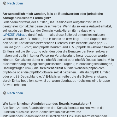
Nach oben
An wen soll ich mich wenden, falls es Beschwerden oder juristische
Anfragen zu diesem Forum gibt?
Jeder Administrator, der auf der „Das Team“-Seite aufgeführt ist, ist ein
geeigneter Kontakt für deine Beschwerde. Wenn du so keine Antwort erhältst,
solltest du den Besitzer der Domain kontaktieren (führe dazu eine
„WHOIS“-Abfrage
durch) oder — falls diese Seite bei einem kostenlosen
Webhoster wie z. B. Yahoo!, free.fr, funpic.de usw. liegt — den Support oder
den Abuse-Kontakt des betreffenden Dienstes. Bitte beachte, dass phpBB
Limited (phpBB.com) und phpBB Deutschland e. V. (phpBB.de)
absolut keinen
Einfluss
auf die Benutzung oder den oder die Benutzer der Forensoftware
haben und dafür in keiner Weise zur Verantwortung herangezogen werden
können. Kontaktiere daher nie phpBB Limited oder phpBB Deutschland e. V. in
Zusammenhang mit jeglichen juristischen Fragen (Unterlassungserklärungen,
Haftungsfragen usw.), die
sich nicht direkt
auf die Websiten phpbb.com,
phpbb.de oder die phpBB-Software selbst beziehen. Falls du phpBB Limited
oder phpBB Deutschland e. V. E-Mails schreibst, die die
Softwarenutzung
durch Dritte
betreffen, so wirst du, wenn überhaupt, höchstens eine knappe
Antwort erhalten.
Nach oben
Wie kann ich einen Administrator des Boards kontaktieren?
Alle Benutzer des Boards können das Kontaktformular nutzen, wenn die
Funktion durch die Board-Administration aktiviert wurde.
Mitglieder des Boards können zusätzlich den Link „Das Team“ verwenden.