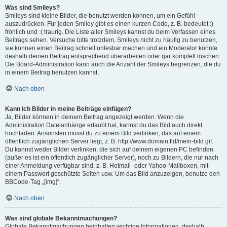
Was sind Smileys?
Smileys sind kleine Bilder, die benutzt werden können, um ein Gefühl
auszudrücken. Für jeden Smiley gibt es einen kurzen Code, z. B. bedeutet :)
fröhlich und :( traurig. Die Liste aller Smileys kannst du beim Verfassen eines
Beitrags sehen. Versuche bitte trotzdem, Smileys nicht zu häufig zu benutzen,
sie können einen Beitrag schnell unlesbar machen und ein Moderator könnte
deshalb deinen Beitrag entsprechend überarbeiten oder gar komplett löschen.
Die Board-Administration kann auch die Anzahl der Smileys begrenzen, die du
in einem Beitrag benutzen kannst.
Nach oben
Kann ich Bilder in meine Beiträge einfügen?
Ja, Bilder können in deinem Beitrag angezeigt werden. Wenn die
Administration Dateianhänge erlaubt hat, kannst du das Bild auch direkt
hochladen. Ansonsten musst du zu einem Bild verlinken, das auf einem
öffentlich zugänglichen Server liegt, z. B. http://www.domain.tld/mein-bild.gif.
Du kannst weder Bilder verlinken, die sich auf deinem eigenen PC befinden
(außer es ist ein öffentlich zugänglicher Server), noch zu Bildern, die nur nach
einer Anmeldung verfügbar sind, z. B. Hotmail- oder Yahoo-Mailboxen, mit
einem Passwort geschützte Seiten usw. Um das Bild anzuzeigen, benutze den
BBCode-Tag „[img]“.
Nach oben
Was sind globale Bekanntmachungen?
Globale Bekanntmachungen beinhalten wichtige Informationen, deshalb