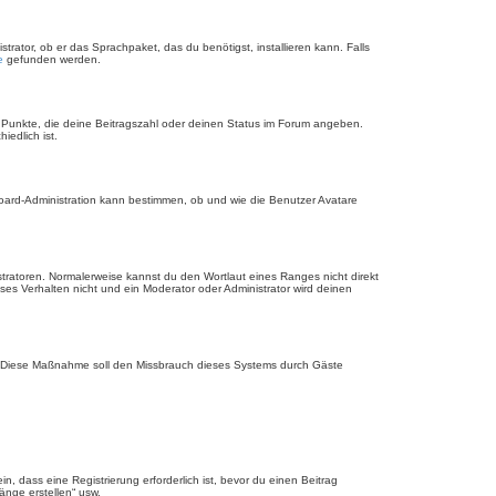
rator, ob er das Sprachpaket, das du benötigst, installieren kann. Falls
e
gefunden werden.
r Punkte, die deine Beitragszahl oder deinen Status im Forum angeben.
iedlich ist.
Board-Administration kann bestimmen, ob und wie die Benutzer Avatare
stratoren. Normalerweise kannst du den Wortlaut eines Ranges nicht direkt
es Verhalten nicht und ein Moderator oder Administrator wird deinen
rde. Diese Maßnahme soll den Missbrauch dieses Systems durch Gäste
 dass eine Registrierung erforderlich ist, bevor du einen Beitrag
änge erstellen“ usw.