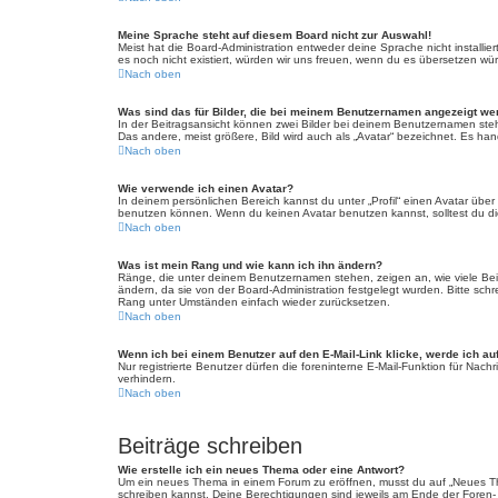
Meine Sprache steht auf diesem Board nicht zur Auswahl!
Meist hat die Board-Administration entweder deine Sprache nicht installie
es noch nicht existiert, würden wir uns freuen, wenn du es übersetzen w
Nach oben
Was sind das für Bilder, die bei meinem Benutzernamen angezeigt w
In der Beitragsansicht können zwei Bilder bei deinem Benutzernamen steh
Das andere, meist größere, Bild wird auch als „Avatar“ bezeichnet. Es hand
Nach oben
Wie verwende ich einen Avatar?
In deinem persönlichen Bereich kannst du unter „Profil“ einen Avatar üb
benutzen können. Wenn du keinen Avatar benutzen kannst, solltest du die
Nach oben
Was ist mein Rang und wie kann ich ihn ändern?
Ränge, die unter deinem Benutzernamen stehen, zeigen an, wie viele Beitr
ändern, da sie von der Board-Administration festgelegt wurden. Bitte sc
Rang unter Umständen einfach wieder zurücksetzen.
Nach oben
Wenn ich bei einem Benutzer auf den E-Mail-Link klicke, werde ich au
Nur registrierte Benutzer dürfen die foreninterne E-Mail-Funktion für Na
verhindern.
Nach oben
Beiträge schreiben
Wie erstelle ich ein neues Thema oder eine Antwort?
Um ein neues Thema in einem Forum zu eröffnen, musst du auf „Neues Thema
schreiben kannst. Deine Berechtigungen sind jeweils am Ende der Foren- u