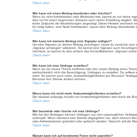
Nach oben
Wie kann ich einen Beitrag bearbeiten oder löschen?
Wenn du nicht Administrator oder Moderator bist, kannst du nur deine eig
dies nur für einen begrenzten Zeitraum nach seiner Erstellung möglich. W
letzte Zeitpunkt der Bearbeitungen angezeigt. Dieser Hinweis erscheint n
für nötig halten, eine Notiz hinterlassen, warum dein Beitrag überarbeit
Nach oben
Wie kann ich meinem Beitrag eine Signatur anfügen?
Um eine Signatur an deinen Beitrag anzufügen, musst du zunächst eine so
„Signatur anhängen“ aktivieren. Du kannst eine Signatur auch hinzufüge
möchtest, so kannst du dort einfach das Kontrollkästchen „Signatur anhän
Nach oben
Wie kann ich eine Umfrage erstellen?
Wenn du ein neues Thema eröffnest oder den ersten Beitrag eines Themas b
wahrscheinlich nicht die Berechtigung, Umfragen zu erstellen. Du solltest
steht. Du kannst auch unter „Auswahlmöglichkeiten pro Benutzer“ festlegen
Benutzer ihre Stimme ändern können.
Nach oben
Wieso kann ich nicht mehr Antwortmöglichkeiten erstellen?
Die maximal zulässige Anzahl von Antwortmöglichkeiten wird durch die Boa
Nach oben
Wie bearbeite oder lösche ich eine Umfrage?
Wie bei den Beiträgen können Umfragen nur vom ursprünglichen Verfasser
verknüpft. Wenn niemand eine Stimme abgegeben hat, dann können Benutz
oder Administratoren geändert oder gelöscht werden. Dadurch soll die Ma
Nach oben
Warum kann ich auf bestimmte Foren nicht zugreifen?