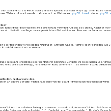
rt oder niemand hat das Forum bislang in deine Sprache übersetzt. Frage ggf. einen Board-Administ
ürdest. Weitere Informationen dazu können auf der Website von
phpBB Limited
oder auf
phpBB.d
erden?
en. Eines dieser Bilder ist meist mit deinem Rang verknüpft: Oft sind dies Sterne, Kästchen ode
elt sich hierbei in der Regel um ein persönliches Bild, welches von Benutzer zu Benutzer untersch
er eine der folgenden vier Methoden hinzufügen: Gravatar, Galerie, Remote oder Hochladen. Die 
 Board-Administration kontaktieren.
äge du bislang erstellt hast oder identifizieren bestimmte Benutzer wie Moderatoren und Admini
hreibe keine sinnlosen Beiträge, nur um deinen Rang zu erhöhen — die meisten Boards dulden dies
fgefordert, mich anzumelden.
chrichten an andere Benutzer nutzen, falls diese von der Board-Administration freigeschaltet wu
“ klicken. Um auf einen Beitrag zu antworten, musst du auf „Antworten“ klicken. Es könnte sein,
nd der Beitragsansicht aufgelistet. Z. B. „Du darfst neue Themen erstellen“, „Du darfst Dateianh