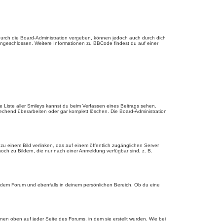
urch die Board-Administration vergeben, können jedoch auch durch dich
 eingeschlossen. Weitere Informationen zu BBCode findest du auf einer
ie Liste aller Smileys kannst du beim Verfassen eines Beitrags sehen.
echend überarbeiten oder gar komplett löschen. Die Board-Administration
u einem Bild verlinken, das auf einem öffentlich zugänglichen Server
, noch zu Bildern, die nur nach einer Anmeldung verfügbar sind, z. B.
edem Forum und ebenfalls in deinem persönlichen Bereich. Ob du eine
en oben auf jeder Seite des Forums, in dem sie erstellt wurden. Wie bei