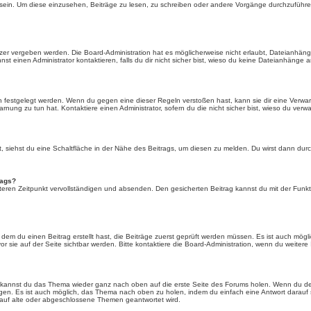
in. Um diese einzusehen, Beiträge zu lesen, zu schreiben oder andere Vorgänge durchzuführe
er vergeben werden. Die Board-Administration hat es möglicherweise nicht erlaubt, Dateianhän
 einen Administrator kontaktieren, falls du dir nicht sicher bist, wieso du keine Dateianhänge 
n festgelegt werden. Wenn du gegen eine dieser Regeln verstoßen hast, kann sie dir eine Verwar
rnung zu tun hat. Kontaktiere einen Administrator, sofern du die nicht sicher bist, wieso du verwa
siehst du eine Schaltfläche in der Nähe des Beitrags, um diesen zu melden. Du wirst dann durch 
rags?
eren Zeitpunkt vervollständigen und absenden. Den gesicherten Beitrag kannst du mit der Funkt
em du einen Beitrag erstellt hast, die Beiträge zuerst geprüft werden müssen. Es ist auch mögli
r sie auf der Seite sichtbar werden. Bitte kontaktiere die Board-Administration, wenn du weitere
t kannst du das Thema wieder ganz nach oben auf die erste Seite des Forums holen. Wenn du den
angen. Es ist auch möglich, das Thema nach oben zu holen, indem du einfach eine Antwort darauf 
 auf alte oder abgeschlossene Themen geantwortet wird.