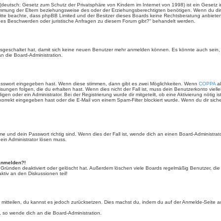
(deutsch: Gesetz zum Schutz der Privatsphäre von Kindern im Internet von 1998) ist ein Gesetz i
mmung der Eltern beziehungsweise des oder der Erziehungsberechtigten benötigen. Wenn du dir un
e. Bitte beachte, dass phpBB Limited und der Besitzer dieses Boards keine Rechtsberatung anbieten
lls es Beschwerden oder juristische Anfragen zu diesem Forum gibt?“ behandelt werden.
 ausgeschaltet hat, damit sich keine neuen Benutzer mehr anmelden können. Es könnte auch sein
an die Board-Administration.
Passwort eingegeben hast. Wenn diese stimmen, dann gibt es zwei Möglichkeiten. Wenn
COPPA
ak
sungen folgen, die du erhalten hast. Wenn dies nicht der Fall ist, muss dein Benutzerkonto viell
igen oder ein Administrator. Bei der Registrierung wurde dir mitgeteilt, ob eine Aktivierung nötig i
rrekt eingegeben hast oder die E-Mail von einem Spam-Filter blockiert wurde. Wenn du dir sich
 und dein Passwort richtig sind. Wenn dies der Fall ist, wende dich an einen Board-Administrato
 ein Administrator lösen muss.
 anmelden?!
 Gründen deaktiviert oder gelöscht hat. Außerdem löschen viele Boards regelmäßig Benutzer, die 
ktiv an den Diskussionen teil!
der mitteilen, du kannst es jedoch zurücksetzen. Dies machst du, indem du auf der Anmelde-Seite
, so wende dich an die Board-Administration.