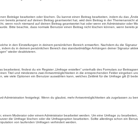
enen Beiträge bearbeiten oder löschen. Du kannst einen Beitrag bearbeiten, indem du das „Ändere
enn bereits jemand auf deinen Beitrag geantwortet hat, wird dein Beitrag in der Themenansicht a
icht, wenn noch niemand auf deinen Beitrag geantwortet hat oder wenn ein Administrator oder Mod
et wurde. Bitte beachte, dass normale Benutzer einen Beitrag nicht löschen können, wenn bereits 
lche in den Einstellungen in deinem persönlichen Bereich entwerfen. Nachdem du die Signatur e
n, indem du in deinem persönlichen Bereich das standardmäßige Anhängen deiner Signatur aktiv
gen“ wieder deaktivieren.
earbeitest, findest du ein Register „Umfrage erstellen“ unterhalb des Formulars zur Beitragsers
 einen Titel und mindestens zwei Antwortmöglichkeiten in die entsprechenden Felder eingeben und 
, wie viele Optionen ein Benutzer auswählen kann, welches Zeitlimit für die Umfrage gilt (0 bede
rd-Administration festgelegt. Wenn du glaubst, mehr Antwortmöglichkeiten als zugelassen zu benö
, einem Moderator oder einem Administrator bearbeitet werden. Um eine Umfrage zu bearbeiten, 
er die Umfrage löschen oder die Umfrageoption bearbeiten. Sollte allerdings schon ein Benu
nipulation von laufenden Umfragen verhindert werden.