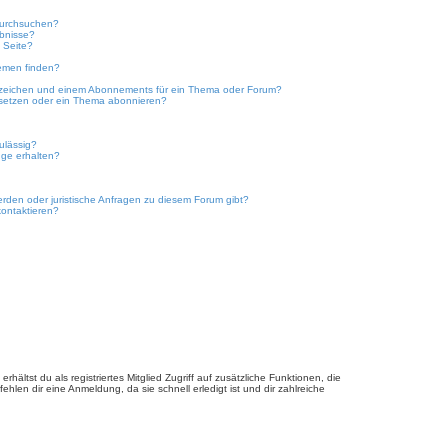
durchsuchen?
ebnisse?
 Seite?
emen finden?
ezeichen und einem Abonnements für ein Thema oder Forum?
 setzen oder ein Thema abonnieren?
ulässig?
nge erhalten?
erden oder juristische Anfragen zu diesem Forum gibt?
kontaktieren?
hältst du als registriertes Mitglied Zugriff auf zusätzliche Funktionen, die
hlen dir eine Anmeldung, da sie schnell erledigt ist und dir zahlreiche