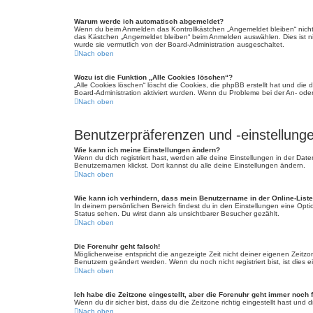
Warum werde ich automatisch abgemeldet?
Wenn du beim Anmelden das Kontrollkästchen „Angemeldet bleiben“ nicht 
das Kästchen „Angemeldet bleiben“ beim Anmelden auswählen. Dies ist nic
wurde sie vermutlich von der Board-Administration ausgeschaltet.
Nach oben
Wozu ist die Funktion „Alle Cookies löschen“?
„Alle Cookies löschen“ löscht die Cookies, die phpBB erstellt hat und di
Board-Administration aktiviert wurden. Wenn du Probleme bei der An- ode
Nach oben
Benutzerpräferenzen und -einstellung
Wie kann ich meine Einstellungen ändern?
Wenn du dich registriert hast, werden alle deine Einstellungen in der Da
Benutzernamen klickst. Dort kannst du alle deine Einstellungen ändern.
Nach oben
Wie kann ich verhindern, dass mein Benutzername in der Online-Liste
In deinem persönlichen Bereich findest du in den Einstellungen eine Opt
Status sehen. Du wirst dann als unsichtbarer Besucher gezählt.
Nach oben
Die Forenuhr geht falsch!
Möglicherweise entspricht die angezeigte Zeit nicht deiner eigenen Zeitzone
Benutzern geändert werden. Wenn du noch nicht registriert bist, ist dies ei
Nach oben
Ich habe die Zeitzone eingestellt, aber die Forenuhr geht immer noch 
Wenn du dir sicher bist, dass du die Zeitzone richtig eingestellt hast und
Nach oben