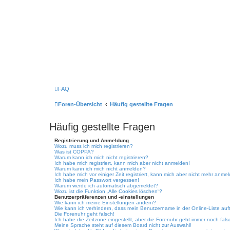
FAQ
Foren-Übersicht
Häufig gestellte Fragen
Häufig gestellte Fragen
Registrierung und Anmeldung
Wozu muss ich mich registrieren?
Was ist COPPA?
Warum kann ich mich nicht registrieren?
Ich habe mich registriert, kann mich aber nicht anmelden!
Warum kann ich mich nicht anmelden?
Ich habe mich vor einiger Zeit registriert, kann mich aber nicht mehr anme
Ich habe mein Passwort vergessen!
Warum werde ich automatisch abgemeldet?
Wozu ist die Funktion „Alle Cookies löschen“?
Benutzerpräferenzen und -einstellungen
Wie kann ich meine Einstellungen ändern?
Wie kann ich verhindern, dass mein Benutzername in der Online-Liste auf
Die Forenuhr geht falsch!
Ich habe die Zeitzone eingestellt, aber die Forenuhr geht immer noch fals
Meine Sprache steht auf diesem Board nicht zur Auswahl!