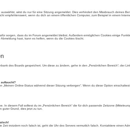
auswählst, wirst du nur für eine Sitzung angemeldet. Dies verhindert den Missbrauch deines Be
ht empfehlenswert, wenn du dich an einem öffentlichen Computer, zum Beispiel in einem Interne
e dafür sorgen, dass du im Forum angemeldet bleibst. Außerdem ermöglichen Cookies einige Funkti
r Abmeldung hast, kann es helfen, wenn du die Cookies löscht.
en
tenbank des Boards gespeichert. Um diese zu ändern, gehe in den „Persönlichen Bereich“; der Li
 auftaucht?
ion „Meinen Online-Status während dieser Sitzung verbergen“. Wenn du diese Option einschaltest
. In diesem Fall solltest du im „Persönlichen Bereich“ die für dich passende Zeitzone (Mitteleurop
n guter Grund, dies jetzt zu tun.
falsch!
 die Zeit trotzdem noch falsch ist, geht die Uhr des Servers vermutlich falsch. Kontaktiere einen A