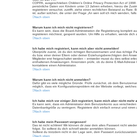
COPPA, ausgeschrieben Children’s Online Privacy Protection Act of 1998 
persönliche Daten von Kindern unter 13 Jahren erheben, hierzu die Zusti
registrieren versuchst, zutrifft, ziehe einen rechtlichen Beistand zu Rat
ist; außer solchen, die unter der Frage „An wen soll ich mich wenden, fa
Nach oben
Warum kann ich mich nicht registrieren?
Es kann sein, dass die Board-Administration die Registrierung komplett
registrieren möchtest, gesperrt wurden. Um Hilfe zu erhalten, wende dich 
Nach oben
Ich habe mich registriert, kann mich aber nicht anmelden!
Überprüfe zuerst, ob du den richtigen Benutzernamen und das richtige 
du bzw. einer deiner Eltern oder deiner Erziehungsberechtigten den Anwei
Mitglieder erst freigeschaltet werden – entweder musst du dies selbst erled
enthaltenen Anweisungen. Ansonsten prüfe, ob du deine E-Mail-Adresse ko
kontaktiere einen Administrator.
Nach oben
Warum kann ich mich nicht anmelden?
Dafür gibt es viele mögliche Gründe. Prüfe zunächst, ob dein Benutzername
möglich, dass ein Konfigurationsproblem mit der Website vorliegt, welches
Nach oben
Ich habe mich vor einiger Zeit registriert, kann mich aber nicht mehr
Es kann sein, dass ein Administrator dein Benutzerkonto aus verschieden
Datenbankgröße zu verringern. Registriere dich einfach erneut und nimm a
Nach oben
Ich habe mein Passwort vergessen!
Das ist nicht schlimm! Wir können dir zwar dein altes Passwort nicht wie
folgst. So solltest du dich schnell wieder anmelden können.
Solltest du trotzdem nicht in der Lage sein, dein Passwort zurückzusetzen
Nach oben