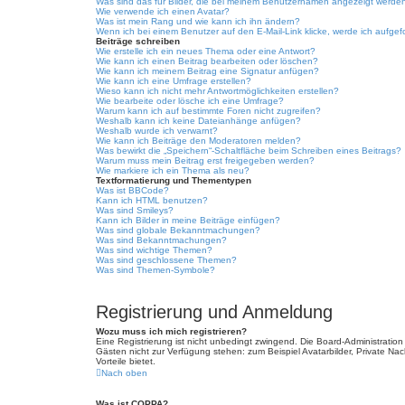
Was sind das für Bilder, die bei meinem Benutzernamen angezeigt werde
Wie verwende ich einen Avatar?
Was ist mein Rang und wie kann ich ihn ändern?
Wenn ich bei einem Benutzer auf den E-Mail-Link klicke, werde ich aufgef
Beiträge schreiben
Wie erstelle ich ein neues Thema oder eine Antwort?
Wie kann ich einen Beitrag bearbeiten oder löschen?
Wie kann ich meinem Beitrag eine Signatur anfügen?
Wie kann ich eine Umfrage erstellen?
Wieso kann ich nicht mehr Antwortmöglichkeiten erstellen?
Wie bearbeite oder lösche ich eine Umfrage?
Warum kann ich auf bestimmte Foren nicht zugreifen?
Weshalb kann ich keine Dateianhänge anfügen?
Weshalb wurde ich verwarnt?
Wie kann ich Beiträge den Moderatoren melden?
Was bewirkt die „Speichern“-Schaltfläche beim Schreiben eines Beitrags?
Warum muss mein Beitrag erst freigegeben werden?
Wie markiere ich ein Thema als neu?
Textformatierung und Thementypen
Was ist BBCode?
Kann ich HTML benutzen?
Was sind Smileys?
Kann ich Bilder in meine Beiträge einfügen?
Was sind globale Bekanntmachungen?
Was sind Bekanntmachungen?
Was sind wichtige Themen?
Was sind geschlossene Themen?
Was sind Themen-Symbole?
Registrierung und Anmeldung
Wozu muss ich mich registrieren?
Eine Registrierung ist nicht unbedingt zwingend. Die Board-Administration d
Gästen nicht zur Verfügung stehen: zum Beispiel Avatarbilder, Private Nach
Vorteile bietet.
Nach oben
Was ist COPPA?