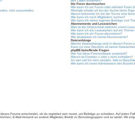
n?
den Listen entfernen?
Die Foren durchsuchen
Wie kann ich ein Forum oder mehrere Foren 
ordert, mich anzumelden.
Weshalb erhalte ich bei der Suche keine Erg
Warum bekomme ich bei der Suche eine leere
Wie kann ich nach Mitgliedern suchen?
Wie kann ich meine eigenen Beiträge und Th
Abonnements und Lesezeichen
Was ist der Unterschied zwischen einem Les
Wie kann ich ein Lesezeichen auf ein Thema
Wie kann ich ein Forum abonnieren?
Wie deaktiviere ich meine Abonnements?
Dateianhänge
Welche Dateianhänge sind in diesem Forum z
Kann ich eine Übersicht all meiner Dateianhä
phpBB betreffende Fragen
Wer hat diese Forensoftware entwickelt?
Warum ist Funktion x oder y nicht enthalten?
An wen soll ich mich wenden, falls es Beschw
Wie kann ich einen Administrator des Boards 
ieses Forums entscheidet, ob du registriert sein musst, um Beiträge zu schreiben. Auf jeden Fall er
richten, E-Mail-Versand an andere Mitglieder, Beitritt zu Benutzergruppen und so weiter. Wir empfe