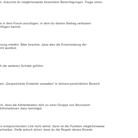
n, brauchst du möglicherweise besondere Berechtigungen. Frage einen
ge in dem Forum anzufügen, in dem du deinen Beitrag verfassen
anfügen kannst.
nung erteilen. Bitte beachte, dass dies die Entscheidung der
rnt wurdest.
die weiteren Schritte geführt.
ion „Gespeicherte Entwürfe verwalten“ in deinem persönlichen Bereich
ch, dass die Administration dich zu einer Gruppe von Benutzern
 Informationen dazu benötigst.
 entsprechenden Link nicht siehst, dann ist die Funktion möglicherweise
schreibst. Stelle jedoch sicher, dass du die Regeln dieses Boards