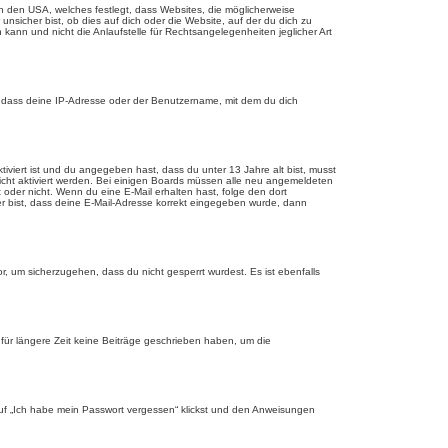
n den USA, welches festlegt, dass Websites, die möglicherweise
sicher bist, ob dies auf dich oder die Website, auf der du dich zu
 kann und nicht die Anlaufstelle für Rechtsangelegenheiten jeglicher Art
, dass deine IP-Adresse oder der Benutzername, mit dem du dich
tiviert ist und du angegeben hast, dass du unter 13 Jahre alt bist, musst
eicht aktiviert werden. Bei einigen Boards müssen alle neu angemeldeten
st oder nicht. Wenn du eine E-Mail erhalten hast, folge den dort
er bist, dass deine E-Mail-Adresse korrekt eingegeben wurde, dann
r, um sicherzugehen, dass du nicht gesperrt wurdest. Es ist ebenfalls
für längere Zeit keine Beiträge geschrieben haben, um die
 auf „Ich habe mein Passwort vergessen“ klickst und den Anweisungen