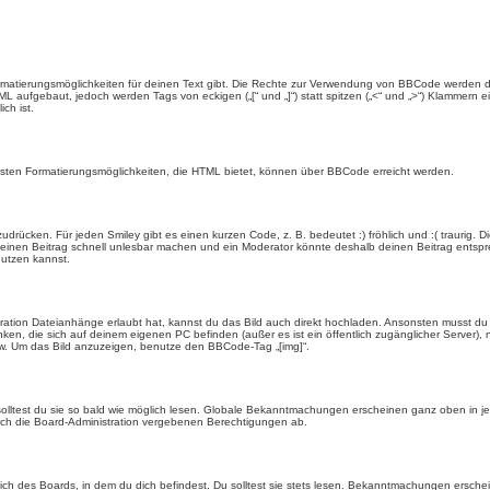
rmatierungsmöglichkeiten für deinen Text gibt. Die Rechte zur Verwendung von BBCode werden d
TML aufgebaut, jedoch werden Tags von eckigen („[“ und „]“) statt spitzen („<“ und „>“) Klammern
ch ist.
eisten Formatierungsmöglichkeiten, die HTML bietet, können über BBCode erreicht werden.
drücken. Für jeden Smiley gibt es einen kurzen Code, z. B. bedeutet :) fröhlich und :( traurig. D
n einen Beitrag schnell unlesbar machen und ein Moderator könnte deshalb deinen Beitrag entspr
nutzen kannst.
ration Dateianhänge erlaubt hat, kannst du das Bild auch direkt hochladen. Ansonsten musst du z
rlinken, die sich auf deinem eigenen PC befinden (außer es ist ein öffentlich zugänglicher Server)
w. Um das Bild anzuzeigen, benutze den BBCode-Tag „[img]“.
olltest du sie so bald wie möglich lesen. Globale Bekanntmachungen erscheinen ganz oben in j
ch die Board-Administration vergebenen Berechtigungen ab.
 des Boards, in dem du dich befindest. Du solltest sie stets lesen. Bekanntmachungen erschein