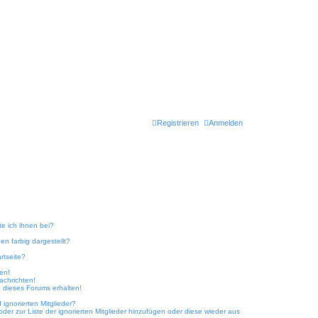
Registrieren
Anmelden
te ich ihnen bei?
n farbig dargestellt?
rtseite?
ken!
achrichten!
 dieses Forums erhalten!
ignorierten Mitglieder?
oder zur Liste der ignorierten Mitglieder hinzufügen oder diese wieder aus