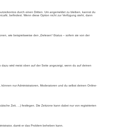
nutzerkontos durch einen Dritten. Um angemeldet zu bleiben, kannst du
tcafé, befindest. Wenn diese Option nicht zur Verfügung steht, dann
onen, wie beispielsweise den „Gelesen“-Status – sofern sie von der
nk dazu wird meist oben auf der Seite angezeigt, wenn du auf deinen
, können nur Administratoren, Moderatoren und du selbst deinen Online-
äische Zeit, ...) festlegen. Die Zeitzone kann dabei nur von registrierten
dministrator, damit er das Problem beheben kann.