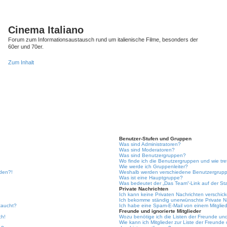
Cinema Italiano
Forum zum Informationsaustausch rund um italienische Filme, besonders der
60er und 70er.
Zum Inhalt
Benutzer-Stufen und Gruppen
Was sind Administratoren?
Was sind Moderatoren?
Was sind Benutzergruppen?
Wo finde ich die Benutzergruppen und wie tre
Wie werde ich Gruppenleiter?
lden?!
Weshalb werden verschiedene Benutzergruppe
Was ist eine Hauptgruppe?
Was bedeutet der „Das Team“-Link auf der Sta
Private Nachrichten
Ich kann keine Privaten Nachrichten verschic
Ich bekomme ständig unerwünschte Private N
taucht?
Ich habe eine Spam-E-Mail von einem Mitglied
Freunde und ignorierte Mitglieder
ch!
Wozu benötige ich die Listen der Freunde und 
Wie kann ich Mitglieder zur Liste der Freunde 