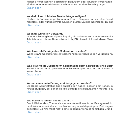
Manche Foren können bestimmten Benutzern oder Gruppen vorbehalten se
Moderator oder Administrator nach entsprechenden Berechtigungen.
Nach oben
Weshalb kann ich keine Dateianhänge anfügen?
Rechte für Dateianhänge können für Foren, Gruppen und einzelne Benutz
möchtest, oder nur bestimmte Gruppen dürfen Dateien hochladen. Du kannst
Nach oben
Weshalb wurde ich verwarnt?
In jedem Board gibt es eigene Regeln, die meistens von der Administratio
Administration dieses Boards ist und phpBB Limited nichts mit dieser Verwa
Nach oben
Wie kann ich Beiträge den Moderatoren melden?
Wenn ein Administrator die entsprechenden Berechtigungen vergeben hat, 
Nach oben
Was bewirkt die „Speichern“-Schaltfläche beim Schreiben eines Beit
Hiermit kannst du die geschriebene Entwürfe speichern und zu einem spät
erneut laden.
Nach oben
Warum muss mein Beitrag erst freigegeben werden?
Die Board-Administration kann entschieden haben, dass in dem Forum, in d
hinzugefügt hat, bei denen sie die Beiträge erst begutachten möchte, bevo
Nach oben
Wie markiere ich ein Thema als neu?
Durch Klicken des „Thema als neu markieren“-Links in der Beitragsansich
deaktiviert oder seit der letzten Markierung ist nicht genügend Zeit verg
beachtest! Es wird meist nicht gerne gesehen, wenn ohne triftigen Grund
Nach oben