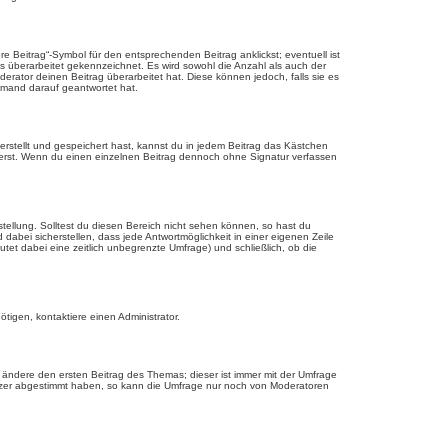
 Beitrag“-Symbol für den entsprechenden Beitrag anklickst; eventuell ist
ls überarbeitet gekennzeichnet. Es wird sowohl die Anzahl als auch der
erator deinen Beitrag überarbeitet hat. Diese können jedoch, falls sie es
jemand darauf geantwortet hat.
rstellt und gespeichert hast, kannst du in jedem Beitrag das Kästchen
ierst. Wenn du einen einzelnen Beitrag dennoch ohne Signatur verfassen
tellung. Solltest du diesen Bereich nicht sehen können, so hast du
dabei sicherstellen, dass jede Antwortmöglichkeit in einer eigenen Zeile
utet dabei eine zeitlich unbegrenzte Umfrage) und schließlich, ob die
tigen, kontaktiere einen Administrator.
ändere den ersten Beitrag des Themas; dieser ist immer mit der Umfrage
tzer abgestimmt haben, so kann die Umfrage nur noch von Moderatoren