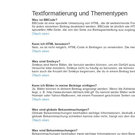
Textformatierung und Thementypen
Was ist BBCode?
BBCode ist eine spezielle Umsetzung von HTML, die dir weitreichende Fo
für jeden einzelnen Beitrag deaktiviert werden. BBCode ist ähnlich wie H
speziellen Hilfe-Seite, die von der Seite zur Beitragserstellung aus zugängli
Nach oben
Kann ich HTML benutzen?
Nein, es ist nicht möglich, HTML-Code in Beiträgen zu verwenden. Die m
Nach oben
Was sind Smileys?
Smileys sind kleine Bilder, die benutzt werden können, um ein Gefühl auszu
Versuche bitte trotzdem, Smileys nicht zu häufig zu benutzen, sie könne
kann auch die Anzahl der Smileys begrenzen, die du in einem Beitrag be
Nach oben
Kann ich Bilder in meine Beiträge einfügen?
Ja, Bilder können in deinem Beitrag angezeigt werden. Wenn die Administ
liegt, z. B. http://www.domain.tld/mein-bild.gif. Du kannst weder Bilder ve
Hotmail- oder Yahoo-Mailboxen, mit einem Passwort geschützte Seiten us
Nach oben
Was sind globale Bekanntmachungen?
Globale Bekanntmachungen beinhalten wichtige Informationen, deshalb s
globale Bekanntmachung schreiben kannst oder nicht, hängt von den dur
Nach oben
Was sind Bekanntmachungen?
Bekanntmachungen beinhalten meist wichtige Informationen zu dem Bereich