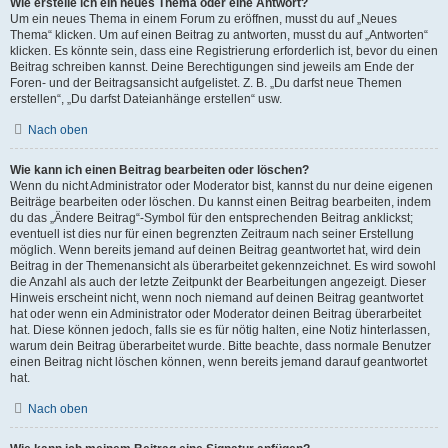
Wie erstelle ich ein neues Thema oder eine Antwort?
Um ein neues Thema in einem Forum zu eröffnen, musst du auf „Neues
Thema“ klicken. Um auf einen Beitrag zu antworten, musst du auf „Antworten“
klicken. Es könnte sein, dass eine Registrierung erforderlich ist, bevor du einen
Beitrag schreiben kannst. Deine Berechtigungen sind jeweils am Ende der
Foren- und der Beitragsansicht aufgelistet. Z. B. „Du darfst neue Themen
erstellen“, „Du darfst Dateianhänge erstellen“ usw.
Nach oben
Wie kann ich einen Beitrag bearbeiten oder löschen?
Wenn du nicht Administrator oder Moderator bist, kannst du nur deine eigenen
Beiträge bearbeiten oder löschen. Du kannst einen Beitrag bearbeiten, indem
du das „Ändere Beitrag“-Symbol für den entsprechenden Beitrag anklickst;
eventuell ist dies nur für einen begrenzten Zeitraum nach seiner Erstellung
möglich. Wenn bereits jemand auf deinen Beitrag geantwortet hat, wird dein
Beitrag in der Themenansicht als überarbeitet gekennzeichnet. Es wird sowohl
die Anzahl als auch der letzte Zeitpunkt der Bearbeitungen angezeigt. Dieser
Hinweis erscheint nicht, wenn noch niemand auf deinen Beitrag geantwortet
hat oder wenn ein Administrator oder Moderator deinen Beitrag überarbeitet
hat. Diese können jedoch, falls sie es für nötig halten, eine Notiz hinterlassen,
warum dein Beitrag überarbeitet wurde. Bitte beachte, dass normale Benutzer
einen Beitrag nicht löschen können, wenn bereits jemand darauf geantwortet
hat.
Nach oben