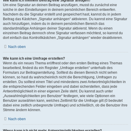
Wie kann ich meinem Beitrag eine Signatur anfügen?
Um eine Signatur an deinen Beitrag anzufügen, musst du zunächst eine
solche in den Einstellungen in deinem persönlichen Bereich entwerfen.
Nachdem du die Signatur erstellt und gespeichert hast, kannst du in jedem
Beitrag das Kästchen „Signatur anhängen“ aktivieren. Du kannst eine Signatur
auch hinzufügen, indem du in deinem persönlichen Bereich das
standardmäßige Anhängen deiner Signatur aktivierst. Wenn du einen
einzelnen Beitrag dennoch ohne Signatur verfassen möchtest, so kannst du
dort einfach das Kontrollkästchen „Signatur anhängen“ wieder deaktivieren.
Nach oben
Wie kann ich eine Umfrage erstellen?
Wenn du ein neues Thema eröffnest oder den ersten Beitrag eines Themas
bearbeitest, findest du ein Register „Umfrage erstellen“ unterhalb des
Formulars zur Beitragserstellung. Solltest du diesen Bereich nicht sehen
können, so hast du wahrscheinlich nicht die Berechtigung, Umfragen zu
erstellen. Du solltest einen Titel und mindestens zwei Antwortmöglichkeiten in
die entsprechenden Felder eingeben und dabei sicherstellen, dass jede
Antwortmöglichkeit in einer eigenen Zeile steht. Du kannst auch unter
„Auswahlmöglichkeiten pro Benutzer“ festlegen, wie viele Optionen ein
Benutzer auswählen kann, welches Zeitlimit für die Umfrage gilt (0 bedeutet
dabei eine zeitlich unbegrenzte Umfrage) und schließlich, ob die Benutzer ihre
Stimme ändern können.
Nach oben
Wieso kann ich nicht mehr Antwortmöglichkeiten erstellen?