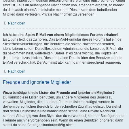
löschen, indem du in deinem persönlichen Bereich eine entsprechende Regel
erstellst. Falls du belästigende Nachrichten von jemandem erhältst, so kannst
du dies auch einem Administrator melden. Dieser kann dem betreffenden
Mitglied dann verbieten, Private Nachrichten zu versenden.
Nach oben
Ich habe eine Spam-E-Mail von einem Mitglied dieses Forums erhalten!
Es tut uns leid, das zu hören. Das E-Mail-Formular dieses Forums hat einige
Sicherheitsvorkehrungen, die Benutzer, die solche Nachrichten senden,
identifizieren sollen. Du solltest einem Administrator die komplette E-Mail, die
du bekommen hast, weiterleiten. Dabei ist es ganz wichtig, die Kopfzeilen
(Headers) mitzuschicken. Diese enthalten Details über den Benutzer, der die
E-Mail verschickt hat. Der Administrator kann dann entsprechend reagieren.
Nach oben
Freunde und ignorierte Mitglieder
Wozu benötige ich die Listen der Freunde und ignorierten Mitglieder?
Du kannst diese Listen benutzen, um andere Mitglieder des Boards zu
verwalten. Mitglieder, die du deiner Freundesliste hinzufügst, werden in
deinem persönlichen Bereich für den schnellen Zugriff aufgelistet. Du siehst
dort deren Onlinestatus und kannst ihnen schnell eine Private Nachricht
senden. Abhängig von dem Style, den du verwendest, können Beiträge deiner
Freunde auch hervorgehoben sein. Wenn du einen Benutzer ignorierst, dann
siehst du seine Beiträge standardmäßig nicht.