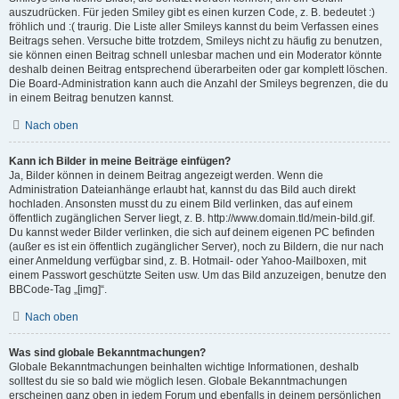
auszudrücken. Für jeden Smiley gibt es einen kurzen Code, z. B. bedeutet :)
fröhlich und :( traurig. Die Liste aller Smileys kannst du beim Verfassen eines
Beitrags sehen. Versuche bitte trotzdem, Smileys nicht zu häufig zu benutzen,
sie können einen Beitrag schnell unlesbar machen und ein Moderator könnte
deshalb deinen Beitrag entsprechend überarbeiten oder gar komplett löschen.
Die Board-Administration kann auch die Anzahl der Smileys begrenzen, die du
in einem Beitrag benutzen kannst.
Nach oben
Kann ich Bilder in meine Beiträge einfügen?
Ja, Bilder können in deinem Beitrag angezeigt werden. Wenn die
Administration Dateianhänge erlaubt hat, kannst du das Bild auch direkt
hochladen. Ansonsten musst du zu einem Bild verlinken, das auf einem
öffentlich zugänglichen Server liegt, z. B. http://www.domain.tld/mein-bild.gif.
Du kannst weder Bilder verlinken, die sich auf deinem eigenen PC befinden
(außer es ist ein öffentlich zugänglicher Server), noch zu Bildern, die nur nach
einer Anmeldung verfügbar sind, z. B. Hotmail- oder Yahoo-Mailboxen, mit
einem Passwort geschützte Seiten usw. Um das Bild anzuzeigen, benutze den
BBCode-Tag „[img]“.
Nach oben
Was sind globale Bekanntmachungen?
Globale Bekanntmachungen beinhalten wichtige Informationen, deshalb
solltest du sie so bald wie möglich lesen. Globale Bekanntmachungen
erscheinen ganz oben in jedem Forum und ebenfalls in deinem persönlichen