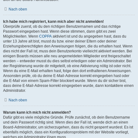
Nach oben
Ich habe mich registriert, kann mich aber nicht anmelden!
Überprüfe zuerst, ob du den richtigen Benutzernamen und das richtige
Passwort eingegeben hast. Wenn diese stimmen, dann gibt es zwei
Möglichkeiten. Wenn
COPPA
aktiviert ist und du angegeben hast, dass du
unter 13 Jahre alt bist, musst du bzw. einer deiner Eltern oder deiner
Erziehungsberechtigten den Anweisungen folgen, die du erhalten hast. Wenn
dies nicht der Fall ist, muss dein Benutzerkonto vielleicht aktiviert werden. Bei
einigen Boards müssen alle neu angemeldeten Mitglieder erst freigeschaltet
werden – entweder musst du dies selbst erledigen oder ein Administrator. Bei
der Registrierung wurde dir mitgeteilt, ob eine Aktivierung nötig ist oder nicht.
Wenn du eine E-Mail erhalten hast, folge den dort enthaltenen Anweisungen.
Ansonsten prüfe, ob du deine E-Mail-Adresse korrekt eingegeben hast oder
die E-Mail von einem Spam-Filter blockiert wurde. Wenn du dir sicher bist,
dass deine E-Mail-Adresse korrekt eingegeben wurde, dann kontaktiere einen
Administrator.
Nach oben
Warum kann ich mich nicht anmelden?
Dafür gibt es viele mögliche Gründe. Prüfe zunächst, ob dein Benutzername
und dein Passwort richtig sind. Wenn dies der Fall ist, wende dich an einen
Board-Administrator, um sicherzugehen, dass du nicht gesperrt wurdest. Es ist
ebenfalls möglich, dass ein Konfigurationsproblem mit der Website vorliegt,
welches ein Administrator lösen muss.