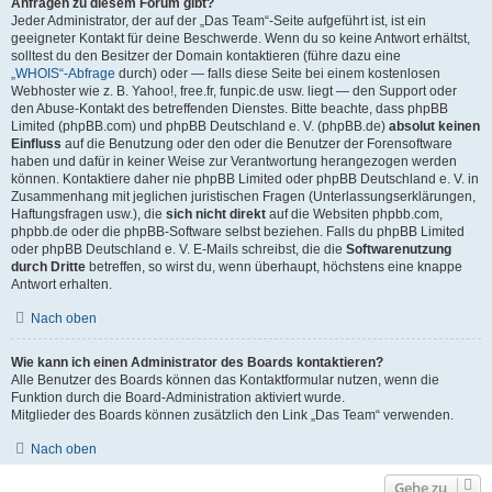
Anfragen zu diesem Forum gibt?
Jeder Administrator, der auf der „Das Team“-Seite aufgeführt ist, ist ein
geeigneter Kontakt für deine Beschwerde. Wenn du so keine Antwort erhältst,
solltest du den Besitzer der Domain kontaktieren (führe dazu eine
„WHOIS“-Abfrage
durch) oder — falls diese Seite bei einem kostenlosen
Webhoster wie z. B. Yahoo!, free.fr, funpic.de usw. liegt — den Support oder
den Abuse-Kontakt des betreffenden Dienstes. Bitte beachte, dass phpBB
Limited (phpBB.com) und phpBB Deutschland e. V. (phpBB.de)
absolut keinen
Einfluss
auf die Benutzung oder den oder die Benutzer der Forensoftware
haben und dafür in keiner Weise zur Verantwortung herangezogen werden
können. Kontaktiere daher nie phpBB Limited oder phpBB Deutschland e. V. in
Zusammenhang mit jeglichen juristischen Fragen (Unterlassungserklärungen,
Haftungsfragen usw.), die
sich nicht direkt
auf die Websiten phpbb.com,
phpbb.de oder die phpBB-Software selbst beziehen. Falls du phpBB Limited
oder phpBB Deutschland e. V. E-Mails schreibst, die die
Softwarenutzung
durch Dritte
betreffen, so wirst du, wenn überhaupt, höchstens eine knappe
Antwort erhalten.
Nach oben
Wie kann ich einen Administrator des Boards kontaktieren?
Alle Benutzer des Boards können das Kontaktformular nutzen, wenn die
Funktion durch die Board-Administration aktiviert wurde.
Mitglieder des Boards können zusätzlich den Link „Das Team“ verwenden.
Nach oben
Gehe zu