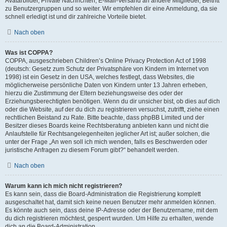
Avatarbilder, Private Nachrichten, E-Mail-Versand an andere Mitglieder, Beitritt
zu Benutzergruppen und so weiter. Wir empfehlen dir eine Anmeldung, da sie
schnell erledigt ist und dir zahlreiche Vorteile bietet.
Nach oben
Was ist COPPA?
COPPA, ausgeschrieben Children’s Online Privacy Protection Act of 1998
(deutsch: Gesetz zum Schutz der Privatsphäre von Kindern im Internet von
1998) ist ein Gesetz in den USA, welches festlegt, dass Websites, die
möglicherweise persönliche Daten von Kindern unter 13 Jahren erheben,
hierzu die Zustimmung der Eltern beziehungsweise des oder der
Erziehungsberechtigten benötigen. Wenn du dir unsicher bist, ob dies auf dich
oder die Website, auf der du dich zu registrieren versuchst, zutrifft, ziehe einen
rechtlichen Beistand zu Rate. Bitte beachte, dass phpBB Limited und der
Besitzer dieses Boards keine Rechtsberatung anbieten kann und nicht die
Anlaufstelle für Rechtsangelegenheiten jeglicher Art ist; außer solchen, die
unter der Frage „An wen soll ich mich wenden, falls es Beschwerden oder
juristische Anfragen zu diesem Forum gibt?“ behandelt werden.
Nach oben
Warum kann ich mich nicht registrieren?
Es kann sein, dass die Board-Administration die Registrierung komplett
ausgeschaltet hat, damit sich keine neuen Benutzer mehr anmelden können.
Es könnte auch sein, dass deine IP-Adresse oder der Benutzername, mit dem
du dich registrieren möchtest, gesperrt wurden. Um Hilfe zu erhalten, wende
dich an die Board-Administration.