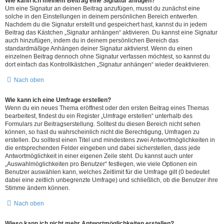
Wie kann ich meinem Beitrag eine Signatur anfügen?
Um eine Signatur an deinen Beitrag anzufügen, musst du zunächst eine
solche in den Einstellungen in deinem persönlichen Bereich entwerfen.
Nachdem du die Signatur erstellt und gespeichert hast, kannst du in jedem
Beitrag das Kästchen „Signatur anhängen“ aktivieren. Du kannst eine Signatur
auch hinzufügen, indem du in deinem persönlichen Bereich das
standardmäßige Anhängen deiner Signatur aktivierst. Wenn du einen
einzelnen Beitrag dennoch ohne Signatur verfassen möchtest, so kannst du
dort einfach das Kontrollkästchen „Signatur anhängen“ wieder deaktivieren.
Nach oben
Wie kann ich eine Umfrage erstellen?
Wenn du ein neues Thema eröffnest oder den ersten Beitrag eines Themas
bearbeitest, findest du ein Register „Umfrage erstellen“ unterhalb des
Formulars zur Beitragserstellung. Solltest du diesen Bereich nicht sehen
können, so hast du wahrscheinlich nicht die Berechtigung, Umfragen zu
erstellen. Du solltest einen Titel und mindestens zwei Antwortmöglichkeiten in
die entsprechenden Felder eingeben und dabei sicherstellen, dass jede
Antwortmöglichkeit in einer eigenen Zeile steht. Du kannst auch unter
„Auswahlmöglichkeiten pro Benutzer“ festlegen, wie viele Optionen ein
Benutzer auswählen kann, welches Zeitlimit für die Umfrage gilt (0 bedeutet
dabei eine zeitlich unbegrenzte Umfrage) und schließlich, ob die Benutzer ihre
Stimme ändern können.
Nach oben
Wieso kann ich nicht mehr Antwortmöglichkeiten erstellen?