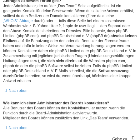
Anfragen zu diesem Forum gibt?
Jeder Administrator, der auf der „Das Team“-Seite aufgeführt ist, ist ein
geeigneter Kontakt für deine Beschwerde. Wenn du so keine Antwort erhältst,
solltest du den Besitzer der Domain kontaktieren (führe dazu eine
„WHOIS“-Abfrage
durch) oder — falls diese Seite bei einem kostenlosen
Webhoster wie z. B. Yahoo!, free.fr, funpic.de usw. liegt — den Support oder
den Abuse-Kontakt des betreffenden Dienstes. Bitte beachte, dass phpBB
Limited (phpBB.com) und phpBB Deutschland e. V. (phpBB.de)
absolut keinen
Einfluss
auf die Benutzung oder den oder die Benutzer der Forensoftware
haben und dafür in keiner Weise zur Verantwortung herangezogen werden
können. Kontaktiere daher nie phpBB Limited oder phpBB Deutschland e. V. in
Zusammenhang mit jeglichen juristischen Fragen (Unterlassungserklärungen,
Haftungsfragen usw.), die
sich nicht direkt
auf die Websiten phpbb.com,
phpbb.de oder die phpBB-Software selbst beziehen. Falls du phpBB Limited
oder phpBB Deutschland e. V. E-Mails schreibst, die die
Softwarenutzung
durch Dritte
betreffen, so wirst du, wenn überhaupt, höchstens eine knappe
Antwort erhalten.
Nach oben
Wie kann ich einen Administrator des Boards kontaktieren?
Alle Benutzer des Boards können das Kontaktformular nutzen, wenn die
Funktion durch die Board-Administration aktiviert wurde.
Mitglieder des Boards können zusätzlich den Link „Das Team“ verwenden.
Nach oben
Gehe zu