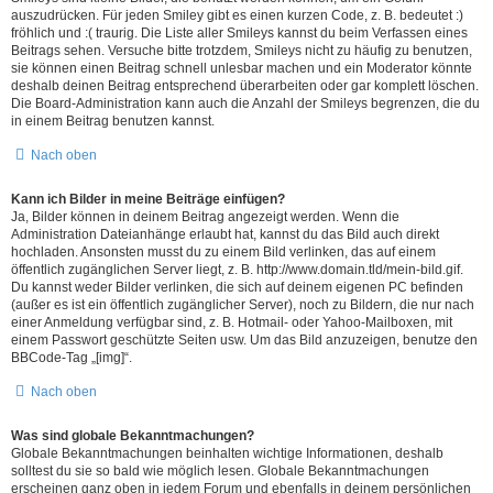
auszudrücken. Für jeden Smiley gibt es einen kurzen Code, z. B. bedeutet :)
fröhlich und :( traurig. Die Liste aller Smileys kannst du beim Verfassen eines
Beitrags sehen. Versuche bitte trotzdem, Smileys nicht zu häufig zu benutzen,
sie können einen Beitrag schnell unlesbar machen und ein Moderator könnte
deshalb deinen Beitrag entsprechend überarbeiten oder gar komplett löschen.
Die Board-Administration kann auch die Anzahl der Smileys begrenzen, die du
in einem Beitrag benutzen kannst.
Nach oben
Kann ich Bilder in meine Beiträge einfügen?
Ja, Bilder können in deinem Beitrag angezeigt werden. Wenn die
Administration Dateianhänge erlaubt hat, kannst du das Bild auch direkt
hochladen. Ansonsten musst du zu einem Bild verlinken, das auf einem
öffentlich zugänglichen Server liegt, z. B. http://www.domain.tld/mein-bild.gif.
Du kannst weder Bilder verlinken, die sich auf deinem eigenen PC befinden
(außer es ist ein öffentlich zugänglicher Server), noch zu Bildern, die nur nach
einer Anmeldung verfügbar sind, z. B. Hotmail- oder Yahoo-Mailboxen, mit
einem Passwort geschützte Seiten usw. Um das Bild anzuzeigen, benutze den
BBCode-Tag „[img]“.
Nach oben
Was sind globale Bekanntmachungen?
Globale Bekanntmachungen beinhalten wichtige Informationen, deshalb
solltest du sie so bald wie möglich lesen. Globale Bekanntmachungen
erscheinen ganz oben in jedem Forum und ebenfalls in deinem persönlichen