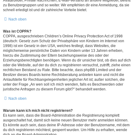
Avatarbilder, Private Nachrichten, E-Mail-Versand an andere Mitglieder, Beitritt
zu Benutzergruppen und so weiter. Wir empfehlen dir eine Anmeldung, da sie
schnell erledigt ist und dir zahlreiche Vorteile bietet.
Nach oben
Was ist COPPA?
COPPA, ausgeschrieben Children’s Online Privacy Protection Act of 1998
(deutsch: Gesetz zum Schutz der Privatsphäre von Kindern im Internet von
1998) ist ein Gesetz in den USA, welches festlegt, dass Websites, die
möglicherweise persönliche Daten von Kindern unter 13 Jahren erheben,
hierzu die Zustimmung der Eltern beziehungsweise des oder der
Erziehungsberechtigten benötigen. Wenn du dir unsicher bist, ob dies auf dich
oder die Website, auf der du dich zu registrieren versuchst, zutrifft, ziehe einen
rechtlichen Beistand zu Rate. Bitte beachte, dass phpBB Limited und der
Besitzer dieses Boards keine Rechtsberatung anbieten kann und nicht die
Anlaufstelle für Rechtsangelegenheiten jeglicher Art ist; außer solchen, die
unter der Frage „An wen soll ich mich wenden, falls es Beschwerden oder
juristische Anfragen zu diesem Forum gibt?“ behandelt werden.
Nach oben
Warum kann ich mich nicht registrieren?
Es kann sein, dass die Board-Administration die Registrierung komplett
ausgeschaltet hat, damit sich keine neuen Benutzer mehr anmelden können.
Es könnte auch sein, dass deine IP-Adresse oder der Benutzername, mit dem
du dich registrieren möchtest, gesperrt wurden. Um Hilfe zu erhalten, wende
dich an die Board-Administration.