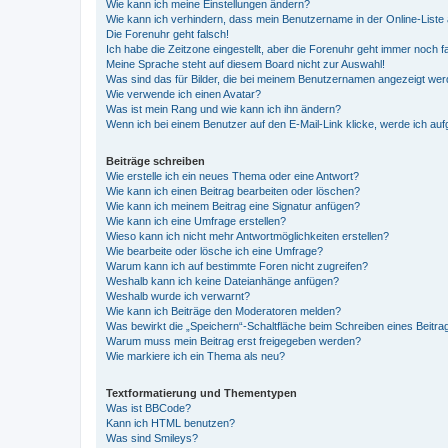
Wie kann ich meine Einstellungen ändern?
Wie kann ich verhindern, dass mein Benutzername in der Online-Liste 
Die Forenuhr geht falsch!
Ich habe die Zeitzone eingestellt, aber die Forenuhr geht immer noch f
Meine Sprache steht auf diesem Board nicht zur Auswahl!
Was sind das für Bilder, die bei meinem Benutzernamen angezeigt we
Wie verwende ich einen Avatar?
Was ist mein Rang und wie kann ich ihn ändern?
Wenn ich bei einem Benutzer auf den E-Mail-Link klicke, werde ich au
Beiträge schreiben
Wie erstelle ich ein neues Thema oder eine Antwort?
Wie kann ich einen Beitrag bearbeiten oder löschen?
Wie kann ich meinem Beitrag eine Signatur anfügen?
Wie kann ich eine Umfrage erstellen?
Wieso kann ich nicht mehr Antwortmöglichkeiten erstellen?
Wie bearbeite oder lösche ich eine Umfrage?
Warum kann ich auf bestimmte Foren nicht zugreifen?
Weshalb kann ich keine Dateianhänge anfügen?
Weshalb wurde ich verwarnt?
Wie kann ich Beiträge den Moderatoren melden?
Was bewirkt die „Speichern“-Schaltfläche beim Schreiben eines Beitra
Warum muss mein Beitrag erst freigegeben werden?
Wie markiere ich ein Thema als neu?
Textformatierung und Thementypen
Was ist BBCode?
Kann ich HTML benutzen?
Was sind Smileys?