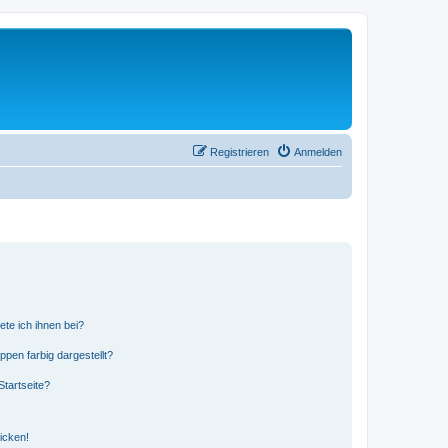
Registrieren
Anmelden
ete ich ihnen bei?
en farbig dargestellt?
tartseite?
icken!