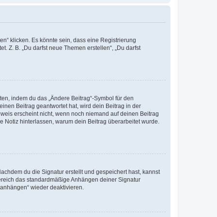
n“ klicken. Es könnte sein, dass eine Registrierung
t. Z. B. „Du darfst neue Themen erstellen“, „Du darfst
iten, indem du das „Ändere Beitrag“-Symbol für den
inen Beitrag geantwortet hat, wird dein Beitrag in der
nweis erscheint nicht, wenn noch niemand auf deinen Beitrag
ne Notiz hinterlassen, warum dein Beitrag überarbeitet wurde.
chdem du die Signatur erstellt und gespeichert hast, kannst
Bereich das standardmäßige Anhängen deiner Signatur
r anhängen“ wieder deaktivieren.