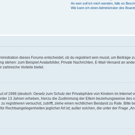
An wen soll ich mich wenden, falls es Besc
Wie kann ich einen Administrator des Board
istration dieses Forums entscheidet, ob du registriert sein musst, um Beiträge zu s
ung stehen: zum Beispiel Avatarbilder, Private Nachrichten, E-Mail-Versand an ander
 zahlreiche Vorteile bietet.
t of 1998 (deutsch: Gesetz zum Schutz der Privatsphäre von Kindern im Internet vo
unter 13 Jahren erheben, hierzu die Zustimmung der Eltern beziehungsweise des o
h zu registrieren versuchst, zutrifft, ziehe einen rechtlichen Beistand zu Rate. Bit
für Rechtsangelegenheiten jeglicher Art ist; außer solchen, die unter der Frage „
.