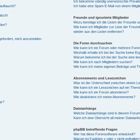
Ich bekomme ständig unerwünschte Private
auftaucht?
Ich habe eine Spam-E-Mail von einem Mitgli
alsch!
Freunde und ignorierte Mitglieder
Wozu benötige ich die Listen der Freunde un
rden?
Wie kann ich Mitglieder zur Liste der Freund
wieder aus den Listen entfernen?
fgefordert, mich anzumelden.
Die Foren durchsuchen
Wie kann ich ein Forum oder mehrere For
Weshalb erhalte ich bei der Suche keine Er
Warum bekomme ich bei der Suche eine lee
Wie kann ich nach Mitgliedern suchen?
Wie kann ich meine eigenen Beiträge und T
Abonnements und Lesezeichen
Was ist der Unterschied zwischen einem L
Wie kann ich ein Lesezeichen auf ein Them
Wie kann ich ein Forum abonnieren?
Wie deaktiviere ich meine Abonnements?
gs?
Dateianhänge
Welche Dateianhänge sind in diesem Forum
Kann ich eine Übersicht all meiner Dateian
phpBB betreffende Fragen
Wer hat diese Forensoftware entwickelt?
Warum ist Funktion x oder y nicht enthalten