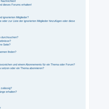
 Nachrichten!
ed dieses Forums erhalten!
d ignorierten Mitglieder?
e oder zur Liste der ignorierten Mitglieder hinzufügen oder diese
en durchsuchen?
gebnisse?
re Seite?
hemen finden?
esezeichen und einem Abonnements für ein Thema oder Forum?
a setzen oder ein Thema abonnieren?
 zulässig?
hänge erhalten?
?