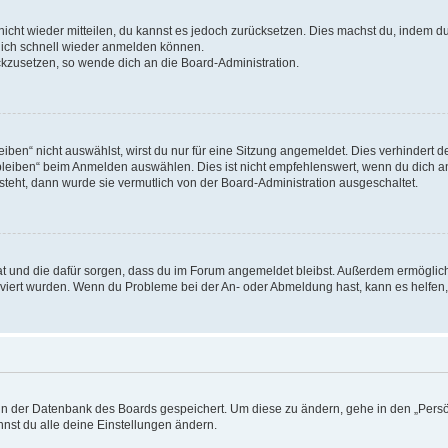
 nicht wieder mitteilen, du kannst es jedoch zurücksetzen. Dies machst du, indem 
 dich schnell wieder anmelden können.
ückzusetzen, so wende dich an die Board-Administration.
en“ nicht auswählst, wirst du nur für eine Sitzung angemeldet. Dies verhindert 
leiben“ beim Anmelden auswählen. Dies ist nicht empfehlenswert, wenn du dich an
 steht, dann wurde sie vermutlich von der Board-Administration ausgeschaltet.
 hat und die dafür sorgen, dass du im Forum angemeldet bleibst. Außerdem ermögli
tiviert wurden. Wenn du Probleme bei der An- oder Abmeldung hast, kann es helfen
n in der Datenbank des Boards gespeichert. Um diese zu ändern, gehe in den „Persö
nst du alle deine Einstellungen ändern.