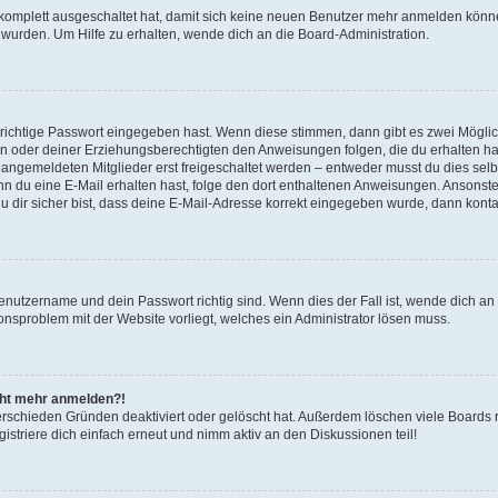
g komplett ausgeschaltet hat, damit sich keine neuen Benutzer mehr anmelden könn
 wurden. Um Hilfe zu erhalten, wende dich an die Board-Administration.
 richtige Passwort eingegeben hast. Wenn diese stimmen, dann gibt es zwei Mögl
tern oder deiner Erziehungsberechtigten den Anweisungen folgen, die du erhalten ha
u angemeldeten Mitglieder erst freigeschaltet werden – entweder musst du dies selbs
. Wenn du eine E-Mail erhalten hast, folge den dort enthaltenen Anweisungen. Ansons
 dir sicher bist, dass deine E-Mail-Adresse korrekt eingegeben wurde, dann kontak
Benutzername und dein Passwort richtig sind. Wenn dies der Fall ist, wende dich a
ionsproblem mit der Website vorliegt, welches ein Administrator lösen muss.
icht mehr anmelden?!
erschieden Gründen deaktiviert oder gelöscht hat. Außerdem löschen viele Boards r
triere dich einfach erneut und nimm aktiv an den Diskussionen teil!