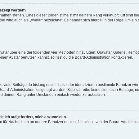
gezeigt werden?
amen stehen. Eines dieser Bilder ist meist mit deinem Rang verknüpft: Oft sind di
ld wird auch als „Avatar“ bezeichnet. Es handelt sich hierbei in der Regel um ein
 Avatar über eine der folgenden vier Methoden hinzufügen: Gravatar, Galerie, Rem
en Avatar benutzen kannst, solltest du die Board-Administration kontaktieren.
viele Beiträge du bislang erstellt hast oder identifizieren bestimmte Benutzer w
 Board-Administration festgelegt wurden. Bitte schreibe keine sinnlosen Beiträge
wird deinen Rang unter Umständen einfach wieder zurücksetzen.
rde ich aufgefordert, mich anzumelden.
ion für Nachrichten an andere Benutzer nutzen, falls diese von der Board-Administ