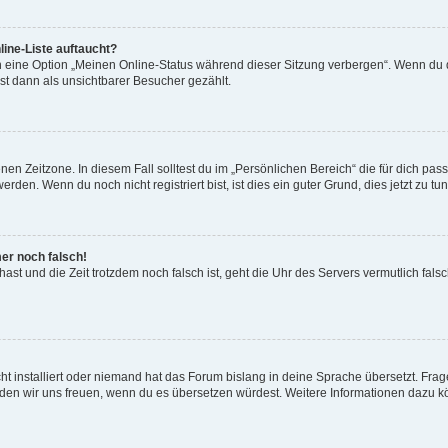
ine-Liste auftaucht?
n eine Option „Meinen Online-Status während dieser Sitzung verbergen“. Wenn du d
st dann als unsichtbarer Besucher gezählt.
en Zeitzone. In diesem Fall solltest du im „Persönlichen Bereich“ die für dich passe
den. Wenn du noch nicht registriert bist, ist dies ein guter Grund, dies jetzt zu tun
mer noch falsch!
t hast und die Zeit trotzdem noch falsch ist, geht die Uhr des Servers vermutlich fal
t installiert oder niemand hat das Forum bislang in deine Sprache übersetzt. Frag
, würden wir uns freuen, wenn du es übersetzen würdest. Weitere Informationen dazu