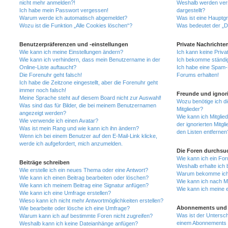
nicht mehr anmelden?!
Weshalb werden ver
Ich habe mein Passwort vergessen!
dargestellt?
Warum werde ich automatisch abgemeldet?
Was ist eine Hauptg
Wozu ist die Funktion „Alle Cookies löschen“?
Was bedeutet der „Da
Benutzerpräferenzen und -einstellungen
Private Nachrichte
Wie kann ich meine Einstellungen ändern?
Ich kann keine Priva
Wie kann ich verhindern, dass mein Benutzername in der
Ich bekomme ständig
Online-Liste auftaucht?
Ich habe eine Spam-E
Die Forenuhr geht falsch!
Forums erhalten!
Ich habe die Zeitzone eingestellt, aber die Forenuhr geht
immer noch falsch!
Freunde und ignori
Meine Sprache steht auf diesem Board nicht zur Auswahl!
Wozu benötige ich di
Was sind das für Bilder, die bei meinem Benutzernamen
Mitglieder?
angezeigt werden?
Wie kann ich Mitglied
Wie verwende ich einen Avatar?
der ignorierten Mitg
Was ist mein Rang und wie kann ich ihn ändern?
den Listen entfernen
Wenn ich bei einem Benutzer auf den E-Mail-Link klicke,
werde ich aufgefordert, mich anzumelden.
Die Foren durchsu
Wie kann ich ein Fo
Beiträge schreiben
Weshalb erhalte ich 
Wie erstelle ich ein neues Thema oder eine Antwort?
Warum bekomme ich b
Wie kann ich einen Beitrag bearbeiten oder löschen?
Wie kann ich nach M
Wie kann ich meinem Beitrag eine Signatur anfügen?
Wie kann ich meine 
Wie kann ich eine Umfrage erstellen?
Wieso kann ich nicht mehr Antwortmöglichkeiten erstellen?
Abonnements und 
Wie bearbeite oder lösche ich eine Umfrage?
Was ist der Untersc
Warum kann ich auf bestimmte Foren nicht zugreifen?
einem Abonnements 
Weshalb kann ich keine Dateianhänge anfügen?