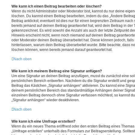
Wie kann ich einen Beitrag bearbeiten oder löschen?
Wenn du nicht Administrator oder Moderator bist, kannst du nur deine eige
löschen. Du kannst einen Beitrag bearbeiten, indem du das „Ändere Beitr
Beitrag anklickst; eventuell ist dies nur für einen begrenzten Zeitraum nac
bereits jemand auf deinen Beitrag geantwortet hat, wird dein Beitrag in der
gekennzeichnet. Es wird sowohl die Anzahl als auch der letzte Zeitpunkt d
Hinweis erscheint nicht, wenn noch niemand auf deinen Beitrag geantwortet
oder Moderator deinen Beitrag überarbeitet hat. Diese können jedoch, falls s
hinterlassen, warum dein Beitrag überarbeitet wurde. Bitte beachte, dass n
löschen können, wenn bereits jemand darauf geantwortet hat.
Nach oben
Wie kann ich meinem Beitrag eine Signatur anfügen?
Um eine Signatur an deinen Beitrag anzufügen, musst du zunächst eine sol
persönlichen Bereich entwerfen. Nachdem du die Signatur erstellt und gesp
Beitrag das Kästchen „Signatur anhängen“ aktivieren. Du kannst eine Signa
deinem persönlichen Bereich das standardmäßige Anhängen deiner Signatu
einzelnen Beitrag dennoch ohne Signatur verfassen möchtest, so kannst du 
„Signatur anhängen“ wieder deaktivieren.
Nach oben
Wie kann ich eine Umfrage erstellen?
Wenn du ein neues Thema eröffnest oder den ersten Beitrag eines Themas be
„Umfrage erstellen“ unterhalb des Formulars zur Beitragserstellung. Solltes