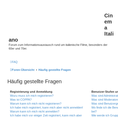
Cin
em
a
Itali
ano
Forum zum Informationsaustausch rund um italienische Filme, besonders der
60er und 70er.
FAQ
Foren-Übersicht
Häufig gestellte Fragen
Häufig gestellte Fragen
Registrierung und Anmeldung
Benutzer-Stufen u
Wozu muss ich mich registrieren?
Was sind Administra
Was ist COPPA?
Was sind Moderator
Warum kann ich mich nicht registrieren?
Was sind Benutzerg
Ich habe mich registriert, kann mich aber nicht anmelden!
Wo finde ich die Ben
Warum kann ich mich nicht anmelden?
bei?
Ich habe mich vor einiger Zeit registriert, kann mich aber
Wie werde ich Grupp