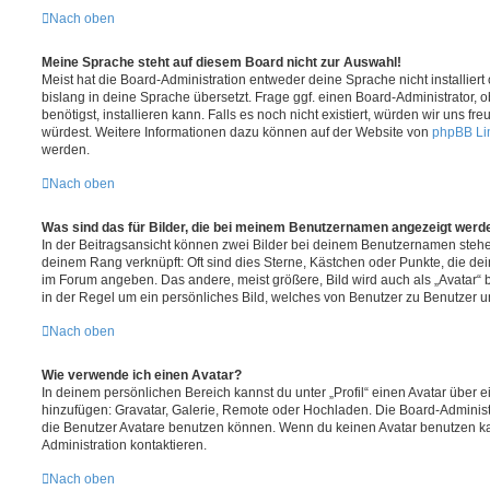
Nach oben
Meine Sprache steht auf diesem Board nicht zur Auswahl!
Meist hat die Board-Administration entweder deine Sprache nicht installier
bislang in deine Sprache übersetzt. Frage ggf. einen Board-Administrator, 
benötigst, installieren kann. Falls es noch nicht existiert, würden wir uns f
würdest. Weitere Informationen dazu können auf der Website von
phpBB Li
werden.
Nach oben
Was sind das für Bilder, die bei meinem Benutzernamen angezeigt werd
In der Beitragsansicht können zwei Bilder bei deinem Benutzernamen stehen.
deinem Rang verknüpft: Oft sind dies Sterne, Kästchen oder Punkte, die de
im Forum angeben. Das andere, meist größere, Bild wird auch als „Avatar“ b
in der Regel um ein persönliches Bild, welches von Benutzer zu Benutzer unt
Nach oben
Wie verwende ich einen Avatar?
In deinem persönlichen Bereich kannst du unter „Profil“ einen Avatar über 
hinzufügen: Gravatar, Galerie, Remote oder Hochladen. Die Board-Adminis
die Benutzer Avatare benutzen können. Wenn du keinen Avatar benutzen kan
Administration kontaktieren.
Nach oben