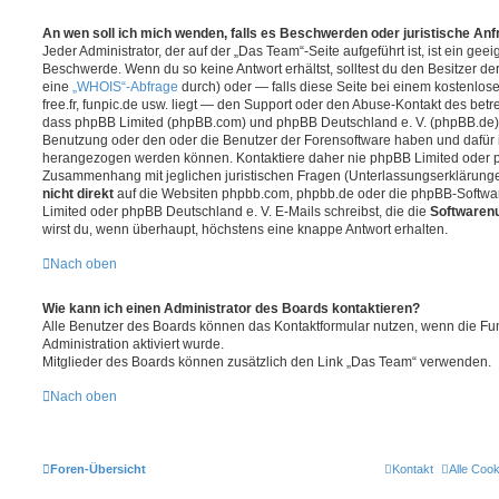
An wen soll ich mich wenden, falls es Beschwerden oder juristische An
Jeder Administrator, der auf der „Das Team“-Seite aufgeführt ist, ist ein geei
Beschwerde. Wenn du so keine Antwort erhältst, solltest du den Besitzer de
eine
„WHOIS“-Abfrage
durch) oder — falls diese Seite bei einem kostenlos
free.fr, funpic.de usw. liegt — den Support oder den Abuse-Kontakt des betr
dass phpBB Limited (phpBB.com) und phpBB Deutschland e. V. (phpBB.de
Benutzung oder den oder die Benutzer der Forensoftware haben und dafür 
herangezogen werden können. Kontaktiere daher nie phpBB Limited oder p
Zusammenhang mit jeglichen juristischen Fragen (Unterlassungserklärunge
nicht direkt
auf die Websiten phpbb.com, phpbb.de oder die phpBB-Softwar
Limited oder phpBB Deutschland e. V. E-Mails schreibst, die die
Softwarenu
wirst du, wenn überhaupt, höchstens eine knappe Antwort erhalten.
Nach oben
Wie kann ich einen Administrator des Boards kontaktieren?
Alle Benutzer des Boards können das Kontaktformular nutzen, wenn die Fun
Administration aktiviert wurde.
Mitglieder des Boards können zusätzlich den Link „Das Team“ verwenden.
Nach oben
Foren-Übersicht
Kontakt
Alle Coo