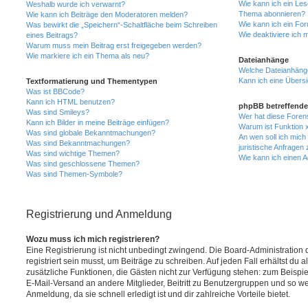
Wie kann ich ein Les
Weshalb wurde ich verwarnt?
Thema abonnieren?
Wie kann ich Beiträge den Moderatoren melden?
Wie kann ich ein Fo
Was bewirkt die „Speichern“-Schaltfläche beim Schreiben
Wie deaktiviere ich
eines Beitrags?
Warum muss mein Beitrag erst freigegeben werden?
Wie markiere ich ein Thema als neu?
Dateianhänge
Welche Dateianhänge
Kann ich eine Übersi
Textformatierung und Thementypen
Was ist BBCode?
Kann ich HTML benutzen?
phpBB betreffende
Was sind Smileys?
Wer hat diese Foren
Kann ich Bilder in meine Beiträge einfügen?
Warum ist Funktion x
Was sind globale Bekanntmachungen?
An wen soll ich mic
Was sind Bekanntmachungen?
juristische Anfragen
Was sind wichtige Themen?
Wie kann ich einen A
Was sind geschlossene Themen?
Was sind Themen-Symbole?
Registrierung und Anmeldung
Wozu muss ich mich registrieren?
Eine Registrierung ist nicht unbedingt zwingend. Die Board-Administration
registriert sein musst, um Beiträge zu schreiben. Auf jeden Fall erhältst du als
zusätzliche Funktionen, die Gästen nicht zur Verfügung stehen: zum Beispiel
E-Mail-Versand an andere Mitglieder, Beitritt zu Benutzergruppen und so wei
Anmeldung, da sie schnell erledigt ist und dir zahlreiche Vorteile bietet.