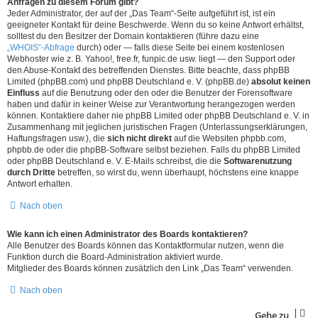
Anfragen zu diesem Forum gibt?
Jeder Administrator, der auf der „Das Team“-Seite aufgeführt ist, ist ein
geeigneter Kontakt für deine Beschwerde. Wenn du so keine Antwort erhältst,
solltest du den Besitzer der Domain kontaktieren (führe dazu eine
„WHOIS“-Abfrage
durch) oder — falls diese Seite bei einem kostenlosen
Webhoster wie z. B. Yahoo!, free.fr, funpic.de usw. liegt — den Support oder
den Abuse-Kontakt des betreffenden Dienstes. Bitte beachte, dass phpBB
Limited (phpBB.com) und phpBB Deutschland e. V. (phpBB.de)
absolut keinen
Einfluss
auf die Benutzung oder den oder die Benutzer der Forensoftware
haben und dafür in keiner Weise zur Verantwortung herangezogen werden
können. Kontaktiere daher nie phpBB Limited oder phpBB Deutschland e. V. in
Zusammenhang mit jeglichen juristischen Fragen (Unterlassungserklärungen,
Haftungsfragen usw.), die
sich nicht direkt
auf die Websiten phpbb.com,
phpbb.de oder die phpBB-Software selbst beziehen. Falls du phpBB Limited
oder phpBB Deutschland e. V. E-Mails schreibst, die die
Softwarenutzung
durch Dritte
betreffen, so wirst du, wenn überhaupt, höchstens eine knappe
Antwort erhalten.
Nach oben
Wie kann ich einen Administrator des Boards kontaktieren?
Alle Benutzer des Boards können das Kontaktformular nutzen, wenn die
Funktion durch die Board-Administration aktiviert wurde.
Mitglieder des Boards können zusätzlich den Link „Das Team“ verwenden.
Nach oben
Gehe zu