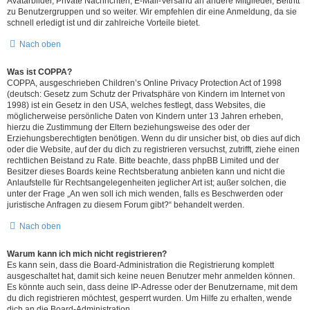
Avatarbilder, Private Nachrichten, E-Mail-Versand an andere Mitglieder, Beitritt
zu Benutzergruppen und so weiter. Wir empfehlen dir eine Anmeldung, da sie
schnell erledigt ist und dir zahlreiche Vorteile bietet.
Nach oben
Was ist COPPA?
COPPA, ausgeschrieben Children’s Online Privacy Protection Act of 1998
(deutsch: Gesetz zum Schutz der Privatsphäre von Kindern im Internet von
1998) ist ein Gesetz in den USA, welches festlegt, dass Websites, die
möglicherweise persönliche Daten von Kindern unter 13 Jahren erheben,
hierzu die Zustimmung der Eltern beziehungsweise des oder der
Erziehungsberechtigten benötigen. Wenn du dir unsicher bist, ob dies auf dich
oder die Website, auf der du dich zu registrieren versuchst, zutrifft, ziehe einen
rechtlichen Beistand zu Rate. Bitte beachte, dass phpBB Limited und der
Besitzer dieses Boards keine Rechtsberatung anbieten kann und nicht die
Anlaufstelle für Rechtsangelegenheiten jeglicher Art ist; außer solchen, die
unter der Frage „An wen soll ich mich wenden, falls es Beschwerden oder
juristische Anfragen zu diesem Forum gibt?“ behandelt werden.
Nach oben
Warum kann ich mich nicht registrieren?
Es kann sein, dass die Board-Administration die Registrierung komplett
ausgeschaltet hat, damit sich keine neuen Benutzer mehr anmelden können.
Es könnte auch sein, dass deine IP-Adresse oder der Benutzername, mit dem
du dich registrieren möchtest, gesperrt wurden. Um Hilfe zu erhalten, wende
dich an die Board-Administration.