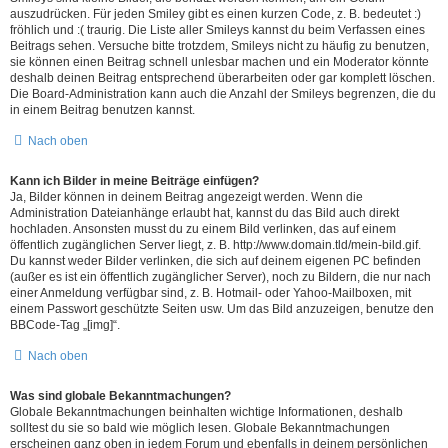
auszudrücken. Für jeden Smiley gibt es einen kurzen Code, z. B. bedeutet :)
fröhlich und :( traurig. Die Liste aller Smileys kannst du beim Verfassen eines
Beitrags sehen. Versuche bitte trotzdem, Smileys nicht zu häufig zu benutzen,
sie können einen Beitrag schnell unlesbar machen und ein Moderator könnte
deshalb deinen Beitrag entsprechend überarbeiten oder gar komplett löschen.
Die Board-Administration kann auch die Anzahl der Smileys begrenzen, die du
in einem Beitrag benutzen kannst.
Nach oben
Kann ich Bilder in meine Beiträge einfügen?
Ja, Bilder können in deinem Beitrag angezeigt werden. Wenn die
Administration Dateianhänge erlaubt hat, kannst du das Bild auch direkt
hochladen. Ansonsten musst du zu einem Bild verlinken, das auf einem
öffentlich zugänglichen Server liegt, z. B. http://www.domain.tld/mein-bild.gif.
Du kannst weder Bilder verlinken, die sich auf deinem eigenen PC befinden
(außer es ist ein öffentlich zugänglicher Server), noch zu Bildern, die nur nach
einer Anmeldung verfügbar sind, z. B. Hotmail- oder Yahoo-Mailboxen, mit
einem Passwort geschützte Seiten usw. Um das Bild anzuzeigen, benutze den
BBCode-Tag „[img]“.
Nach oben
Was sind globale Bekanntmachungen?
Globale Bekanntmachungen beinhalten wichtige Informationen, deshalb
solltest du sie so bald wie möglich lesen. Globale Bekanntmachungen
erscheinen ganz oben in jedem Forum und ebenfalls in deinem persönlichen