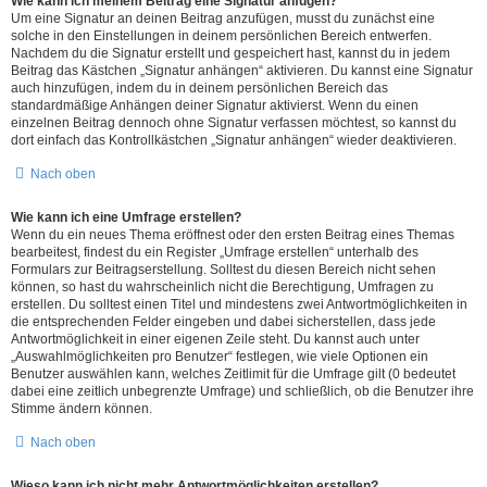
Wie kann ich meinem Beitrag eine Signatur anfügen?
Um eine Signatur an deinen Beitrag anzufügen, musst du zunächst eine
solche in den Einstellungen in deinem persönlichen Bereich entwerfen.
Nachdem du die Signatur erstellt und gespeichert hast, kannst du in jedem
Beitrag das Kästchen „Signatur anhängen“ aktivieren. Du kannst eine Signatur
auch hinzufügen, indem du in deinem persönlichen Bereich das
standardmäßige Anhängen deiner Signatur aktivierst. Wenn du einen
einzelnen Beitrag dennoch ohne Signatur verfassen möchtest, so kannst du
dort einfach das Kontrollkästchen „Signatur anhängen“ wieder deaktivieren.
Nach oben
Wie kann ich eine Umfrage erstellen?
Wenn du ein neues Thema eröffnest oder den ersten Beitrag eines Themas
bearbeitest, findest du ein Register „Umfrage erstellen“ unterhalb des
Formulars zur Beitragserstellung. Solltest du diesen Bereich nicht sehen
können, so hast du wahrscheinlich nicht die Berechtigung, Umfragen zu
erstellen. Du solltest einen Titel und mindestens zwei Antwortmöglichkeiten in
die entsprechenden Felder eingeben und dabei sicherstellen, dass jede
Antwortmöglichkeit in einer eigenen Zeile steht. Du kannst auch unter
„Auswahlmöglichkeiten pro Benutzer“ festlegen, wie viele Optionen ein
Benutzer auswählen kann, welches Zeitlimit für die Umfrage gilt (0 bedeutet
dabei eine zeitlich unbegrenzte Umfrage) und schließlich, ob die Benutzer ihre
Stimme ändern können.
Nach oben
Wieso kann ich nicht mehr Antwortmöglichkeiten erstellen?