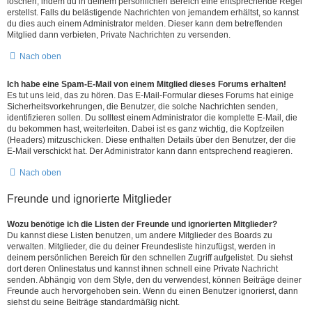
löschen, indem du in deinem persönlichen Bereich eine entsprechende Regel
erstellst. Falls du belästigende Nachrichten von jemandem erhältst, so kannst
du dies auch einem Administrator melden. Dieser kann dem betreffenden
Mitglied dann verbieten, Private Nachrichten zu versenden.
Nach oben
Ich habe eine Spam-E-Mail von einem Mitglied dieses Forums erhalten!
Es tut uns leid, das zu hören. Das E-Mail-Formular dieses Forums hat einige
Sicherheitsvorkehrungen, die Benutzer, die solche Nachrichten senden,
identifizieren sollen. Du solltest einem Administrator die komplette E-Mail, die
du bekommen hast, weiterleiten. Dabei ist es ganz wichtig, die Kopfzeilen
(Headers) mitzuschicken. Diese enthalten Details über den Benutzer, der die
E-Mail verschickt hat. Der Administrator kann dann entsprechend reagieren.
Nach oben
Freunde und ignorierte Mitglieder
Wozu benötige ich die Listen der Freunde und ignorierten Mitglieder?
Du kannst diese Listen benutzen, um andere Mitglieder des Boards zu
verwalten. Mitglieder, die du deiner Freundesliste hinzufügst, werden in
deinem persönlichen Bereich für den schnellen Zugriff aufgelistet. Du siehst
dort deren Onlinestatus und kannst ihnen schnell eine Private Nachricht
senden. Abhängig von dem Style, den du verwendest, können Beiträge deiner
Freunde auch hervorgehoben sein. Wenn du einen Benutzer ignorierst, dann
siehst du seine Beiträge standardmäßig nicht.