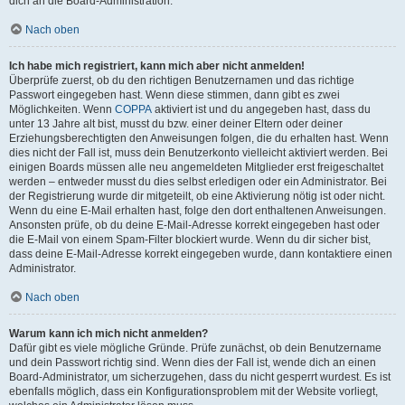
dich an die Board-Administration.
Nach oben
Ich habe mich registriert, kann mich aber nicht anmelden!
Überprüfe zuerst, ob du den richtigen Benutzernamen und das richtige
Passwort eingegeben hast. Wenn diese stimmen, dann gibt es zwei
Möglichkeiten. Wenn
COPPA
aktiviert ist und du angegeben hast, dass du
unter 13 Jahre alt bist, musst du bzw. einer deiner Eltern oder deiner
Erziehungsberechtigten den Anweisungen folgen, die du erhalten hast. Wenn
dies nicht der Fall ist, muss dein Benutzerkonto vielleicht aktiviert werden. Bei
einigen Boards müssen alle neu angemeldeten Mitglieder erst freigeschaltet
werden – entweder musst du dies selbst erledigen oder ein Administrator. Bei
der Registrierung wurde dir mitgeteilt, ob eine Aktivierung nötig ist oder nicht.
Wenn du eine E-Mail erhalten hast, folge den dort enthaltenen Anweisungen.
Ansonsten prüfe, ob du deine E-Mail-Adresse korrekt eingegeben hast oder
die E-Mail von einem Spam-Filter blockiert wurde. Wenn du dir sicher bist,
dass deine E-Mail-Adresse korrekt eingegeben wurde, dann kontaktiere einen
Administrator.
Nach oben
Warum kann ich mich nicht anmelden?
Dafür gibt es viele mögliche Gründe. Prüfe zunächst, ob dein Benutzername
und dein Passwort richtig sind. Wenn dies der Fall ist, wende dich an einen
Board-Administrator, um sicherzugehen, dass du nicht gesperrt wurdest. Es ist
ebenfalls möglich, dass ein Konfigurationsproblem mit der Website vorliegt,