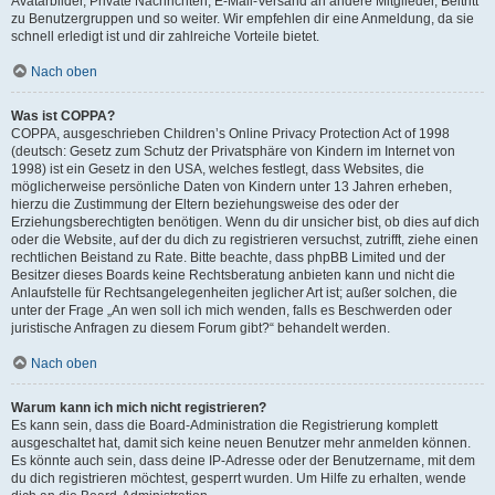
Avatarbilder, Private Nachrichten, E-Mail-Versand an andere Mitglieder, Beitritt
zu Benutzergruppen und so weiter. Wir empfehlen dir eine Anmeldung, da sie
schnell erledigt ist und dir zahlreiche Vorteile bietet.
Nach oben
Was ist COPPA?
COPPA, ausgeschrieben Children’s Online Privacy Protection Act of 1998
(deutsch: Gesetz zum Schutz der Privatsphäre von Kindern im Internet von
1998) ist ein Gesetz in den USA, welches festlegt, dass Websites, die
möglicherweise persönliche Daten von Kindern unter 13 Jahren erheben,
hierzu die Zustimmung der Eltern beziehungsweise des oder der
Erziehungsberechtigten benötigen. Wenn du dir unsicher bist, ob dies auf dich
oder die Website, auf der du dich zu registrieren versuchst, zutrifft, ziehe einen
rechtlichen Beistand zu Rate. Bitte beachte, dass phpBB Limited und der
Besitzer dieses Boards keine Rechtsberatung anbieten kann und nicht die
Anlaufstelle für Rechtsangelegenheiten jeglicher Art ist; außer solchen, die
unter der Frage „An wen soll ich mich wenden, falls es Beschwerden oder
juristische Anfragen zu diesem Forum gibt?“ behandelt werden.
Nach oben
Warum kann ich mich nicht registrieren?
Es kann sein, dass die Board-Administration die Registrierung komplett
ausgeschaltet hat, damit sich keine neuen Benutzer mehr anmelden können.
Es könnte auch sein, dass deine IP-Adresse oder der Benutzername, mit dem
du dich registrieren möchtest, gesperrt wurden. Um Hilfe zu erhalten, wende