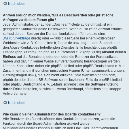
Nach oben
An wen soll ich mich wenden, falls es Beschwerden oder juristische
Anfragen zu diesem Forum gibt?
Jeder Administrator, der auf der „Das Team“-Seite aufgeführt ist, ist ein
geeigneter Kontakt für deine Beschwerde. Wenn du so keine Antwort erhältst,
solltest du den Besitzer der Domain kontaktieren (führe dazu eine
„WHOIS“-Abfrage
durch) oder — falls diese Seite bei einem kostenlosen
Webhoster wie z. B. Yahoo!, free.fr, funpic.de usw. liegt — den Support oder
den Abuse-Kontakt des betreffenden Dienstes. Bitte beachte, dass phpBB
Limited (phpBB.com) und phpBB Deutschland e. V. (phpBB.de)
absolut keinen
Einfluss
auf die Benutzung oder den oder die Benutzer der Forensoftware
haben und dafür in keiner Weise zur Verantwortung herangezogen werden
können. Kontaktiere daher nie phpBB Limited oder phpBB Deutschland e. V. in
Zusammenhang mit jeglichen juristischen Fragen (Unterlassungserklärungen,
Haftungsfragen usw.), die
sich nicht direkt
auf die Websiten phpbb.com,
phpbb.de oder die phpBB-Software selbst beziehen. Falls du phpBB Limited
oder phpBB Deutschland e. V. E-Mails schreibst, die die
Softwarenutzung
durch Dritte
betreffen, so wirst du, wenn überhaupt, höchstens eine knappe
Antwort erhalten.
Nach oben
Wie kann ich einen Administrator des Boards kontaktieren?
Alle Benutzer des Boards können das Kontaktformular nutzen, wenn die
Funktion durch die Board-Administration aktiviert wurde.
Mitglieder des Boards können zusätzlich den Link „Das Team“ verwenden.