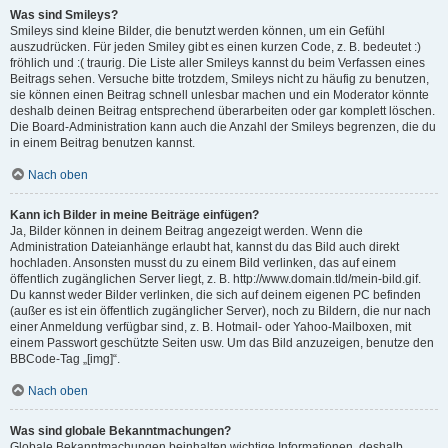
Was sind Smileys?
Smileys sind kleine Bilder, die benutzt werden können, um ein Gefühl
auszudrücken. Für jeden Smiley gibt es einen kurzen Code, z. B. bedeutet :)
fröhlich und :( traurig. Die Liste aller Smileys kannst du beim Verfassen eines
Beitrags sehen. Versuche bitte trotzdem, Smileys nicht zu häufig zu benutzen,
sie können einen Beitrag schnell unlesbar machen und ein Moderator könnte
deshalb deinen Beitrag entsprechend überarbeiten oder gar komplett löschen.
Die Board-Administration kann auch die Anzahl der Smileys begrenzen, die du
in einem Beitrag benutzen kannst.
Nach oben
Kann ich Bilder in meine Beiträge einfügen?
Ja, Bilder können in deinem Beitrag angezeigt werden. Wenn die
Administration Dateianhänge erlaubt hat, kannst du das Bild auch direkt
hochladen. Ansonsten musst du zu einem Bild verlinken, das auf einem
öffentlich zugänglichen Server liegt, z. B. http://www.domain.tld/mein-bild.gif.
Du kannst weder Bilder verlinken, die sich auf deinem eigenen PC befinden
(außer es ist ein öffentlich zugänglicher Server), noch zu Bildern, die nur nach
einer Anmeldung verfügbar sind, z. B. Hotmail- oder Yahoo-Mailboxen, mit
einem Passwort geschützte Seiten usw. Um das Bild anzuzeigen, benutze den
BBCode-Tag „[img]“.
Nach oben
Was sind globale Bekanntmachungen?
Globale Bekanntmachungen beinhalten wichtige Informationen, deshalb