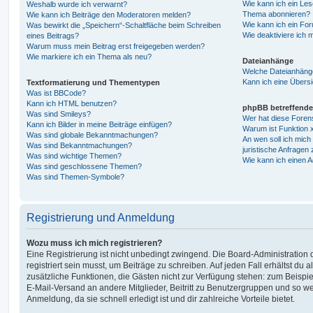
Wie kann ich ein Les
Weshalb wurde ich verwarnt?
Thema abonnieren?
Wie kann ich Beiträge den Moderatoren melden?
Wie kann ich ein Fo
Was bewirkt die „Speichern“-Schaltfläche beim Schreiben
Wie deaktiviere ich
eines Beitrags?
Warum muss mein Beitrag erst freigegeben werden?
Wie markiere ich ein Thema als neu?
Dateianhänge
Welche Dateianhänge
Kann ich eine Übersi
Textformatierung und Thementypen
Was ist BBCode?
Kann ich HTML benutzen?
phpBB betreffende
Was sind Smileys?
Wer hat diese Foren
Kann ich Bilder in meine Beiträge einfügen?
Warum ist Funktion x
Was sind globale Bekanntmachungen?
An wen soll ich mic
Was sind Bekanntmachungen?
juristische Anfragen
Was sind wichtige Themen?
Wie kann ich einen A
Was sind geschlossene Themen?
Was sind Themen-Symbole?
Registrierung und Anmeldung
Wozu muss ich mich registrieren?
Eine Registrierung ist nicht unbedingt zwingend. Die Board-Administration
registriert sein musst, um Beiträge zu schreiben. Auf jeden Fall erhältst du als
zusätzliche Funktionen, die Gästen nicht zur Verfügung stehen: zum Beispiel
E-Mail-Versand an andere Mitglieder, Beitritt zu Benutzergruppen und so wei
Anmeldung, da sie schnell erledigt ist und dir zahlreiche Vorteile bietet.