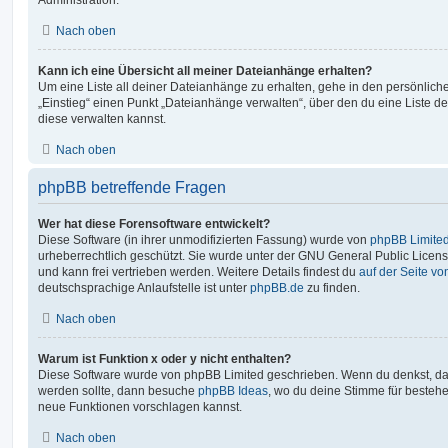
Nach oben
Kann ich eine Übersicht all meiner Dateianhänge erhalten?
Um eine Liste all deiner Dateianhänge zu erhalten, gehe in den persönliche
„Einstieg“ einen Punkt „Dateianhänge verwalten“, über den du eine Liste d
diese verwalten kannst.
Nach oben
phpBB betreffende Fragen
Wer hat diese Forensoftware entwickelt?
Diese Software (in ihrer unmodifizierten Fassung) wurde von
phpBB Limite
urheberrechtlich geschützt. Sie wurde unter der GNU General Public License
und kann frei vertrieben werden. Weitere Details findest du
auf der Seite v
deutschsprachige Anlaufstelle ist unter
phpBB.de
zu finden.
Nach oben
Warum ist Funktion x oder y nicht enthalten?
Diese Software wurde von phpBB Limited geschrieben. Wenn du denkst, das
werden sollte, dann besuche
phpBB Ideas
, wo du deine Stimme für beste
neue Funktionen vorschlagen kannst.
Nach oben