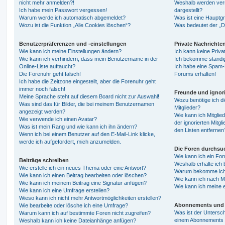
nicht mehr anmelden?!
Weshalb werden ver
Ich habe mein Passwort vergessen!
dargestellt?
Warum werde ich automatisch abgemeldet?
Was ist eine Hauptg
Wozu ist die Funktion „Alle Cookies löschen“?
Was bedeutet der „Da
Benutzerpräferenzen und -einstellungen
Private Nachrichte
Wie kann ich meine Einstellungen ändern?
Ich kann keine Priva
Wie kann ich verhindern, dass mein Benutzername in der
Ich bekomme ständig
Online-Liste auftaucht?
Ich habe eine Spam-E
Die Forenuhr geht falsch!
Forums erhalten!
Ich habe die Zeitzone eingestellt, aber die Forenuhr geht
immer noch falsch!
Freunde und ignori
Meine Sprache steht auf diesem Board nicht zur Auswahl!
Wozu benötige ich di
Was sind das für Bilder, die bei meinem Benutzernamen
Mitglieder?
angezeigt werden?
Wie kann ich Mitglied
Wie verwende ich einen Avatar?
der ignorierten Mitg
Was ist mein Rang und wie kann ich ihn ändern?
den Listen entfernen
Wenn ich bei einem Benutzer auf den E-Mail-Link klicke,
werde ich aufgefordert, mich anzumelden.
Die Foren durchsu
Wie kann ich ein Fo
Beiträge schreiben
Weshalb erhalte ich 
Wie erstelle ich ein neues Thema oder eine Antwort?
Warum bekomme ich b
Wie kann ich einen Beitrag bearbeiten oder löschen?
Wie kann ich nach M
Wie kann ich meinem Beitrag eine Signatur anfügen?
Wie kann ich meine 
Wie kann ich eine Umfrage erstellen?
Wieso kann ich nicht mehr Antwortmöglichkeiten erstellen?
Abonnements und 
Wie bearbeite oder lösche ich eine Umfrage?
Was ist der Untersc
Warum kann ich auf bestimmte Foren nicht zugreifen?
einem Abonnements 
Weshalb kann ich keine Dateianhänge anfügen?