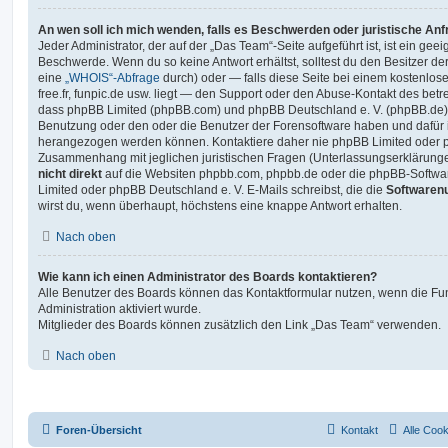
An wen soll ich mich wenden, falls es Beschwerden oder juristische An
Jeder Administrator, der auf der „Das Team“-Seite aufgeführt ist, ist ein geei
Beschwerde. Wenn du so keine Antwort erhältst, solltest du den Besitzer de
eine
„WHOIS“-Abfrage
durch) oder — falls diese Seite bei einem kostenlos
free.fr, funpic.de usw. liegt — den Support oder den Abuse-Kontakt des betr
dass phpBB Limited (phpBB.com) und phpBB Deutschland e. V. (phpBB.de
Benutzung oder den oder die Benutzer der Forensoftware haben und dafür 
herangezogen werden können. Kontaktiere daher nie phpBB Limited oder p
Zusammenhang mit jeglichen juristischen Fragen (Unterlassungserklärunge
nicht direkt
auf die Websiten phpbb.com, phpbb.de oder die phpBB-Softwar
Limited oder phpBB Deutschland e. V. E-Mails schreibst, die die
Softwarenu
wirst du, wenn überhaupt, höchstens eine knappe Antwort erhalten.
Nach oben
Wie kann ich einen Administrator des Boards kontaktieren?
Alle Benutzer des Boards können das Kontaktformular nutzen, wenn die Fun
Administration aktiviert wurde.
Mitglieder des Boards können zusätzlich den Link „Das Team“ verwenden.
Nach oben
Foren-Übersicht
Kontakt
Alle Coo