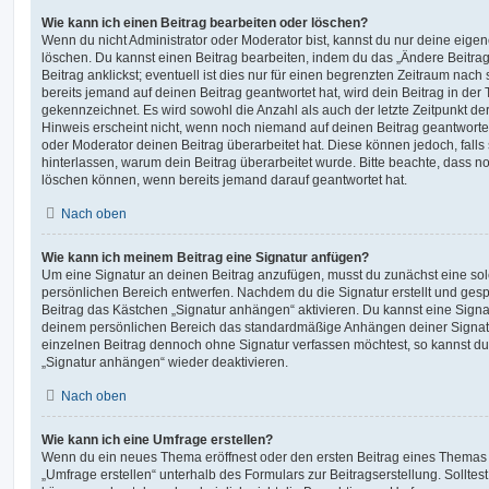
Wie kann ich einen Beitrag bearbeiten oder löschen?
Wenn du nicht Administrator oder Moderator bist, kannst du nur deine eige
löschen. Du kannst einen Beitrag bearbeiten, indem du das „Ändere Beitr
Beitrag anklickst; eventuell ist dies nur für einen begrenzten Zeitraum nac
bereits jemand auf deinen Beitrag geantwortet hat, wird dein Beitrag in der
gekennzeichnet. Es wird sowohl die Anzahl als auch der letzte Zeitpunkt d
Hinweis erscheint nicht, wenn noch niemand auf deinen Beitrag geantwortet
oder Moderator deinen Beitrag überarbeitet hat. Diese können jedoch, falls s
hinterlassen, warum dein Beitrag überarbeitet wurde. Bitte beachte, dass n
löschen können, wenn bereits jemand darauf geantwortet hat.
Nach oben
Wie kann ich meinem Beitrag eine Signatur anfügen?
Um eine Signatur an deinen Beitrag anzufügen, musst du zunächst eine sol
persönlichen Bereich entwerfen. Nachdem du die Signatur erstellt und gesp
Beitrag das Kästchen „Signatur anhängen“ aktivieren. Du kannst eine Signa
deinem persönlichen Bereich das standardmäßige Anhängen deiner Signatu
einzelnen Beitrag dennoch ohne Signatur verfassen möchtest, so kannst du 
„Signatur anhängen“ wieder deaktivieren.
Nach oben
Wie kann ich eine Umfrage erstellen?
Wenn du ein neues Thema eröffnest oder den ersten Beitrag eines Themas be
„Umfrage erstellen“ unterhalb des Formulars zur Beitragserstellung. Solltes