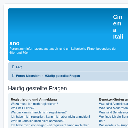
Cin
em
a
Itali
ano
Forum zum Informationsaustausch rund um italienische Filme, besonders der
60er und 70er.
FAQ
Foren-Übersicht
Häufig gestellte Fragen
Häufig gestellte Fragen
Registrierung und Anmeldung
Benutzer-Stufen u
Wozu muss ich mich registrieren?
Was sind Administra
Was ist COPPA?
Was sind Moderator
Warum kann ich mich nicht registrieren?
Was sind Benutzerg
Ich habe mich registriert, kann mich aber nicht anmelden!
Wo finde ich die Ben
Warum kann ich mich nicht anmelden?
bei?
Ich habe mich vor einiger Zeit registriert, kann mich aber
Wie werde ich Grupp