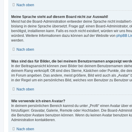
Nach oben
Meine Sprache steht auf diesem Board nicht zur Auswahl!
Meist hat die Board-Administration entweder deine Sprache nicht installier
bislang in deine Sprache übersetzt. Frage ggf. einen Board-Administrator, 
benötigst, installieren kann. Falls es noch nicht existiert, würden wir uns f
würdest. Weitere Informationen dazu können auf der Website von
phpBB Li
werden.
Nach oben
Was sind das für Bilder, die bei meinem Benutzernamen angezeigt werd
In der Beitragsansicht können zwei Bilder bei deinem Benutzernamen stehen.
deinem Rang verknüpft: Oft sind dies Sterne, Kästchen oder Punkte, die de
im Forum angeben. Das andere, meist größere, Bild wird auch als „Avatar“ b
in der Regel um ein persönliches Bild, welches von Benutzer zu Benutzer unt
Nach oben
Wie verwende ich einen Avatar?
In deinem persönlichen Bereich kannst du unter „Profil“ einen Avatar über 
hinzufügen: Gravatar, Galerie, Remote oder Hochladen. Die Board-Adminis
die Benutzer Avatare benutzen können. Wenn du keinen Avatar benutzen kan
Administration kontaktieren.
Nach oben