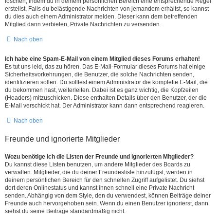
löschen, indem du in deinem persönlichen Bereich eine entsprechende Regel
erstellst. Falls du belästigende Nachrichten von jemandem erhältst, so kannst
du dies auch einem Administrator melden. Dieser kann dem betreffenden
Mitglied dann verbieten, Private Nachrichten zu versenden.
Nach oben
Ich habe eine Spam-E-Mail von einem Mitglied dieses Forums erhalten!
Es tut uns leid, das zu hören. Das E-Mail-Formular dieses Forums hat einige
Sicherheitsvorkehrungen, die Benutzer, die solche Nachrichten senden,
identifizieren sollen. Du solltest einem Administrator die komplette E-Mail, die
du bekommen hast, weiterleiten. Dabei ist es ganz wichtig, die Kopfzeilen
(Headers) mitzuschicken. Diese enthalten Details über den Benutzer, der die
E-Mail verschickt hat. Der Administrator kann dann entsprechend reagieren.
Nach oben
Freunde und ignorierte Mitglieder
Wozu benötige ich die Listen der Freunde und ignorierten Mitglieder?
Du kannst diese Listen benutzen, um andere Mitglieder des Boards zu
verwalten. Mitglieder, die du deiner Freundesliste hinzufügst, werden in
deinem persönlichen Bereich für den schnellen Zugriff aufgelistet. Du siehst
dort deren Onlinestatus und kannst ihnen schnell eine Private Nachricht
senden. Abhängig von dem Style, den du verwendest, können Beiträge deiner
Freunde auch hervorgehoben sein. Wenn du einen Benutzer ignorierst, dann
siehst du seine Beiträge standardmäßig nicht.