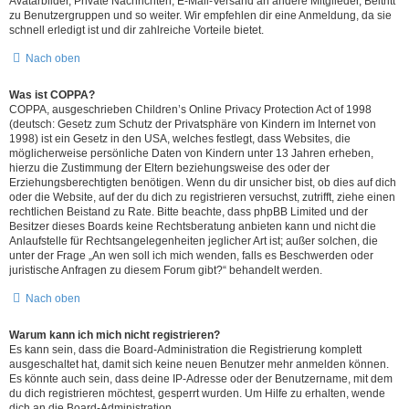
Avatarbilder, Private Nachrichten, E-Mail-Versand an andere Mitglieder, Beitritt
zu Benutzergruppen und so weiter. Wir empfehlen dir eine Anmeldung, da sie
schnell erledigt ist und dir zahlreiche Vorteile bietet.
Nach oben
Was ist COPPA?
COPPA, ausgeschrieben Children’s Online Privacy Protection Act of 1998
(deutsch: Gesetz zum Schutz der Privatsphäre von Kindern im Internet von
1998) ist ein Gesetz in den USA, welches festlegt, dass Websites, die
möglicherweise persönliche Daten von Kindern unter 13 Jahren erheben,
hierzu die Zustimmung der Eltern beziehungsweise des oder der
Erziehungsberechtigten benötigen. Wenn du dir unsicher bist, ob dies auf dich
oder die Website, auf der du dich zu registrieren versuchst, zutrifft, ziehe einen
rechtlichen Beistand zu Rate. Bitte beachte, dass phpBB Limited und der
Besitzer dieses Boards keine Rechtsberatung anbieten kann und nicht die
Anlaufstelle für Rechtsangelegenheiten jeglicher Art ist; außer solchen, die
unter der Frage „An wen soll ich mich wenden, falls es Beschwerden oder
juristische Anfragen zu diesem Forum gibt?“ behandelt werden.
Nach oben
Warum kann ich mich nicht registrieren?
Es kann sein, dass die Board-Administration die Registrierung komplett
ausgeschaltet hat, damit sich keine neuen Benutzer mehr anmelden können.
Es könnte auch sein, dass deine IP-Adresse oder der Benutzername, mit dem
du dich registrieren möchtest, gesperrt wurden. Um Hilfe zu erhalten, wende
dich an die Board-Administration.