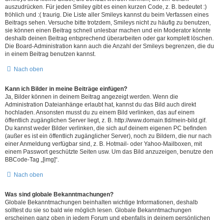
auszudrücken. Für jeden Smiley gibt es einen kurzen Code, z. B. bedeutet :)
fröhlich und :( traurig. Die Liste aller Smileys kannst du beim Verfassen eines
Beitrags sehen. Versuche bitte trotzdem, Smileys nicht zu häufig zu benutzen,
sie können einen Beitrag schnell unlesbar machen und ein Moderator könnte
deshalb deinen Beitrag entsprechend überarbeiten oder gar komplett löschen.
Die Board-Administration kann auch die Anzahl der Smileys begrenzen, die du
in einem Beitrag benutzen kannst.
Nach oben
Kann ich Bilder in meine Beiträge einfügen?
Ja, Bilder können in deinem Beitrag angezeigt werden. Wenn die
Administration Dateianhänge erlaubt hat, kannst du das Bild auch direkt
hochladen. Ansonsten musst du zu einem Bild verlinken, das auf einem
öffentlich zugänglichen Server liegt, z. B. http://www.domain.tld/mein-bild.gif.
Du kannst weder Bilder verlinken, die sich auf deinem eigenen PC befinden
(außer es ist ein öffentlich zugänglicher Server), noch zu Bildern, die nur nach
einer Anmeldung verfügbar sind, z. B. Hotmail- oder Yahoo-Mailboxen, mit
einem Passwort geschützte Seiten usw. Um das Bild anzuzeigen, benutze den
BBCode-Tag „[img]“.
Nach oben
Was sind globale Bekanntmachungen?
Globale Bekanntmachungen beinhalten wichtige Informationen, deshalb
solltest du sie so bald wie möglich lesen. Globale Bekanntmachungen
erscheinen ganz oben in jedem Forum und ebenfalls in deinem persönlichen