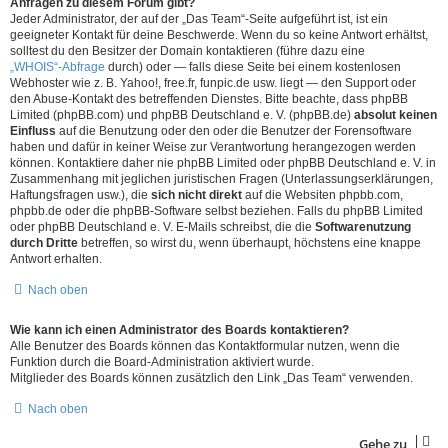
Anfragen zu diesem Forum gibt?
Jeder Administrator, der auf der „Das Team“-Seite aufgeführt ist, ist ein
geeigneter Kontakt für deine Beschwerde. Wenn du so keine Antwort erhältst,
solltest du den Besitzer der Domain kontaktieren (führe dazu eine
„WHOIS“-Abfrage
durch) oder — falls diese Seite bei einem kostenlosen
Webhoster wie z. B. Yahoo!, free.fr, funpic.de usw. liegt — den Support oder
den Abuse-Kontakt des betreffenden Dienstes. Bitte beachte, dass phpBB
Limited (phpBB.com) und phpBB Deutschland e. V. (phpBB.de)
absolut keinen
Einfluss
auf die Benutzung oder den oder die Benutzer der Forensoftware
haben und dafür in keiner Weise zur Verantwortung herangezogen werden
können. Kontaktiere daher nie phpBB Limited oder phpBB Deutschland e. V. in
Zusammenhang mit jeglichen juristischen Fragen (Unterlassungserklärungen,
Haftungsfragen usw.), die
sich nicht direkt
auf die Websiten phpbb.com,
phpbb.de oder die phpBB-Software selbst beziehen. Falls du phpBB Limited
oder phpBB Deutschland e. V. E-Mails schreibst, die die
Softwarenutzung
durch Dritte
betreffen, so wirst du, wenn überhaupt, höchstens eine knappe
Antwort erhalten.
Nach oben
Wie kann ich einen Administrator des Boards kontaktieren?
Alle Benutzer des Boards können das Kontaktformular nutzen, wenn die
Funktion durch die Board-Administration aktiviert wurde.
Mitglieder des Boards können zusätzlich den Link „Das Team“ verwenden.
Nach oben
Gehe zu