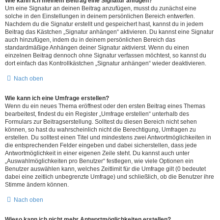
Wie kann ich meinem Beitrag eine Signatur anfügen?
Um eine Signatur an deinen Beitrag anzufügen, musst du zunächst eine
solche in den Einstellungen in deinem persönlichen Bereich entwerfen.
Nachdem du die Signatur erstellt und gespeichert hast, kannst du in jedem
Beitrag das Kästchen „Signatur anhängen“ aktivieren. Du kannst eine Signatur
auch hinzufügen, indem du in deinem persönlichen Bereich das
standardmäßige Anhängen deiner Signatur aktivierst. Wenn du einen
einzelnen Beitrag dennoch ohne Signatur verfassen möchtest, so kannst du
dort einfach das Kontrollkästchen „Signatur anhängen“ wieder deaktivieren.
Nach oben
Wie kann ich eine Umfrage erstellen?
Wenn du ein neues Thema eröffnest oder den ersten Beitrag eines Themas
bearbeitest, findest du ein Register „Umfrage erstellen“ unterhalb des
Formulars zur Beitragserstellung. Solltest du diesen Bereich nicht sehen
können, so hast du wahrscheinlich nicht die Berechtigung, Umfragen zu
erstellen. Du solltest einen Titel und mindestens zwei Antwortmöglichkeiten in
die entsprechenden Felder eingeben und dabei sicherstellen, dass jede
Antwortmöglichkeit in einer eigenen Zeile steht. Du kannst auch unter
„Auswahlmöglichkeiten pro Benutzer“ festlegen, wie viele Optionen ein
Benutzer auswählen kann, welches Zeitlimit für die Umfrage gilt (0 bedeutet
dabei eine zeitlich unbegrenzte Umfrage) und schließlich, ob die Benutzer ihre
Stimme ändern können.
Nach oben
Wieso kann ich nicht mehr Antwortmöglichkeiten erstellen?