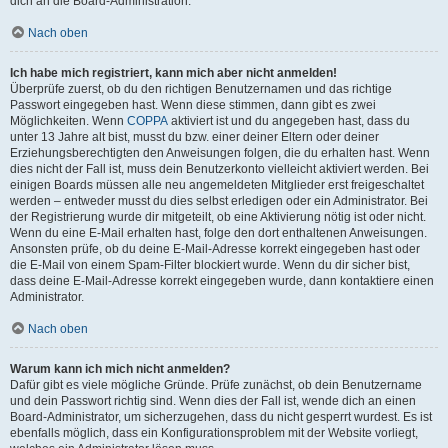
dich an die Board-Administration.
Nach oben
Ich habe mich registriert, kann mich aber nicht anmelden!
Überprüfe zuerst, ob du den richtigen Benutzernamen und das richtige
Passwort eingegeben hast. Wenn diese stimmen, dann gibt es zwei
Möglichkeiten. Wenn
COPPA
aktiviert ist und du angegeben hast, dass du
unter 13 Jahre alt bist, musst du bzw. einer deiner Eltern oder deiner
Erziehungsberechtigten den Anweisungen folgen, die du erhalten hast. Wenn
dies nicht der Fall ist, muss dein Benutzerkonto vielleicht aktiviert werden. Bei
einigen Boards müssen alle neu angemeldeten Mitglieder erst freigeschaltet
werden – entweder musst du dies selbst erledigen oder ein Administrator. Bei
der Registrierung wurde dir mitgeteilt, ob eine Aktivierung nötig ist oder nicht.
Wenn du eine E-Mail erhalten hast, folge den dort enthaltenen Anweisungen.
Ansonsten prüfe, ob du deine E-Mail-Adresse korrekt eingegeben hast oder
die E-Mail von einem Spam-Filter blockiert wurde. Wenn du dir sicher bist,
dass deine E-Mail-Adresse korrekt eingegeben wurde, dann kontaktiere einen
Administrator.
Nach oben
Warum kann ich mich nicht anmelden?
Dafür gibt es viele mögliche Gründe. Prüfe zunächst, ob dein Benutzername
und dein Passwort richtig sind. Wenn dies der Fall ist, wende dich an einen
Board-Administrator, um sicherzugehen, dass du nicht gesperrt wurdest. Es ist
ebenfalls möglich, dass ein Konfigurationsproblem mit der Website vorliegt,