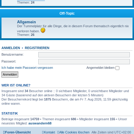
Themen:
24
Off-Topic
Allgemein
Der Tummelplatz für alle Dinge, die in diesem Forum thematisch eigentlich nix
verloren haben.
Themen:
26
ANMELDEN
•
REGISTRIEREN
Benutzername:
Passwort:
Ich habe mein Passwort vergessen
Angemeldet bleiben
WER IST ONLINE?
Insgesamt sind
34
Besucher online :: 0 sichtbare Mitglieder, 0 unsichtbare Mitglieder und
34 Gäste (basierend auf den aktiven Besuchern der letzten 5 Minuten)
Der Besucherrekord liegt bei
1875
Besuchern, die am Fr 7. Aug 2026, 11:59 gleichzeitig
online waren.
STATISTIK
Beiträge insgesamt
14759
• Themen insgesamt
686
• Mitglieder insgesamt
155
• Unser
neuestes Mitglied:
auswandern68
Foren-Übersicht
Kontakt
Alle Cookies löschen
Alle Zeiten sind
UTC+02:00