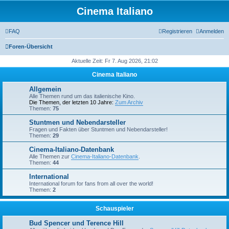
Cinema Italiano
FAQ
Registrieren
Anmelden
Foren-Übersicht
Aktuelle Zeit: Fr 7. Aug 2026, 21:02
Cinema Italiano
Allgemein
Alle Themen rund um das italienische Kino.
Die Themen, der letzten 10 Jahre:
Zum Archiv
Themen:
75
Stuntmen und Nebendarsteller
Fragen und Fakten über Stuntmen und Nebendarsteller!
Themen:
29
Cinema-Italiano-Datenbank
Alle Themen zur
Cinema-Italiano-Datenbank
.
Themen:
44
International
International forum for fans from all over the world!
Themen:
2
Schauspieler
Bud Spencer und Terence Hill