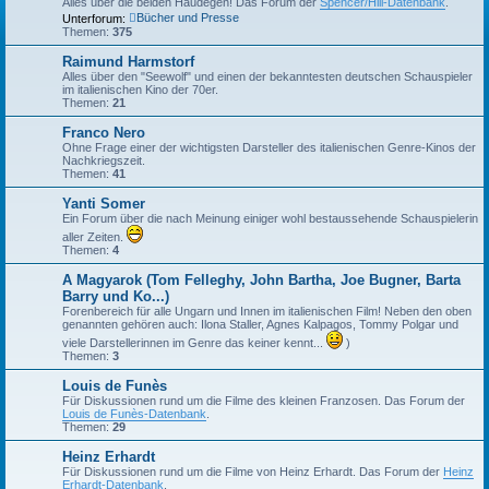
Alles über die beiden Haudegen! Das Forum der
Spencer/Hill-Datenbank
.
Bücher und Presse
Unterforum:
Themen:
375
Raimund Harmstorf
Alles über den "Seewolf" und einen der bekanntesten deutschen Schauspieler
im italienischen Kino der 70er.
Themen:
21
Franco Nero
Ohne Frage einer der wichtigsten Darsteller des italienischen Genre-Kinos der
Nachkriegszeit.
Themen:
41
Yanti Somer
Ein Forum über die nach Meinung einiger wohl bestaussehende Schauspielerin
aller Zeiten.
Themen:
4
A Magyarok (Tom Felleghy, John Bartha, Joe Bugner, Barta
Barry und Ko...)
Forenbereich für alle Ungarn und Innen im italienischen Film! Neben den oben
genannten gehören auch: Ilona Staller, Agnes Kalpagos, Tommy Polgar und
viele Darstellerinnen im Genre das keiner kennt...
)
Themen:
3
Louis de Funès
Für Diskussionen rund um die Filme des kleinen Franzosen. Das Forum der
Louis de Funès-Datenbank
.
Themen:
29
Heinz Erhardt
Für Diskussionen rund um die Filme von Heinz Erhardt. Das Forum der
Heinz
Erhardt-Datenbank
.