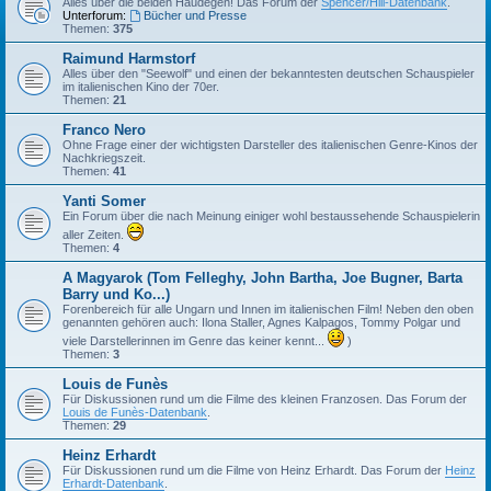
Alles über die beiden Haudegen! Das Forum der
Spencer/Hill-Datenbank
.
Unterforum:
Bücher und Presse
Themen:
375
Raimund Harmstorf
Alles über den "Seewolf" und einen der bekanntesten deutschen Schauspieler
im italienischen Kino der 70er.
Themen:
21
Franco Nero
Ohne Frage einer der wichtigsten Darsteller des italienischen Genre-Kinos der
Nachkriegszeit.
Themen:
41
Yanti Somer
Ein Forum über die nach Meinung einiger wohl bestaussehende Schauspielerin
aller Zeiten.
Themen:
4
A Magyarok (Tom Felleghy, John Bartha, Joe Bugner, Barta
Barry und Ko...)
Forenbereich für alle Ungarn und Innen im italienischen Film! Neben den oben
genannten gehören auch: Ilona Staller, Agnes Kalpagos, Tommy Polgar und
viele Darstellerinnen im Genre das keiner kennt...
)
Themen:
3
Louis de Funès
Für Diskussionen rund um die Filme des kleinen Franzosen. Das Forum der
Louis de Funès-Datenbank
.
Themen:
29
Heinz Erhardt
Für Diskussionen rund um die Filme von Heinz Erhardt. Das Forum der
Heinz
Erhardt-Datenbank
.