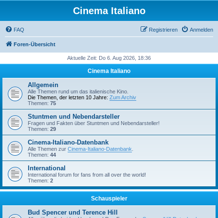
Cinema Italiano
FAQ
Registrieren
Anmelden
Foren-Übersicht
Aktuelle Zeit: Do 6. Aug 2026, 18:36
Cinema Italiano
Allgemein
Alle Themen rund um das italienische Kino.
Die Themen, der letzten 10 Jahre:
Zum Archiv
Themen:
75
Stuntmen und Nebendarsteller
Fragen und Fakten über Stuntmen und Nebendarsteller!
Themen:
29
Cinema-Italiano-Datenbank
Alle Themen zur
Cinema-Italiano-Datenbank
.
Themen:
44
International
International forum for fans from all over the world!
Themen:
2
Schauspieler
Bud Spencer und Terence Hill