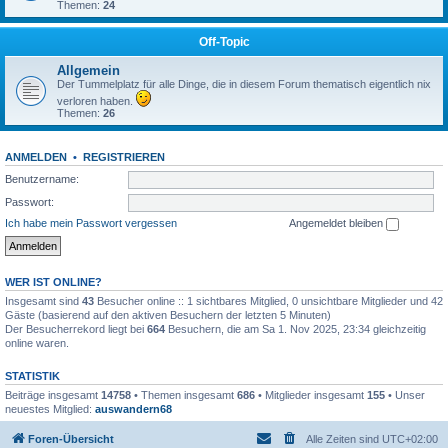
Themen:
24
Off-Topic
Allgemein
Der Tummelplatz für alle Dinge, die in diesem Forum thematisch eigentlich nix
verloren haben.
Themen:
26
ANMELDEN
•
REGISTRIEREN
Benutzername:
Passwort:
Ich habe mein Passwort vergessen
Angemeldet bleiben
WER IST ONLINE?
Insgesamt sind
43
Besucher online :: 1 sichtbares Mitglied, 0 unsichtbare Mitglieder und 42
Gäste (basierend auf den aktiven Besuchern der letzten 5 Minuten)
Der Besucherrekord liegt bei
664
Besuchern, die am Sa 1. Nov 2025, 23:34 gleichzeitig
online waren.
STATISTIK
Beiträge insgesamt
14758
• Themen insgesamt
686
• Mitglieder insgesamt
155
• Unser
neuestes Mitglied:
auswandern68
Foren-Übersicht
Alle Zeiten sind
UTC+02:00