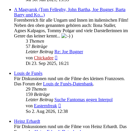
A Magyarok (Tom Felleghy, John Bartha, Joe Bugner, Barta
Barry und Ko...)
Forenbereich für alle Ungarn und Innen im italienischen Film!
Neben den oben genannten gehören auch: Ilona Staller,
Agnes Kalpagos, Tommy Polgar und viele Darstellerinnen im
Genre das keiner kennt...
)
3
Themen
57
Beiträge
Letzter Beitrag
Re: Joe Bugner
Neuester
von
Chickadee
Beitrag
Di 23. Sep 2025, 16:21
Louis de Funès
Für Diskussionen rund um die Filme des kleinen Franzosen.
Das Forum der
Louis de Funès-Datenbank
.
29
Themen
159
Beiträge
Letzter Beitrag
Suche Fantomas gegen Interpol
Neuester
von
Easternfreak
Beitrag
So 2. Aug 2026, 12:38
Heinz Erhardt
Für Diskussionen rund um die Filme von Heinz Erhardt. Das