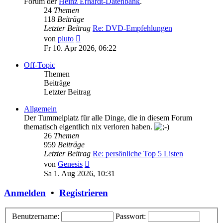
Forum der
Heinz Erhardt-Datenbank
.
24
Themen
118
Beiträge
Letzter Beitrag
Re: DVD-Empfehlungen
Neuester
von
pluto
Beitrag
Fr 10. Apr 2026, 06:22
Off-Topic
Themen
Beiträge
Letzter Beitrag
Allgemein
Der Tummelplatz für alle Dinge, die in diesem Forum
thematisch eigentlich nix verloren haben.
26
Themen
959
Beiträge
Letzter Beitrag
Re: persönliche Top 5 Listen
Neuester
von
Genesis
Beitrag
Sa 1. Aug 2026, 10:31
Anmelden
•
Registrieren
Benutzername:
Passwort: