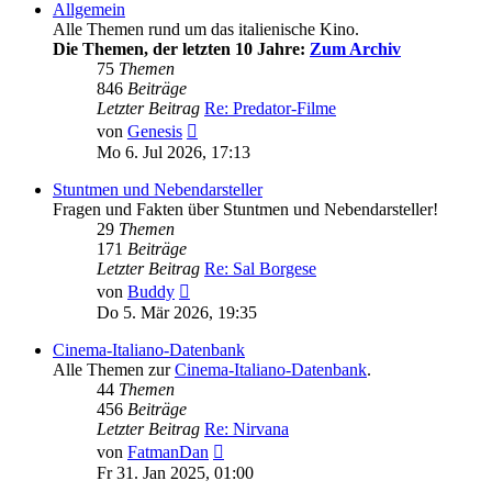
Allgemein
Alle Themen rund um das italienische Kino.
Die Themen, der letzten 10 Jahre:
Zum Archiv
75
Themen
846
Beiträge
Letzter Beitrag
Re: Predator-Filme
Neuester
von
Genesis
Beitrag
Mo 6. Jul 2026, 17:13
Stuntmen und Nebendarsteller
Fragen und Fakten über Stuntmen und Nebendarsteller!
29
Themen
171
Beiträge
Letzter Beitrag
Re: Sal Borgese
Neuester
von
Buddy
Beitrag
Do 5. Mär 2026, 19:35
Cinema-Italiano-Datenbank
Alle Themen zur
Cinema-Italiano-Datenbank
.
44
Themen
456
Beiträge
Letzter Beitrag
Re: Nirvana
Neuester
von
FatmanDan
Beitrag
Fr 31. Jan 2025, 01:00