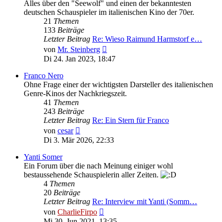
Alles über den "Seewolf" und einen der bekanntesten
deutschen Schauspieler im italienischen Kino der 70er.
21
Themen
133
Beiträge
Letzter Beitrag
Re: Wieso Raimund Harmstorf e…
Neuester
von
Mr. Steinberg
Beitrag
Di 24. Jan 2023, 18:47
Franco Nero
Ohne Frage einer der wichtigsten Darsteller des italienischen
Genre-Kinos der Nachkriegszeit.
41
Themen
243
Beiträge
Letzter Beitrag
Re: Ein Stern für Franco
Neuester
von
cesar
Beitrag
Di 3. Mär 2026, 22:33
Yanti Somer
Ein Forum über die nach Meinung einiger wohl
bestaussehende Schauspielerin aller Zeiten.
4
Themen
20
Beiträge
Letzter Beitrag
Re: Interview mit Yanti (Somm…
Neuester
von
CharlieFirpo
Beitrag
Mi 30. Jun 2021, 13:35