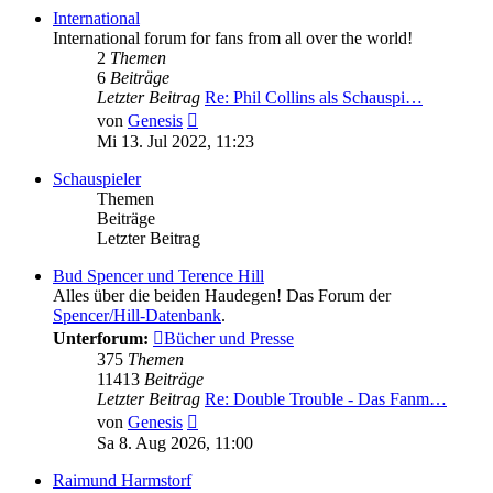
International
International forum for fans from all over the world!
2
Themen
6
Beiträge
Letzter Beitrag
Re: Phil Collins als Schauspi…
Neuester
von
Genesis
Beitrag
Mi 13. Jul 2022, 11:23
Schauspieler
Themen
Beiträge
Letzter Beitrag
Bud Spencer und Terence Hill
Alles über die beiden Haudegen! Das Forum der
Spencer/Hill-Datenbank
.
Unterforum:
Bücher und Presse
375
Themen
11413
Beiträge
Letzter Beitrag
Re: Double Trouble - Das Fanm…
Neuester
von
Genesis
Beitrag
Sa 8. Aug 2026, 11:00
Raimund Harmstorf