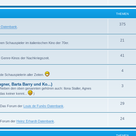
h
m
n
e
e
THEMEN
m
n
T
375
l-Datenbank
.
e
h
n
e
T
21
en Schauspieler im italienischen Kino der 70er.
m
h
T
41
e
e
en Genre-Kinos der Nachkriegszeit.
h
n
m
T
4
e
e
e Schauspielerin aller Zeiten.
h
m
n
ner, Barta Barry und Ko...)
T
3
e
e
m! Neben den oben genannten gehören auch: Ilona Staller, Agnes
h
das keiner kennt...
)
m
n
e
e
T
29
. Das Forum der
Louis de Funès-Datenbank
.
m
n
h
e
T
24
e
s Forum der
Heinz Erhardt-Datenbank
.
n
h
m
e
e
THEMEN