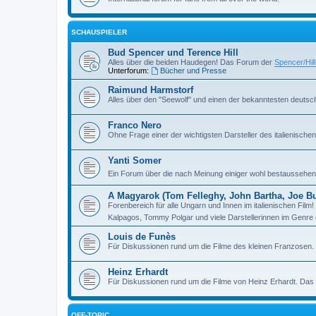
SCHAUSPIELER
Bud Spencer und Terence Hill
Alles über die beiden Haudegen! Das Forum der
Spencer/Hil
Unterforum:
Bücher und Presse
Raimund Harmstorf
Alles über den "Seewolf" und einen der bekanntesten deutsch
Franco Nero
Ohne Frage einer der wichtigsten Darsteller des italienisch
Yanti Somer
Ein Forum über die nach Meinung einiger wohl bestaussehend
A Magyarok (Tom Felleghy, John Bartha, Joe Bug
Forenbereich für alle Ungarn und Innen im italienischen Fil
Kalpagos, Tommy Polgar und viele Darstellerinnen im Genre 
Louis de Funès
Für Diskussionen rund um die Filme des kleinen Franzosen
Heinz Erhardt
Für Diskussionen rund um die Filme von Heinz Erhardt. Da
OFF-TOPIC