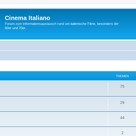
Cinema Italiano
Forum zum Informationsaustausch rund um italienische Filme, besonders der
60er und 70er.
THEMEN
T
75
h
e
T
29
m
h
T
44
e
e
h
n
m
T
2
e
e