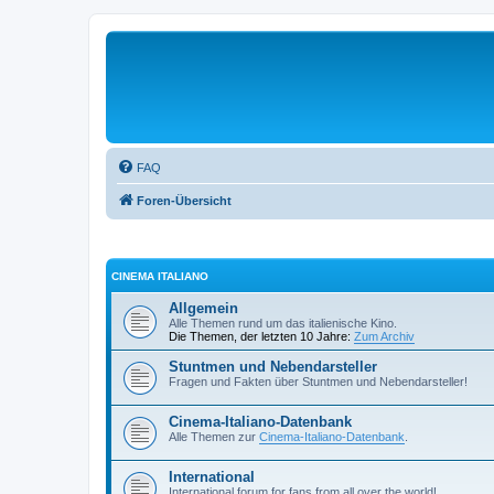
FAQ
Foren-Übersicht
CINEMA ITALIANO
Allgemein
Alle Themen rund um das italienische Kino.
Die Themen, der letzten 10 Jahre:
Zum Archiv
Stuntmen und Nebendarsteller
Fragen und Fakten über Stuntmen und Nebendarsteller!
Cinema-Italiano-Datenbank
Alle Themen zur
Cinema-Italiano-Datenbank
.
International
International forum for fans from all over the world!