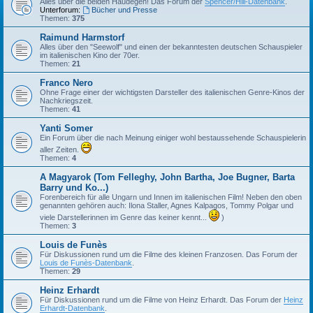
Alles über die beiden Haudegen! Das Forum der
Spencer/Hill-Datenbank
.
Unterforum:
Bücher und Presse
Themen:
375
Raimund Harmstorf
Alles über den "Seewolf" und einen der bekanntesten deutschen Schauspieler
im italienischen Kino der 70er.
Themen:
21
Franco Nero
Ohne Frage einer der wichtigsten Darsteller des italienischen Genre-Kinos der
Nachkriegszeit.
Themen:
41
Yanti Somer
Ein Forum über die nach Meinung einiger wohl bestaussehende Schauspielerin
aller Zeiten.
Themen:
4
A Magyarok (Tom Felleghy, John Bartha, Joe Bugner, Barta
Barry und Ko...)
Forenbereich für alle Ungarn und Innen im italienischen Film! Neben den oben
genannten gehören auch: Ilona Staller, Agnes Kalpagos, Tommy Polgar und
viele Darstellerinnen im Genre das keiner kennt...
)
Themen:
3
Louis de Funès
Für Diskussionen rund um die Filme des kleinen Franzosen. Das Forum der
Louis de Funès-Datenbank
.
Themen:
29
Heinz Erhardt
Für Diskussionen rund um die Filme von Heinz Erhardt. Das Forum der
Heinz
Erhardt-Datenbank
.