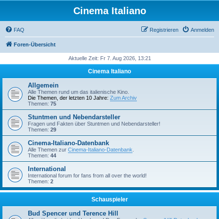
Cinema Italiano
FAQ
Registrieren
Anmelden
Foren-Übersicht
Aktuelle Zeit: Fr 7. Aug 2026, 13:21
Cinema Italiano
Allgemein
Alle Themen rund um das italienische Kino.
Die Themen, der letzten 10 Jahre:
Zum Archiv
Themen:
75
Stuntmen und Nebendarsteller
Fragen und Fakten über Stuntmen und Nebendarsteller!
Themen:
29
Cinema-Italiano-Datenbank
Alle Themen zur
Cinema-Italiano-Datenbank
.
Themen:
44
International
International forum for fans from all over the world!
Themen:
2
Schauspieler
Bud Spencer und Terence Hill