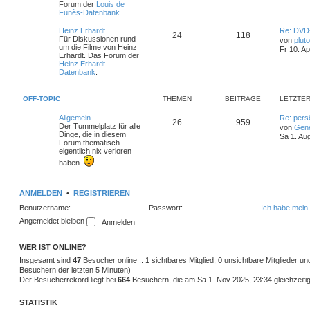
t
Forum der
Louis de
e
i
e
Funès-Datenbank
.
r
m
t
B
L
Heinz Erhardt
Re: DVD
T
B
24
118
e
e
Für Diskussionen rund
von
pluto
i
e
r
t
um die Filme von Heinz
Fr 10. A
h
e
t
z
Erhardt. Das Forum der
r
t
Heinz Erhardt-
n
ä
e
i
a
e
Datenbank
.
g
r
g
m
t
B
e
OFF-TOPIC
THEMEN
BEITRÄGE
LETZTER
e
i
e
r
t
L
Allgemein
Re: pers
T
B
r
26
959
n
ä
e
Der Tummelplatz für alle
von
Gen
a
t
Dinge, die in diesem
Sa 1. Au
g
h
e
g
z
Forum thematisch
t
eigentlich nix verloren
e
i
e
e
haben.
r
m
t
B
e
i
ANMELDEN
•
REGISTRIEREN
e
r
t
Benutzername:
Passwort:
Ich habe mein
r
n
ä
a
Angemeldet bleiben
g
g
WER IST ONLINE?
e
Insgesamt sind
47
Besucher online :: 1 sichtbares Mitglied, 0 unsichtbare Mitglieder u
Besuchern der letzten 5 Minuten)
Der Besucherrekord liegt bei
664
Besuchern, die am Sa 1. Nov 2025, 23:34 gleichzeitig
STATISTIK