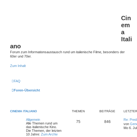
Cin
em
a
Itali
ano
Forum zum Informationsaustausch rund um italienische Filme, besonders der
60er und 70er.
Zum Inhalt
FAQ
Foren-Übersicht
CINEMA ITALIANO
THEMEN
BEITRÄGE
LETZTER
L
Allgemein
Re: Pred
T
B
75
846
e
Alle Themen rund um
von
Gen
t
das italienische Kino.
Mo 6. Ju
h
e
z
Die Themen, der letzten
t
10 Jahre:
Zum Archiv