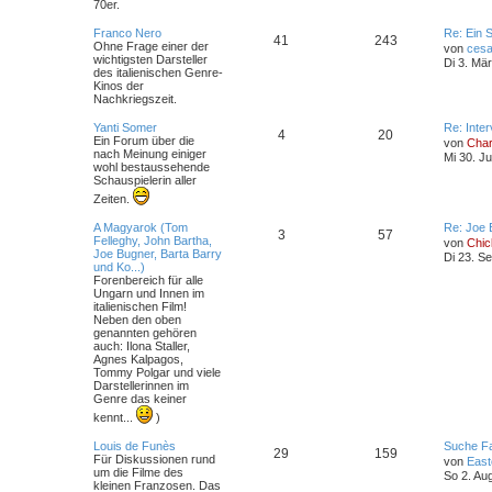
r
70er.
e
m
t
B
e
L
Franco Nero
Re: Ein 
T
B
41
243
i
e
r
e
Ohne Frage einer der
von
cesa
t
t
wichtigsten Darsteller
Di 3. Mä
h
e
r
z
des italienischen Genre-
n
ä
a
t
Kinos der
e
i
g
e
Nachkriegszeit.
g
r
m
t
B
L
Yanti Somer
Re: Inte
e
T
B
4
20
e
e
Ein Forum über die
von
Char
i
e
r
t
nach Meinung einiger
Mi 30. J
h
e
t
z
wohl bestaussehende
r
t
Schauspielerin aller
n
ä
e
i
a
e
Zeiten.
g
r
g
m
t
B
L
A Magyarok (Tom
Re: Joe 
e
T
B
3
57
e
e
Felleghy, John Bartha,
von
Chi
i
e
r
t
Joe Bugner, Barta Barry
Di 23. S
t
h
e
z
und Ko...)
r
n
ä
t
Forenbereich für alle
a
e
i
e
Ungarn und Innen im
g
g
r
italienischen Film!
m
t
B
Neben den oben
e
genannten gehören
e
i
auch: Ilona Staller,
e
r
t
Agnes Kalpagos,
r
Tommy Polgar und viele
n
ä
a
Darstellerinnen im
g
Genre das keiner
g
kennt...
)
e
L
Louis de Funès
Suche Fa
T
B
29
159
e
Für Diskussionen rund
von
East
t
um die Filme des
So 2. Au
h
e
z
kleinen Franzosen. Das