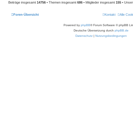
Beiträge insgesamt
14756
• Themen insgesamt
686
• Mitglieder insgesamt
155
• Unser
Foren-Übersicht
Kontakt
Alle Coo
Powered by
phpBB
® Forum Software © phpBB Lim
Deutsche Übersetzung durch
phpBB.de
Datenschutz
|
Nutzungsbedingungen