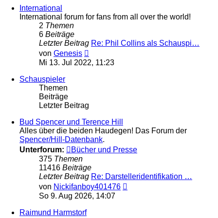
International
International forum for fans from all over the world!
2
Themen
6
Beiträge
Letzter Beitrag
Re: Phil Collins als Schauspi…
Neuester
von
Genesis
Beitrag
Mi 13. Jul 2022, 11:23
Schauspieler
Themen
Beiträge
Letzter Beitrag
Bud Spencer und Terence Hill
Alles über die beiden Haudegen! Das Forum der
Spencer/Hill-Datenbank
.
Unterforum:
Bücher und Presse
375
Themen
11416
Beiträge
Letzter Beitrag
Re: Darstelleridentifikation …
Neuester
von
Nickifanboy401476
Beitrag
So 9. Aug 2026, 14:07
Raimund Harmstorf