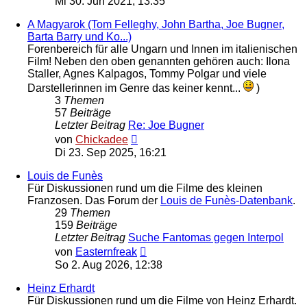
Mi 30. Jun 2021, 13:35
A Magyarok (Tom Felleghy, John Bartha, Joe Bugner,
Barta Barry und Ko...)
Forenbereich für alle Ungarn und Innen im italienischen
Film! Neben den oben genannten gehören auch: Ilona
Staller, Agnes Kalpagos, Tommy Polgar und viele
Darstellerinnen im Genre das keiner kennt...
)
3
Themen
57
Beiträge
Letzter Beitrag
Re: Joe Bugner
Neuester
von
Chickadee
Beitrag
Di 23. Sep 2025, 16:21
Louis de Funès
Für Diskussionen rund um die Filme des kleinen
Franzosen. Das Forum der
Louis de Funès-Datenbank
.
29
Themen
159
Beiträge
Letzter Beitrag
Suche Fantomas gegen Interpol
Neuester
von
Easternfreak
Beitrag
So 2. Aug 2026, 12:38
Heinz Erhardt
Für Diskussionen rund um die Filme von Heinz Erhardt.