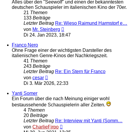
Alles über den "Seewolf" und einen der bekanntesten
deutschen Schauspieler im italienischen Kino der 70er.
21
Themen
133
Beiträge
Letzter Beitrag
Re: Wieso Raimund Harmstorf e…
Neuester
von
Mr. Steinberg
Beitrag
Di 24. Jan 2023, 18:47
Franco Nero
Ohne Frage einer der wichtigsten Darsteller des
italienischen Genre-Kinos der Nachkriegszeit.
41
Themen
243
Beiträge
Letzter Beitrag
Re: Ein Stern für Franco
Neuester
von
cesar
Beitrag
Di 3. Mär 2026, 22:33
Yanti Somer
Ein Forum über die nach Meinung einiger wohl
bestaussehende Schauspielerin aller Zeiten.
4
Themen
20
Beiträge
Letzter Beitrag
Re: Interview mit Yanti (Somm…
Neuester
von
CharlieFirpo
Beitrag