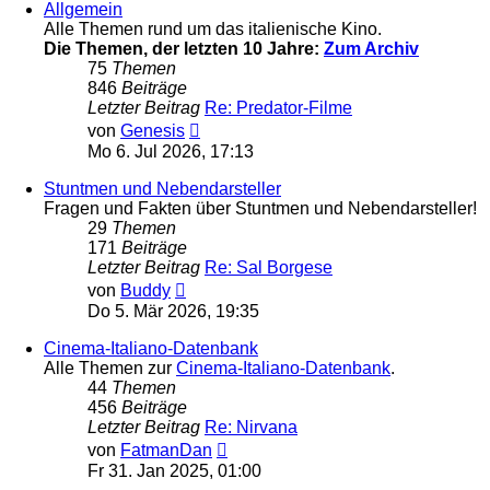
Allgemein
Alle Themen rund um das italienische Kino.
Die Themen, der letzten 10 Jahre:
Zum Archiv
75
Themen
846
Beiträge
Letzter Beitrag
Re: Predator-Filme
Neuester
von
Genesis
Beitrag
Mo 6. Jul 2026, 17:13
Stuntmen und Nebendarsteller
Fragen und Fakten über Stuntmen und Nebendarsteller!
29
Themen
171
Beiträge
Letzter Beitrag
Re: Sal Borgese
Neuester
von
Buddy
Beitrag
Do 5. Mär 2026, 19:35
Cinema-Italiano-Datenbank
Alle Themen zur
Cinema-Italiano-Datenbank
.
44
Themen
456
Beiträge
Letzter Beitrag
Re: Nirvana
Neuester
von
FatmanDan
Beitrag
Fr 31. Jan 2025, 01:00