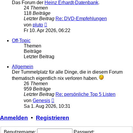
Das Forum der
Heinz Erhardt-Datenbank
.
24
Themen
118
Beiträge
Letzter Beitrag
Re: DVD-Empfehlungen
Neuester
von
pluto
Beitrag
Fr 10. Apr 2026, 06:22
Off-Topic
Themen
Beiträge
Letzter Beitrag
Allgemein
Der Tummelplatz für alle Dinge, die in diesem Forum
thematisch eigentlich nix verloren haben.
26
Themen
959
Beiträge
Letzter Beitrag
Re: persönliche Top 5 Listen
Neuester
von
Genesis
Beitrag
Sa 1. Aug 2026, 10:31
Anmelden
•
Registrieren
Benutzername:
Passwort: