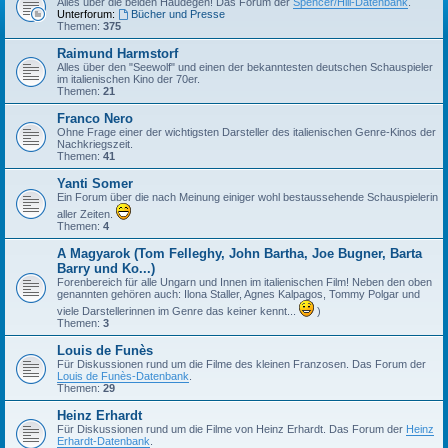
Alles über die beiden Haudegen! Das Forum der
Spencer/Hill-Datenbank
.
Unterforum:
Bücher und Presse
Themen:
375
Raimund Harmstorf
Alles über den "Seewolf" und einen der bekanntesten deutschen Schauspieler
im italienischen Kino der 70er.
Themen:
21
Franco Nero
Ohne Frage einer der wichtigsten Darsteller des italienischen Genre-Kinos der
Nachkriegszeit.
Themen:
41
Yanti Somer
Ein Forum über die nach Meinung einiger wohl bestaussehende Schauspielerin
aller Zeiten.
Themen:
4
A Magyarok (Tom Felleghy, John Bartha, Joe Bugner, Barta
Barry und Ko...)
Forenbereich für alle Ungarn und Innen im italienischen Film! Neben den oben
genannten gehören auch: Ilona Staller, Agnes Kalpagos, Tommy Polgar und
viele Darstellerinnen im Genre das keiner kennt...
)
Themen:
3
Louis de Funès
Für Diskussionen rund um die Filme des kleinen Franzosen. Das Forum der
Louis de Funès-Datenbank
.
Themen:
29
Heinz Erhardt
Für Diskussionen rund um die Filme von Heinz Erhardt. Das Forum der
Heinz
Erhardt-Datenbank
.