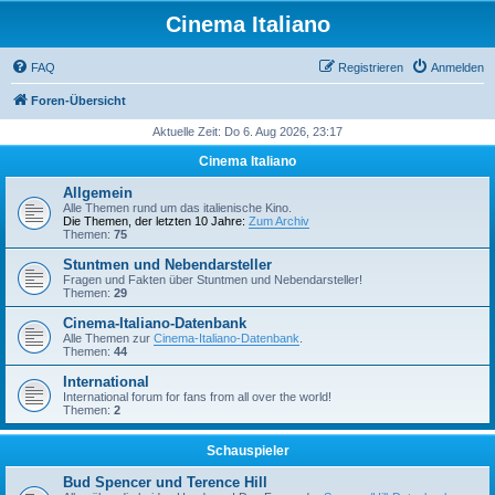
Cinema Italiano
FAQ
Registrieren
Anmelden
Foren-Übersicht
Aktuelle Zeit: Do 6. Aug 2026, 23:17
Cinema Italiano
Allgemein
Alle Themen rund um das italienische Kino.
Die Themen, der letzten 10 Jahre:
Zum Archiv
Themen:
75
Stuntmen und Nebendarsteller
Fragen und Fakten über Stuntmen und Nebendarsteller!
Themen:
29
Cinema-Italiano-Datenbank
Alle Themen zur
Cinema-Italiano-Datenbank
.
Themen:
44
International
International forum for fans from all over the world!
Themen:
2
Schauspieler
Bud Spencer und Terence Hill