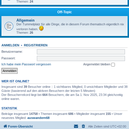
Themen:
24
Off-Topic
Allgemein
Der Tummelplatz für alle Dinge, die in diesem Forum thematisch eigentlich nix
verloren haben.
Themen:
26
ANMELDEN
•
REGISTRIEREN
Benutzername:
Passwort:
Ich habe mein Passwort vergessen
Angemeldet bleiben
WER IST ONLINE?
Insgesamt sind
39
Besucher online :: 1 sichtbares Mitglied, 0 unsichtbare Mitglieder und 38
Gäste (basierend auf den aktiven Besuchern der letzten 5 Minuten)
Der Besucherrekord liegt bei
664
Besuchern, die am Sa 1. Nov 2025, 23:34 gleichzeitig
online waren.
STATISTIK
Beiträge insgesamt
14758
• Themen insgesamt
686
• Mitglieder insgesamt
155
• Unser
neuestes Mitglied:
auswandern68
Foren-Übersicht
Alle Zeiten sind
UTC+02:00