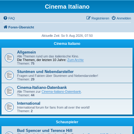
Cinema Italiano
FAQ
Registrieren
Anmelden
Foren-Übersicht
Aktuelle Zeit: So 9. Aug 2026, 07:50
Cinema Italiano
Allgemein
Alle Themen rund um das italienische Kino.
Die Themen, der letzten 10 Jahre:
Zum Archiv
Themen:
75
Stuntmen und Nebendarsteller
Fragen und Fakten über Stuntmen und Nebendarsteller!
Themen:
29
Cinema-Italiano-Datenbank
Alle Themen zur
Cinema-Italiano-Datenbank
.
Themen:
44
International
International forum for fans from all over the world!
Themen:
2
Schauspieler
Bud Spencer und Terence Hill