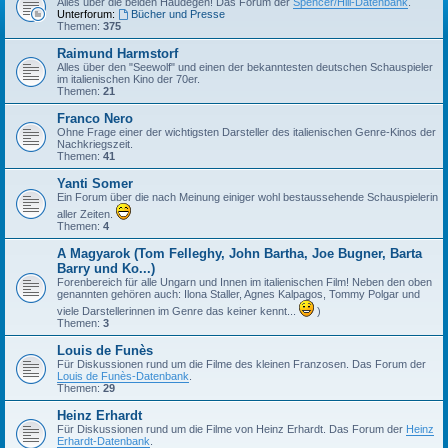
Alles über die beiden Haudegen! Das Forum der
Spencer/Hill-Datenbank
.
Unterforum:
Bücher und Presse
Themen:
375
Raimund Harmstorf
Alles über den "Seewolf" und einen der bekanntesten deutschen Schauspieler
im italienischen Kino der 70er.
Themen:
21
Franco Nero
Ohne Frage einer der wichtigsten Darsteller des italienischen Genre-Kinos der
Nachkriegszeit.
Themen:
41
Yanti Somer
Ein Forum über die nach Meinung einiger wohl bestaussehende Schauspielerin
aller Zeiten.
Themen:
4
A Magyarok (Tom Felleghy, John Bartha, Joe Bugner, Barta
Barry und Ko...)
Forenbereich für alle Ungarn und Innen im italienischen Film! Neben den oben
genannten gehören auch: Ilona Staller, Agnes Kalpagos, Tommy Polgar und
viele Darstellerinnen im Genre das keiner kennt...
)
Themen:
3
Louis de Funès
Für Diskussionen rund um die Filme des kleinen Franzosen. Das Forum der
Louis de Funès-Datenbank
.
Themen:
29
Heinz Erhardt
Für Diskussionen rund um die Filme von Heinz Erhardt. Das Forum der
Heinz
Erhardt-Datenbank
.