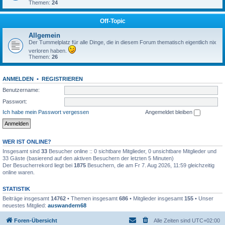
Themen:
24
Off-Topic
Allgemein
Der Tummelplatz für alle Dinge, die in diesem Forum thematisch eigentlich nix
verloren haben.
Themen:
26
ANMELDEN
•
REGISTRIEREN
Benutzername:
Passwort:
Ich habe mein Passwort vergessen
Angemeldet bleiben
WER IST ONLINE?
Insgesamt sind
33
Besucher online :: 0 sichtbare Mitglieder, 0 unsichtbare Mitglieder und
33 Gäste (basierend auf den aktiven Besuchern der letzten 5 Minuten)
Der Besucherrekord liegt bei
1875
Besuchern, die am Fr 7. Aug 2026, 11:59 gleichzeitig
online waren.
STATISTIK
Beiträge insgesamt
14762
• Themen insgesamt
686
• Mitglieder insgesamt
155
• Unser
neuestes Mitglied:
auswandern68
Foren-Übersicht
Alle Zeiten sind
UTC+02:00