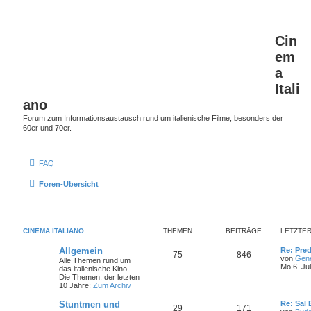
Cin
em
a
Itali
ano
Forum zum Informationsaustausch rund um italienische Filme, besonders der
60er und 70er.
FAQ
Foren-Übersicht
CINEMA ITALIANO
THEMEN
BEITRÄGE
LETZTER
L
Allgemein
Re: Pred
T
B
75
846
e
von
Gen
Alle Themen rund um
t
Mo 6. Ju
das italienische Kino.
h
e
z
Die Themen, der letzten
t
10 Jahre:
Zum Archiv
e
i
e
r
L
Stuntmen und
Re: Sal
T
B
29
m
171
t
B