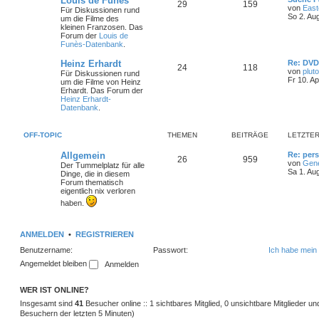
Louis de Funès
T
B
29
159
e
von
East
Für Diskussionen rund
t
So 2. Au
um die Filme des
h
e
z
kleinen Franzosen. Das
t
Forum der
Louis de
e
i
e
Funès-Datenbank
.
r
m
t
B
L
Heinz Erhardt
Re: DV
T
B
24
118
e
e
von
pluto
Für Diskussionen rund
i
e
r
t
Fr 10. A
um die Filme von Heinz
t
h
e
z
Erhardt. Das Forum der
r
n
ä
t
Heinz Erhardt-
a
e
i
e
Datenbank
.
g
r
g
m
t
B
e
e
OFF-TOPIC
THEMEN
BEITRÄGE
LETZTER
i
e
r
t
L
Allgemein
Re: pers
r
T
B
26
n
959
ä
e
von
Gen
a
Der Tummelplatz für alle
t
Sa 1. Au
g
Dinge, die in diesem
h
e
g
z
Forum thematisch
t
eigentlich nix verloren
e
i
e
e
haben.
r
m
t
B
e
i
e
r
ANMELDEN
•
REGISTRIEREN
t
r
Benutzername:
Passwort:
Ich habe mein
n
ä
a
Angemeldet bleiben
g
g
e
WER IST ONLINE?
Insgesamt sind
41
Besucher online :: 1 sichtbares Mitglied, 0 unsichtbare Mitglieder u
Besuchern der letzten 5 Minuten)