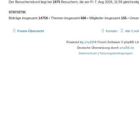
Der Besucherrekord liegt bei
1875
Besuchern, die am Fr 7. Aug 2026, 11:59 gleichzeiti
STATISTIK
Beiträge insgesamt
14759
• Themen insgesamt
686
• Mitglieder insgesamt
155
• Unser
Foren-Übersicht
Kontakt
Alle Coo
Powered by
phpBB
® Forum Software © phpBB Lim
Deutsche Übersetzung durch
phpBB.de
Datenschutz
|
Nutzungsbedingungen