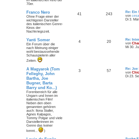
im italienischen Kino der
m
t
B
70er.
e
i
e
r
L
Franco Nero
Re: Ein 
t
T
B
41
243
e
von
cesa
Ohne Frage einer der
r
n
ä
t
Di 3. Mä
wichtigsten Darsteller
a
h
e
z
des italienischen Genre-
g
g
t
Kinos der
e
i
e
Nachkriegszeit.
e
r
m
t
B
L
Yanti Somer
Re: Int
T
B
4
20
e
e
von
Char
Ein Forum über die
i
e
r
t
Mi 30. J
nach Meinung einiger
t
h
e
z
wohl bestaussehende
r
n
ä
t
Schauspielerin aller
a
e
i
e
g
Zeiten.
r
g
m
t
B
L
A Magyarok (Tom
Re: Joe
e
e
T
B
3
57
e
von
Chi
i
Felleghy, John
e
r
t
Di 23. S
t
Bartha, Joe
h
e
z
r
n
ä
Bugner, Barta
t
a
e
i
e
Barry und Ko...)
g
g
r
Forenbereich für alle
m
t
B
Ungarn und Innen im
e
e
italienischen Film!
i
e
r
Neben den oben
t
genannten gehören
r
auch: Ilona Staller,
n
ä
a
Agnes Kalpagos,
g
Tommy Polgar und viele
g
Darstellerinnen im
Genre das keiner
e
kennt...
)
L
Suche F