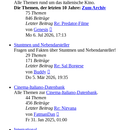
Alle Themen rund um das italienische Kino.
Die Themen, der letzten 10 Jahre:
Zum Archiv
75
Themen
846
Beiträge
Letzter Beitrag
Re: Predator-Filme
Neuester
von
Genesis
Beitrag
Mo 6. Jul 2026, 17:13
Stuntmen und Nebendarsteller
Fragen und Fakten über Stuntmen und Nebendarsteller!
29
Themen
171
Beiträge
Letzter Beitrag
Re: Sal Borgese
Neuester
von
Buddy
Beitrag
Do 5. Mär 2026, 19:35
Cinema-Italiano-Datenbank
Alle Themen zur
Cinema-Italiano-Datenbank
.
44
Themen
456
Beiträge
Letzter Beitrag
Re: Nirvana
Neuester
von
FatmanDan
Beitrag
Fr 31. Jan 2025, 01:00
International