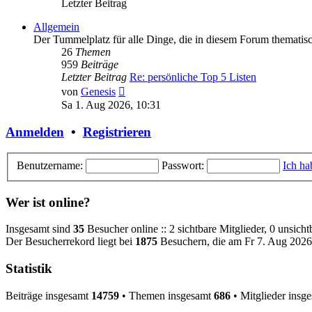
Letzter Beitrag
Allgemein
Der Tummelplatz für alle Dinge, die in diesem Forum thematisc
26
Themen
959
Beiträge
Letzter Beitrag
Re: persönliche Top 5 Listen
Neuester
von
Genesis
Beitrag
Sa 1. Aug 2026, 10:31
Anmelden
•
Registrieren
Benutzername:
Passwort:
Ich ha
Wer ist online?
Insgesamt sind
35
Besucher online :: 2 sichtbare Mitglieder, 0 unsich
Der Besucherrekord liegt bei
1875
Besuchern, die am Fr 7. Aug 2026,
Statistik
Beiträge insgesamt
14759
• Themen insgesamt
686
• Mitglieder insg