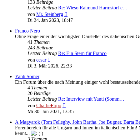
133
Beiträge
Letzter Beitrag
Re: Wieso Raimund Harmstorf e…
Neuester
von
Mr. Steinberg
Beitrag
Di 24. Jan 2023, 18:47
Franco Nero
Ohne Frage einer der wichtigsten Darsteller des italienischen 
41
Themen
243
Beiträge
Letzter Beitrag
Re: Ein Stern für Franco
Neuester
von
cesar
Beitrag
Di 3. Mär 2026, 22:33
Yanti Somer
Ein Forum über die nach Meinung einiger wohl bestaussehende 
4
Themen
20
Beiträge
Letzter Beitrag
Re: Interview mit Yanti (Somm…
Neuester
von
CharlieFirpo
Beitrag
Mi 30. Jun 2021, 13:35
A Magyarok (Tom Felleghy, John Bartha, Joe Bugner, Barta Ba
Forenbereich für alle Ungarn und Innen im italienischen Film
kennt...
)
3
Themen