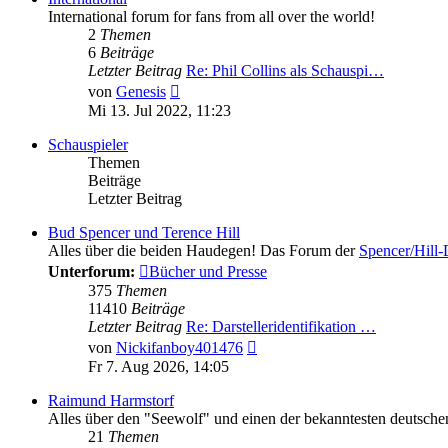
International forum for fans from all over the world!
2
Themen
6
Beiträge
Letzter Beitrag
Re: Phil Collins als Schauspi…
Neuester
von
Genesis
Beitrag
Mi 13. Jul 2022, 11:23
Schauspieler
Themen
Beiträge
Letzter Beitrag
Bud Spencer und Terence Hill
Alles über die beiden Haudegen! Das Forum der
Spencer/Hill
Unterforum:
Bücher und Presse
375
Themen
11410
Beiträge
Letzter Beitrag
Re: Darstelleridentifikation …
Neuester
von
Nickifanboy401476
Beitrag
Fr 7. Aug 2026, 14:05
Raimund Harmstorf
Alles über den "Seewolf" und einen der bekanntesten deutschen
21
Themen