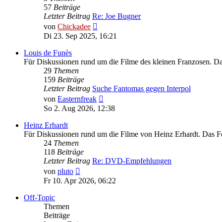
57
Beiträge
Letzter Beitrag
Re: Joe Bugner
Neuester
von
Chickadee
Beitrag
Di 23. Sep 2025, 16:21
Louis de Funès
Für Diskussionen rund um die Filme des kleinen Franzosen. 
29
Themen
159
Beiträge
Letzter Beitrag
Suche Fantomas gegen Interpol
Neuester
von
Easternfreak
Beitrag
So 2. Aug 2026, 12:38
Heinz Erhardt
Für Diskussionen rund um die Filme von Heinz Erhardt. Das 
24
Themen
118
Beiträge
Letzter Beitrag
Re: DVD-Empfehlungen
Neuester
von
pluto
Beitrag
Fr 10. Apr 2026, 06:22
Off-Topic
Themen
Beiträge