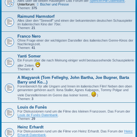
Alles über die beiden Haudegen! Das Forum der
Spencer/Hill-Datenbank
.
Unterforum:
Bücher und Presse
Themen:
375
Raimund Harmstorf
Alles über den "Seewolf" und einen der bekanntesten deutschen Schauspieler
im italienischen Kino der 70er.
Themen:
21
Franco Nero
Ohne Frage einer der wichtigsten Darsteller des italienischen Genre-Kinos der
Nachkriegszeit.
Themen:
41
Yanti Somer
Ein Forum über die nach Meinung einiger wohl bestaussehende Schauspielerin
aller Zeiten.
Themen:
4
A Magyarok (Tom Felleghy, John Bartha, Joe Bugner, Barta
Barry und Ko...)
Forenbereich für alle Ungarn und Innen im italienischen Film! Neben den oben
genannten gehören auch: Ilona Staller, Agnes Kalpagos, Tommy Polgar und
viele Darstellerinnen im Genre das keiner kennt...
)
Themen:
3
Louis de Funès
Für Diskussionen rund um die Filme des kleinen Franzosen. Das Forum der
Louis de Funès-Datenbank
.
Themen:
29
Heinz Erhardt
Für Diskussionen rund um die Filme von Heinz Erhardt. Das Forum der
Heinz
Erhardt-Datenbank
.