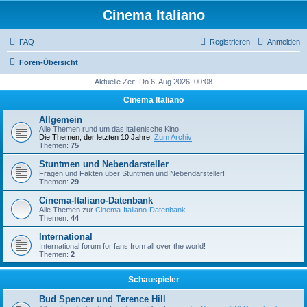
Cinema Italiano
FAQ
Registrieren
Anmelden
Foren-Übersicht
Aktuelle Zeit: Do 6. Aug 2026, 00:08
Cinema Italiano
Allgemein
Alle Themen rund um das italienische Kino.
Die Themen, der letzten 10 Jahre:
Zum Archiv
Themen:
75
Stuntmen und Nebendarsteller
Fragen und Fakten über Stuntmen und Nebendarsteller!
Themen:
29
Cinema-Italiano-Datenbank
Alle Themen zur
Cinema-Italiano-Datenbank
.
Themen:
44
International
International forum for fans from all over the world!
Themen:
2
Schauspieler
Bud Spencer und Terence Hill