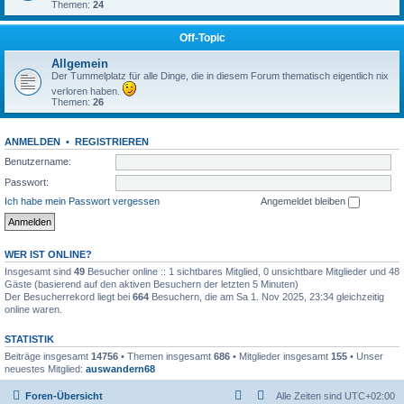
Themen:
24
Off-Topic
Allgemein
Der Tummelplatz für alle Dinge, die in diesem Forum thematisch eigentlich nix
verloren haben.
Themen:
26
ANMELDEN
•
REGISTRIEREN
Benutzername:
Passwort:
Ich habe mein Passwort vergessen
Angemeldet bleiben
WER IST ONLINE?
Insgesamt sind
49
Besucher online :: 1 sichtbares Mitglied, 0 unsichtbare Mitglieder und 48
Gäste (basierend auf den aktiven Besuchern der letzten 5 Minuten)
Der Besucherrekord liegt bei
664
Besuchern, die am Sa 1. Nov 2025, 23:34 gleichzeitig
online waren.
STATISTIK
Beiträge insgesamt
14756
• Themen insgesamt
686
• Mitglieder insgesamt
155
• Unser
neuestes Mitglied:
auswandern68
Foren-Übersicht
Alle Zeiten sind
UTC+02:00