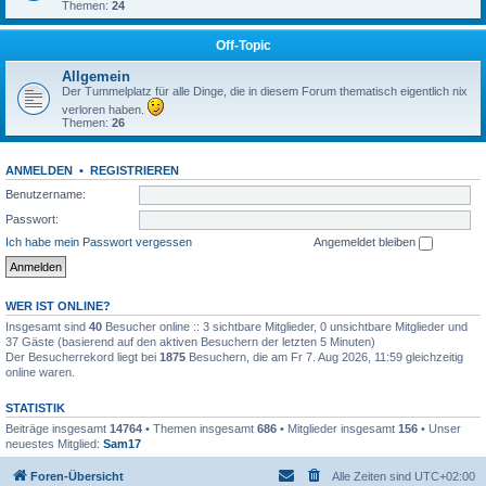
Themen:
24
Off-Topic
Allgemein
Der Tummelplatz für alle Dinge, die in diesem Forum thematisch eigentlich nix
verloren haben.
Themen:
26
ANMELDEN
•
REGISTRIEREN
Benutzername:
Passwort:
Ich habe mein Passwort vergessen
Angemeldet bleiben
WER IST ONLINE?
Insgesamt sind
40
Besucher online :: 3 sichtbare Mitglieder, 0 unsichtbare Mitglieder und
37 Gäste (basierend auf den aktiven Besuchern der letzten 5 Minuten)
Der Besucherrekord liegt bei
1875
Besuchern, die am Fr 7. Aug 2026, 11:59 gleichzeitig
online waren.
STATISTIK
Beiträge insgesamt
14764
• Themen insgesamt
686
• Mitglieder insgesamt
156
• Unser
neuestes Mitglied:
Sam17
Foren-Übersicht
Alle Zeiten sind
UTC+02:00