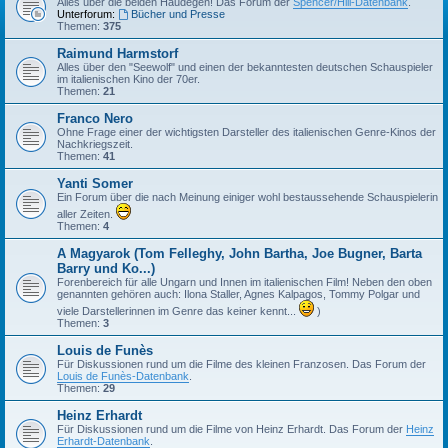
Alles über die beiden Haudegen! Das Forum der
Spencer/Hill-Datenbank
.
Unterforum:
Bücher und Presse
Themen:
375
Raimund Harmstorf
Alles über den "Seewolf" und einen der bekanntesten deutschen Schauspieler
im italienischen Kino der 70er.
Themen:
21
Franco Nero
Ohne Frage einer der wichtigsten Darsteller des italienischen Genre-Kinos der
Nachkriegszeit.
Themen:
41
Yanti Somer
Ein Forum über die nach Meinung einiger wohl bestaussehende Schauspielerin
aller Zeiten.
Themen:
4
A Magyarok (Tom Felleghy, John Bartha, Joe Bugner, Barta
Barry und Ko...)
Forenbereich für alle Ungarn und Innen im italienischen Film! Neben den oben
genannten gehören auch: Ilona Staller, Agnes Kalpagos, Tommy Polgar und
viele Darstellerinnen im Genre das keiner kennt...
)
Themen:
3
Louis de Funès
Für Diskussionen rund um die Filme des kleinen Franzosen. Das Forum der
Louis de Funès-Datenbank
.
Themen:
29
Heinz Erhardt
Für Diskussionen rund um die Filme von Heinz Erhardt. Das Forum der
Heinz
Erhardt-Datenbank
.