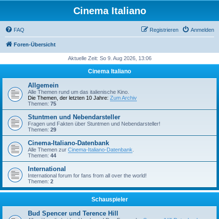
Cinema Italiano
FAQ
Registrieren
Anmelden
Foren-Übersicht
Aktuelle Zeit: So 9. Aug 2026, 13:06
Cinema Italiano
Allgemein
Alle Themen rund um das italienische Kino.
Die Themen, der letzten 10 Jahre:
Zum Archiv
Themen:
75
Stuntmen und Nebendarsteller
Fragen und Fakten über Stuntmen und Nebendarsteller!
Themen:
29
Cinema-Italiano-Datenbank
Alle Themen zur
Cinema-Italiano-Datenbank
.
Themen:
44
International
International forum for fans from all over the world!
Themen:
2
Schauspieler
Bud Spencer und Terence Hill