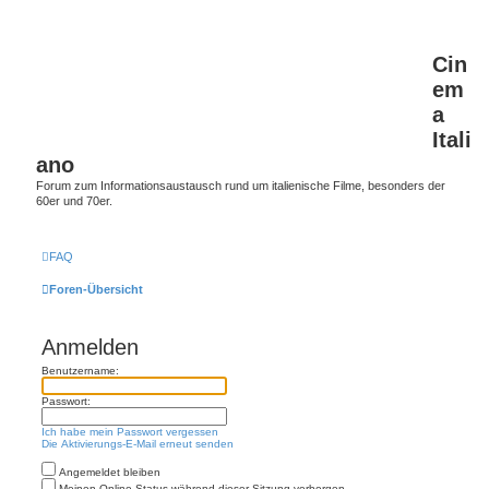
Cin
em
a
Itali
ano
Forum zum Informationsaustausch rund um italienische Filme, besonders der
60er und 70er.
FAQ
Foren-Übersicht
Anmelden
Benutzername:
Passwort:
Ich habe mein Passwort vergessen
Die Aktivierungs-E-Mail erneut senden
Angemeldet bleiben
Meinen Online-Status während dieser Sitzung verbergen