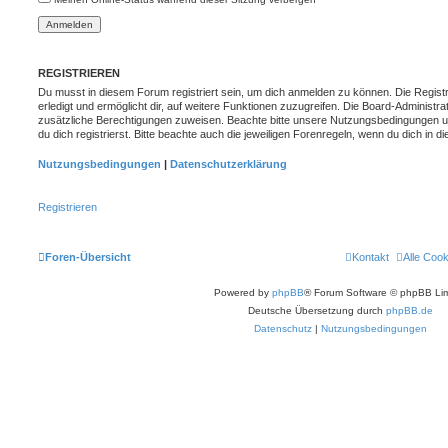
REGISTRIEREN
Du musst in diesem Forum registriert sein, um dich anmelden zu können. Die Registr
erledigt und ermöglicht dir, auf weitere Funktionen zuzugreifen. Die Board-Administra
zusätzliche Berechtigungen zuweisen. Beachte bitte unsere Nutzungsbedingungen 
du dich registrierst. Bitte beachte auch die jeweiligen Forenregeln, wenn du dich in
Nutzungsbedingungen
|
Datenschutzerklärung
Registrieren
Foren-Übersicht
Kontakt
Alle Coo
Powered by
phpBB
® Forum Software © phpBB Lim
Deutsche Übersetzung durch
phpBB.de
Datenschutz
|
Nutzungsbedingungen