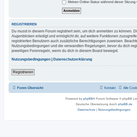
Meinen Online-Status während dieser Sitzung
REGISTRIEREN
Du musst in diesem Forum registriert sein, um dich anmelden zu können. Di
Augenblicken erledigt und ermöglicht dir, auf weitere Funktionen zuzugreif
registrierten Benutzern auch zusätzliche Berechtigungen zuweisen. Beachte
Nutzungsbedingungen und die verwandten Regelungen, bevor du dich registr
jeweiligen Forenregeln, wenn du dich in diesem Board bewegst.
Nutzungsbedingungen
|
Datenschutzerklärung
Registrieren
Foren-Übersicht
Kontakt
Alle Coo
Powered by
phpBB
® Forum Software © phpBB Lim
Deutsche Übersetzung durch
phpBB.de
Datenschutz
|
Nutzungsbedingungen