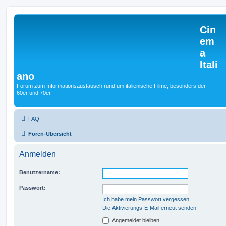
Cin
em
a
Itali
ano
Forum zum Informationsaustausch rund um italienische Filme, besonders der
60er und 70er.
FAQ
Foren-Übersicht
Anmelden
Benutzername:
Passwort:
Ich habe mein Passwort vergessen
Die Aktivierungs-E-Mail erneut senden
Angemeldet bleiben