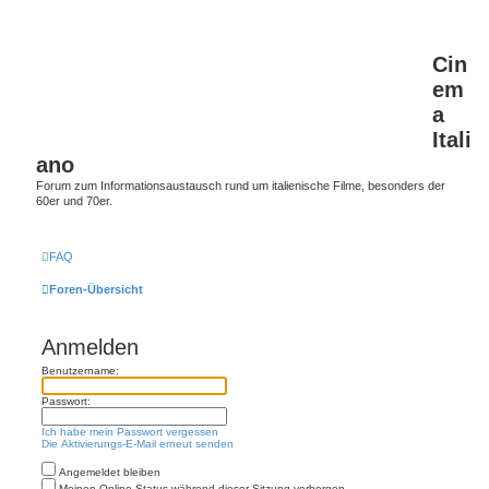
Cin
em
a
Itali
ano
Forum zum Informationsaustausch rund um italienische Filme, besonders der
60er und 70er.
FAQ
Foren-Übersicht
Anmelden
Benutzername:
Passwort:
Ich habe mein Passwort vergessen
Die Aktivierungs-E-Mail erneut senden
Angemeldet bleiben
Meinen Online-Status während dieser Sitzung verbergen