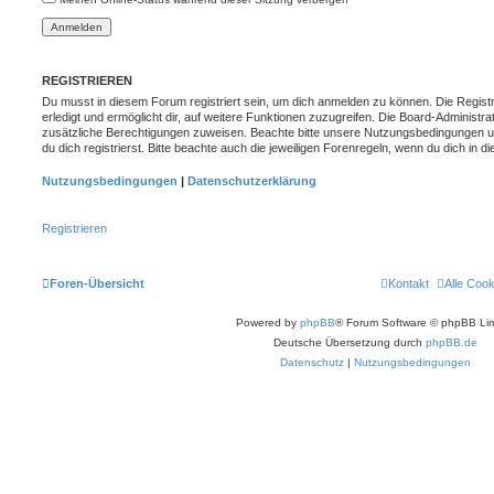
REGISTRIEREN
Du musst in diesem Forum registriert sein, um dich anmelden zu können. Die Registr
erledigt und ermöglicht dir, auf weitere Funktionen zuzugreifen. Die Board-Administra
zusätzliche Berechtigungen zuweisen. Beachte bitte unsere Nutzungsbedingungen 
du dich registrierst. Bitte beachte auch die jeweiligen Forenregeln, wenn du dich in
Nutzungsbedingungen
|
Datenschutzerklärung
Registrieren
Foren-Übersicht
Kontakt
Alle Coo
Powered by
phpBB
® Forum Software © phpBB Lim
Deutsche Übersetzung durch
phpBB.de
Datenschutz
|
Nutzungsbedingungen