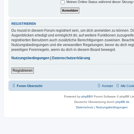
Meinen Online-Status während dieser Sitzung
REGISTRIEREN
Du musst in diesem Forum registriert sein, um dich anmelden zu können. Di
Augenblicken erledigt und ermöglicht dir, auf weitere Funktionen zuzugreif
registrierten Benutzern auch zusätzliche Berechtigungen zuweisen. Beachte
Nutzungsbedingungen und die verwandten Regelungen, bevor du dich registr
jeweiligen Forenregeln, wenn du dich in diesem Board bewegst.
Nutzungsbedingungen
|
Datenschutzerklärung
Registrieren
Foren-Übersicht
Kontakt
Alle Coo
Powered by
phpBB
® Forum Software © phpBB Lim
Deutsche Übersetzung durch
phpBB.de
Datenschutz
|
Nutzungsbedingungen