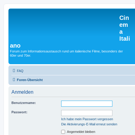
Cin
em
a
Itali
ano
Forum zum Informationsaustausch rund um italienische Filme, besonders der
60er und 70er.
FAQ
Foren-Übersicht
Anmelden
Benutzername:
Passwort:
Ich habe mein Passwort vergessen
Die Aktivierungs-E-Mail erneut senden
Angemeldet bleiben