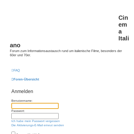
Cin
em
a
Itali
ano
Forum zum Informationsaustausch rund um italienische Filme, besonders der
60er und 70er.
FAQ
Foren-Übersicht
Anmelden
Benutzername:
Passwort:
Ich habe mein Passwort vergessen
Die Aktivierungs-E-Mail erneut senden