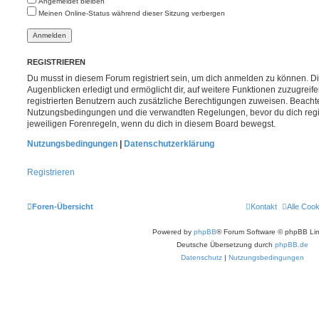
Angemeldet bleiben
Meinen Online-Status während dieser Sitzung verbergen
REGISTRIEREN
Du musst in diesem Forum registriert sein, um dich anmelden zu können. Di
Augenblicken erledigt und ermöglicht dir, auf weitere Funktionen zuzugreif
registrierten Benutzern auch zusätzliche Berechtigungen zuweisen. Beachte
Nutzungsbedingungen und die verwandten Regelungen, bevor du dich registr
jeweiligen Forenregeln, wenn du dich in diesem Board bewegst.
Nutzungsbedingungen
|
Datenschutzerklärung
Registrieren
Foren-Übersicht
Kontakt
Alle Coo
Powered by
phpBB
® Forum Software © phpBB Lim
Deutsche Übersetzung durch
phpBB.de
Datenschutz
|
Nutzungsbedingungen