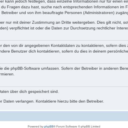
ber kann jedoch festlegen, dass einzelne Informationen nur für einen ei
n du Fragen dazu hast, suche nach entsprechenden Informationen im Fo
n Betreiber und von ihm beauftragte Personen (Administratoren) zugäng
r nur mit deiner Zustimmung an Dritte weitergeben. Dies gilt nicht, s
n) verpflichtet ist oder die Daten zur Durchsetzung rechtlicher Interes
er den von dir angegebenen Kontaktdaten zu kontaktieren, sofern dies 
andere Benutzer dich kontaktieren, sofern du dies in deinem persönliche
, die die phpBB-Software umfassen. Sofern der Betreiber in anderen Be
ormieren.
 Daten über dich gespeichert sind.
 Daten verlangen. Kontaktiere hierzu bitte den Betreiber.
Powered by
phpBB
® Forum Software © phpBB Limited