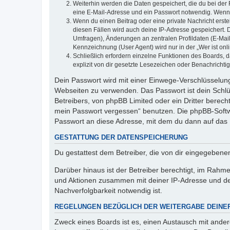
Weiterhin werden die Daten gespeichert, die du bei der 
eine E-Mail-Adresse und ein Passwort notwendig. Wenn du
Wenn du einen Beitrag oder eine private Nachricht erste
diesen Fällen wird auch deine IP-Adresse gespeichert. 
Umfragen), Änderungen an zentralen Profildaten (E-Mai
Kennzeichnung (User Agent) wird nur in der „Wer ist onl
Schließlich erfordern einzelne Funktionen des Boards,
explizit von dir gesetzte Lesezeichen oder Benachrichti
Dein Passwort wird mit einer Einwege-Verschlüsselung 
Webseiten zu verwenden. Das Passwort ist dein Schlü
Betreibers, von phpBB Limited oder ein Dritter berec
mein Passwort vergessen“ benutzen. Die phpBB-Softw
Passwort an diese Adresse, mit dem du dann auf das 
GESTATTUNG DER DATENSPEICHERUNG
Du gestattest dem Betreiber, die von dir eingegeben
Darüber hinaus ist der Betreiber berechtigt, im Rahm
und Aktionen zusammen mit deiner IP-Adresse und de
Nachverfolgbarkeit notwendig ist.
REGELUNGEN BEZÜGLICH DER WEITERGABE DEINE
Zweck eines Boards ist es, einen Austausch mit andere