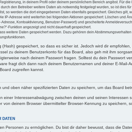
Registrierung, in deinem Profil oder deinem persönlichem Bereich angibst. Für di
rch den Betreiber weitere Daten als notwendig festgelegt wurden, so ist dies für 
llst, so werden die dort eingegebenen Daten ebenfalls gespeichert. Gleiches gilt, 
Die IP-Adresse wird weiterhin bei folgenden Aktionen gespeichert: Löschen und Än
l-Adresse, Kontoaktivierung, Benutzer-Passwort) und gescheiterte Anmeldeversuch
ine?“-Funktion angezeigt und nicht dauerhaft gespeichert.
 dass weitere Daten gespeichert werden. Dazu gehören dein Abstimmungsverhalten
gungsfunktionen.
(Hash) gespeichert, so dass es sicher ist. Jedoch wird dir empfohlen, 
ssel zu deinem Benutzerkonto für das Board, also geh mit ihm sorgsam
htigterweise nach deinem Passwort fragen. Solltest du dein Passwort v
are fragt dich dann nach deinem Benutzernamen und deiner E-Mail-Ad
Board zugreifen kannst.
en und oben näher spezifizierten Daten zu speichern, um das Board bet
en einer Interessenabwägung zwischen deinen und seinen Interessen sow
r von deinem Browser übermittelter Browser-Kennung zu speichern, so
R DATEN
n Personen zu ermöglichen. Du bist dir daher bewusst, dass die Daten d