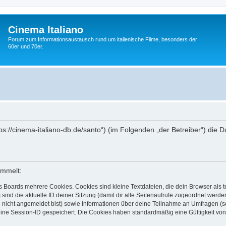
Cinema Italiano
Forum zum Informationsaustausch rund um italienische Filme, besonders der
60er und 70er.
https://cinema-italiano-db.de/santo“) (im Folgenden „der Betreiber“) d
ammelt:
s Boards mehrere Cookies. Cookies sind kleine Textdateien, die dein Browser als
 sind die aktuelle ID deiner Sitzung (damit dir alle Seitenaufrufe zugeordnet werd
u nicht angemeldet bist) sowie Informationen über deine Teilnahme an Umfragen (s
eine Session-ID gespeichert. Die Cookies haben standardmäßig eine Gültigkeit von 