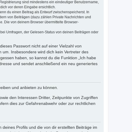
e Registrierung sind mindestens ein eindeutiger Benutzername,
dich vor deren Eingabe ersichtlich.
wenn du einen Beitrag als Entwurf zwischenspeicherst. In
dern von Beiträgen (dazu zählen Private Nachrichten und
e. Die von deinem Browser übermittelte Browser-
 bei Umfragen, der Gelesen-Status von deinen Beiträgen oder
dieses Passwort nicht auf einer Vielzahl von
 um. Insbesondere wird dich kein Vertreter des
ergessen haben, so kannst du die Funktion „Ich habe
resse und sendet anschließend ein neu generiertes
reiben und anbieten zu können.
ie den Interessen Dritter, Zeitpunkte von Zugriffen
fern dies zur Gefahrenabwehr oder zur rechtlichen
eines Profils und die von dir erstellten Beiträge im