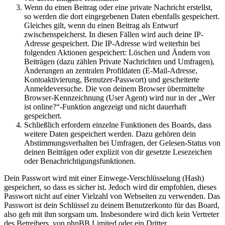
Wenn du einen Beitrag oder eine private Nachricht erstellst,
so werden die dort eingegebenen Daten ebenfalls gespeichert.
Gleiches gilt, wenn du einen Beitrag als Entwurf
zwischenspeicherst. In diesen Fällen wird auch deine IP-
Adresse gespeichert. Die IP-Adresse wird weiterhin bei
folgenden Aktionen gespeichert: Löschen und Ändern von
Beiträgen (dazu zählen Private Nachrichten und Umfragen),
Änderungen an zentralen Profildaten (E-Mail-Adresse,
Kontoaktivierung, Benutzer-Passwort) und gescheiterte
Anmeldeversuche. Die von deinem Browser übermittelte
Browser-Kennzeichnung (User Agent) wird nur in der „Wer
ist online?“-Funktion angezeigt und nicht dauerhaft
gespeichert.
Schließlich erfordern einzelne Funktionen des Boards, dass
weitere Daten gespeichert werden. Dazu gehören dein
Abstimmungsverhalten bei Umfragen, der Gelesen-Status von
deinen Beiträgen oder explizit von dir gesetzte Lesezeichen
oder Benachrichtigungsfunktionen.
Dein Passwort wird mit einer Einwege-Verschlüsselung (Hash)
gespeichert, so dass es sicher ist. Jedoch wird dir empfohlen, dieses
Passwort nicht auf einer Vielzahl von Webseiten zu verwenden. Das
Passwort ist dein Schlüssel zu deinem Benutzerkonto für das Board,
also geh mit ihm sorgsam um. Insbesondere wird dich kein Vertreter
des Betreibers, von phpBB Limited oder ein Dritter