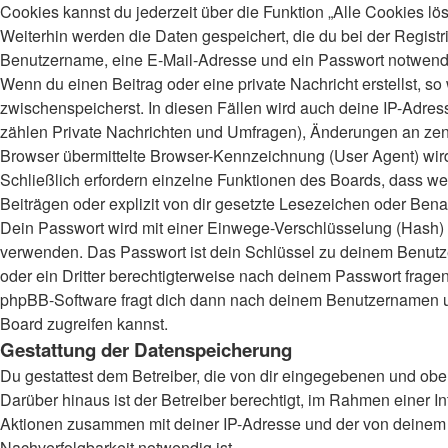
Cookies kannst du jederzeit über die Funktion „Alle Cookies lö
Weiterhin werden die Daten gespeichert, die du bei der Registr
Benutzername, eine E-Mail-Adresse und ein Passwort notwendig.
Wenn du einen Beitrag oder eine private Nachricht erstellst, s
zwischenspeicherst. In diesen Fällen wird auch deine IP-Adres
zählen Private Nachrichten und Umfragen), Änderungen an zent
Browser übermittelte Browser-Kennzeichnung (User Agent) wird n
Schließlich erfordern einzelne Funktionen des Boards, dass 
Beiträgen oder explizit von dir gesetzte Lesezeichen oder Bena
Dein Passwort wird mit einer Einwege-Verschlüsselung (Hash) ge
verwenden. Das Passwort ist dein Schlüssel zu deinem Benutzer
oder ein Dritter berechtigterweise nach deinem Passwort frage
phpBB-Software fragt dich dann nach deinem Benutzernamen un
Board zugreifen kannst.
Gestattung der Datenspeicherung
Du gestattest dem Betreiber, die von dir eingegebenen und obe
Darüber hinaus ist der Betreiber berechtigt, im Rahmen einer 
Aktionen zusammen mit deiner IP-Adresse und der von deinem B
Nachverfolgbarkeit notwendig ist.