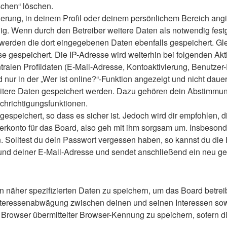
schen“ löschen.
ierung, in deinem Profil oder deinem persönlichem Bereich angi
 Wenn durch den Betreiber weitere Daten als notwendig festgele
o werden die dort eingegebenen Daten ebenfalls gespeichert. Gle
se gespeichert. Die IP-Adresse wird weiterhin bei folgenden A
ralen Profildaten (E-Mail-Adresse, Kontoaktivierung, Benutze
ur in der „Wer ist online?“-Funktion angezeigt und nicht dauer
weitere Daten gespeichert werden. Dazu gehören dein Abstimmu
chrichtigungsfunktionen.
speichert, so dass es sicher ist. Jedoch wird dir empfohlen, d
konto für das Board, also geh mit ihm sorgsam um. Insbesonder
n. Solltest du dein Passwort vergessen haben, so kannst du di
d deiner E-Mail-Adresse und sendet anschließend ein neu gen
n näher spezifizierten Daten zu speichern, um das Board betre
Interessenabwägung zwischen deinen und seinen Interessen sowie
rowser übermittelter Browser-Kennung zu speichern, sofern di