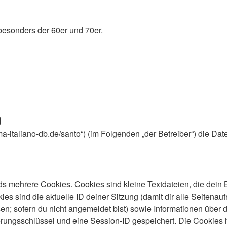
besonders der 60er und 70er.
g
inema-italiano-db.de/santo“) (im Folgenden „der Betreiber“) di
s mehrere Cookies. Cookies sind kleine Textdateien, die dein 
es sind die aktuelle ID deiner Sitzung (damit dir alle Seitenau
en; sofern du nicht angemeldet bist) sowie Informationen über 
ierungsschlüssel und eine Session-ID gespeichert. Die Cookies 