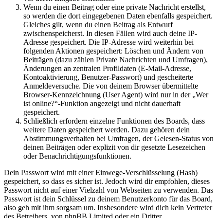
Wenn du einen Beitrag oder eine private Nachricht erstellst,
so werden die dort eingegebenen Daten ebenfalls gespeichert.
Gleiches gilt, wenn du einen Beitrag als Entwurf
zwischenspeicherst. In diesen Fällen wird auch deine IP-
Adresse gespeichert. Die IP-Adresse wird weiterhin bei
folgenden Aktionen gespeichert: Löschen und Ändern von
Beiträgen (dazu zählen Private Nachrichten und Umfragen),
Änderungen an zentralen Profildaten (E-Mail-Adresse,
Kontoaktivierung, Benutzer-Passwort) und gescheiterte
Anmeldeversuche. Die von deinem Browser übermittelte
Browser-Kennzeichnung (User Agent) wird nur in der „Wer
ist online?“-Funktion angezeigt und nicht dauerhaft
gespeichert.
Schließlich erfordern einzelne Funktionen des Boards, dass
weitere Daten gespeichert werden. Dazu gehören dein
Abstimmungsverhalten bei Umfragen, der Gelesen-Status von
deinen Beiträgen oder explizit von dir gesetzte Lesezeichen
oder Benachrichtigungsfunktionen.
Dein Passwort wird mit einer Einwege-Verschlüsselung (Hash)
gespeichert, so dass es sicher ist. Jedoch wird dir empfohlen, dieses
Passwort nicht auf einer Vielzahl von Webseiten zu verwenden. Das
Passwort ist dein Schlüssel zu deinem Benutzerkonto für das Board,
also geh mit ihm sorgsam um. Insbesondere wird dich kein Vertreter
des Betreibers, von phpBB Limited oder ein Dritter