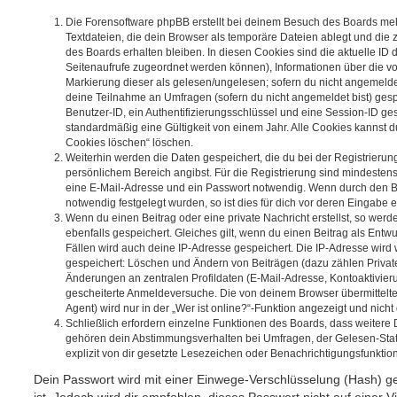
Die Forensoftware phpBB erstellt bei deinem Besuch des Boards meh
Textdateien, die dein Browser als temporäre Dateien ablegt und die
des Boards erhalten bleiben. In diesen Cookies sind die aktuelle ID d
Seitenaufrufe zugeordnet werden können), Informationen über die vo
Markierung dieser als gelesen/ungelesen; sofern du nicht angemeldet
deine Teilnahme an Umfragen (sofern du nicht angemeldet bist) ges
Benutzer-ID, ein Authentifizierungsschlüssel und eine Session-ID g
standardmäßig eine Gültigkeit von einem Jahr. Alle Cookies kannst du
Cookies löschen“ löschen.
Weiterhin werden die Daten gespeichert, die du bei der Registrierun
persönlichem Bereich angibst. Für die Registrierung sind mindesten
eine E-Mail-Adresse und ein Passwort notwendig. Wenn durch den Be
notwendig festgelegt wurden, so ist dies für dich vor deren Eingabe er
Wenn du einen Beitrag oder eine private Nachricht erstellst, so wer
ebenfalls gespeichert. Gleiches gilt, wenn du einen Beitrag als Entw
Fällen wird auch deine IP-Adresse gespeichert. Die IP-Adresse wird 
gespeichert: Löschen und Ändern von Beiträgen (dazu zählen Privat
Änderungen an zentralen Profildaten (E-Mail-Adresse, Kontoaktivier
gescheiterte Anmeldeversuche. Die von deinem Browser übermittel
Agent) wird nur in der „Wer ist online?“-Funktion angezeigt und nicht
Schließlich erfordern einzelne Funktionen des Boards, dass weitere
gehören dein Abstimmungsverhalten bei Umfragen, der Gelesen-Stat
explizit von dir gesetzte Lesezeichen oder Benachrichtigungsfunktio
Dein Passwort wird mit einer Einwege-Verschlüsselung (Hash) ge