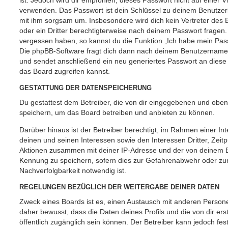
ist. Jedoch wird dir empfohlen, dieses Passwort nicht auf einer 
verwenden. Das Passwort ist dein Schlüssel zu deinem Benutzer
mit ihm sorgsam um. Insbesondere wird dich kein Vertreter des 
oder ein Dritter berechtigterweise nach deinem Passwort fragen.
vergessen haben, so kannst du die Funktion „Ich habe mein Pas
Die phpBB-Software fragt dich dann nach deinem Benutzername
und sendet anschließend ein neu generiertes Passwort an diese
das Board zugreifen kannst.
GESTATTUNG DER DATENSPEICHERUNG
Du gestattest dem Betreiber, die von dir eingegebenen und oben
speichern, um das Board betreiben und anbieten zu können.
Darüber hinaus ist der Betreiber berechtigt, im Rahmen einer 
deinen und seinen Interessen sowie den Interessen Dritter, Zeit
Aktionen zusammen mit deiner IP-Adresse und der von deinem B
Kennung zu speichern, sofern dies zur Gefahrenabwehr oder zur
Nachverfolgbarkeit notwendig ist.
REGELUNGEN BEZÜGLICH DER WEITERGABE DEINER DATEN
Zweck eines Boards ist es, einen Austausch mit anderen Persone
daher bewusst, dass die Daten deines Profils und die von dir erst
öffentlich zugänglich sein können. Der Betreiber kann jedoch fes