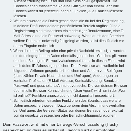
Authentifizierungsschlüssel und eine Session-ID gespeichert. Die
Cookies haben standardmäßig eine Gültigkeit von einem Jahr. Alle
Cookies kannst du jederzeit über die Funktion „Alle Cookies löschen“
löschen.
Weiterhin werden die Daten gespeichert, die du bei der Registrierung,
in deinem Profil oder deinem persönlichem Bereich angibst. Für die
Registrierung sind mindestens ein eindeutiger Benutzername, eine E-
Mail-Adresse und ein Passwort notwendig. Wenn durch den Betreiber
weitere Daten als notwendig festgelegt wurden, so ist dies für dich vor
deren Eingabe ersichtlich.
Wenn du einen Beitrag oder eine private Nachricht erstellst, so werden
die dort eingegebenen Daten ebenfalls gespeichert. Gleiches gilt, wenn
du einen Beitrag als Entwurf zwischenspeicherst. In diesen Fällen wird
auch deine IP-Adresse gespeichert. Die IP-Adresse wird weiterhin bei
folgenden Aktionen gespeichert: Löschen und Ändern von Beiträgen
(dazu zählen Private Nachrichten und Umfragen), Änderungen an
zentralen Profildaten (E-Mail-Adresse, Kontoaktivierung, Benutzer-
Passwort) und gescheiterte Anmeldeversuche. Die von deinem Browser
übermittelte Browser-Kennzeichnung (User Agent) wird nur in der „Wer
ist online?“-Funktion angezeigt und nicht dauerhaft gespeichert.
Schließlich erfordern einzelne Funktionen des Boards, dass weitere
Daten gespeichert werden. Dazu gehören dein Abstimmungsverhalten
bei Umfragen, der Gelesen-Status von deinen Beiträgen oder explizit
von dir gesetzte Lesezeichen oder Benachrichtigungsfunktionen.
Dein Passwort wird mit einer Einwege-Verschlüsselung (Hash)
gespeichert, so dass es sicher ist. Jedoch wird dir empfohlen,