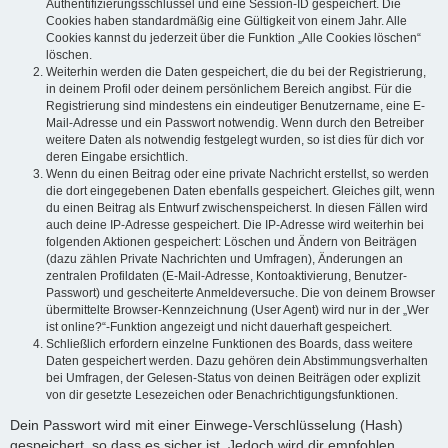
Authentifizierungsschlüssel und eine Session-ID gespeichert. Die
Cookies haben standardmäßig eine Gültigkeit von einem Jahr. Alle
Cookies kannst du jederzeit über die Funktion „Alle Cookies löschen“
löschen.
Weiterhin werden die Daten gespeichert, die du bei der Registrierung,
in deinem Profil oder deinem persönlichem Bereich angibst. Für die
Registrierung sind mindestens ein eindeutiger Benutzername, eine E-
Mail-Adresse und ein Passwort notwendig. Wenn durch den Betreiber
weitere Daten als notwendig festgelegt wurden, so ist dies für dich vor
deren Eingabe ersichtlich.
Wenn du einen Beitrag oder eine private Nachricht erstellst, so werden
die dort eingegebenen Daten ebenfalls gespeichert. Gleiches gilt, wenn
du einen Beitrag als Entwurf zwischenspeicherst. In diesen Fällen wird
auch deine IP-Adresse gespeichert. Die IP-Adresse wird weiterhin bei
folgenden Aktionen gespeichert: Löschen und Ändern von Beiträgen
(dazu zählen Private Nachrichten und Umfragen), Änderungen an
zentralen Profildaten (E-Mail-Adresse, Kontoaktivierung, Benutzer-
Passwort) und gescheiterte Anmeldeversuche. Die von deinem Browser
übermittelte Browser-Kennzeichnung (User Agent) wird nur in der „Wer
ist online?“-Funktion angezeigt und nicht dauerhaft gespeichert.
Schließlich erfordern einzelne Funktionen des Boards, dass weitere
Daten gespeichert werden. Dazu gehören dein Abstimmungsverhalten
bei Umfragen, der Gelesen-Status von deinen Beiträgen oder explizit
von dir gesetzte Lesezeichen oder Benachrichtigungsfunktionen.
Dein Passwort wird mit einer Einwege-Verschlüsselung (Hash)
gespeichert, so dass es sicher ist. Jedoch wird dir empfohlen,