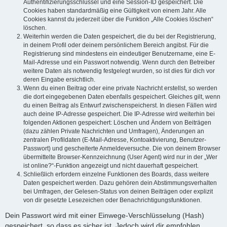
Authentifizierungsschlüssel und eine Session-ID gespeichert. Die
Cookies haben standardmäßig eine Gültigkeit von einem Jahr. Alle
Cookies kannst du jederzeit über die Funktion „Alle Cookies löschen“
löschen.
Weiterhin werden die Daten gespeichert, die du bei der Registrierung,
in deinem Profil oder deinem persönlichem Bereich angibst. Für die
Registrierung sind mindestens ein eindeutiger Benutzername, eine E-
Mail-Adresse und ein Passwort notwendig. Wenn durch den Betreiber
weitere Daten als notwendig festgelegt wurden, so ist dies für dich vor
deren Eingabe ersichtlich.
Wenn du einen Beitrag oder eine private Nachricht erstellst, so werden
die dort eingegebenen Daten ebenfalls gespeichert. Gleiches gilt, wenn
du einen Beitrag als Entwurf zwischenspeicherst. In diesen Fällen wird
auch deine IP-Adresse gespeichert. Die IP-Adresse wird weiterhin bei
folgenden Aktionen gespeichert: Löschen und Ändern von Beiträgen
(dazu zählen Private Nachrichten und Umfragen), Änderungen an
zentralen Profildaten (E-Mail-Adresse, Kontoaktivierung, Benutzer-
Passwort) und gescheiterte Anmeldeversuche. Die von deinem Browser
übermittelte Browser-Kennzeichnung (User Agent) wird nur in der „Wer
ist online?“-Funktion angezeigt und nicht dauerhaft gespeichert.
Schließlich erfordern einzelne Funktionen des Boards, dass weitere
Daten gespeichert werden. Dazu gehören dein Abstimmungsverhalten
bei Umfragen, der Gelesen-Status von deinen Beiträgen oder explizit
von dir gesetzte Lesezeichen oder Benachrichtigungsfunktionen.
Dein Passwort wird mit einer Einwege-Verschlüsselung (Hash)
gespeichert, so dass es sicher ist. Jedoch wird dir empfohlen,