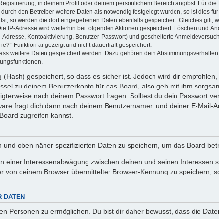
Registrierung, in deinem Profil oder deinem persönlichem Bereich angibst. Für di
rch den Betreiber weitere Daten als notwendig festgelegt wurden, so ist dies für 
llst, so werden die dort eingegebenen Daten ebenfalls gespeichert. Gleiches gilt, 
Die IP-Adresse wird weiterhin bei folgenden Aktionen gespeichert: Löschen und Än
l-Adresse, Kontoaktivierung, Benutzer-Passwort) und gescheiterte Anmeldeversuch
ine?“-Funktion angezeigt und nicht dauerhaft gespeichert.
 dass weitere Daten gespeichert werden. Dazu gehören dein Abstimmungsverhalten
gungsfunktionen.
(Hash) gespeichert, so dass es sicher ist. Jedoch wird dir empfohlen, 
ssel zu deinem Benutzerkonto für das Board, also geh mit ihm sorgsam
htigterweise nach deinem Passwort fragen. Solltest du dein Passwort v
are fragt dich dann nach deinem Benutzernamen und deiner E-Mail-Ad
Board zugreifen kannst.
en und oben näher spezifizierten Daten zu speichern, um das Board bet
en einer Interessenabwägung zwischen deinen und seinen Interessen sow
r von deinem Browser übermittelter Browser-Kennung zu speichern, so
R DATEN
n Personen zu ermöglichen. Du bist dir daher bewusst, dass die Daten d