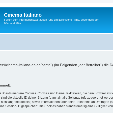
Cinema Italiano
Forum zum Informationsaustausch rund um italienische Filme, besonders der
60er und 70er.
https://cinema-italiano-db.de/santo“) (im Folgenden „der Betreiber“) d
ammelt:
s Boards mehrere Cookies. Cookies sind kleine Textdateien, die dein Browser als
 sind die aktuelle ID deiner Sitzung (damit dir alle Seitenaufrufe zugeordnet werd
u nicht angemeldet bist) sowie Informationen über deine Teilnahme an Umfragen (s
eine Session-ID gespeichert. Die Cookies haben standardmäßig eine Gültigkeit von 