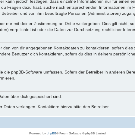
ber kann jedoch festlegen, dass einzelne Informationen nur für einen ei
n du Fragen dazu hast, suche nach entsprechenden Informationen im Fo
n Betreiber und von ihm beauftragte Personen (Administratoren) zugäng
r nur mit deiner Zustimmung an Dritte weitergeben. Dies gilt nicht, s
n) verpflichtet ist oder die Daten zur Durchsetzung rechtlicher Interes
er den von dir angegebenen Kontaktdaten zu kontaktieren, sofern dies 
andere Benutzer dich kontaktieren, sofern du dies in deinem persönliche
, die die phpBB-Software umfassen. Sofern der Betreiber in anderen Be
ormieren.
 Daten über dich gespeichert sind.
 Daten verlangen. Kontaktiere hierzu bitte den Betreiber.
Powered by
phpBB
® Forum Software © phpBB Limited