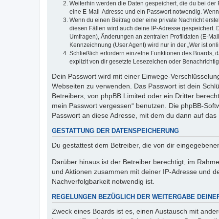
Weiterhin werden die Daten gespeichert, die du bei der 
eine E-Mail-Adresse und ein Passwort notwendig. Wenn du
Wenn du einen Beitrag oder eine private Nachricht erste
diesen Fällen wird auch deine IP-Adresse gespeichert. 
Umfragen), Änderungen an zentralen Profildaten (E-Mai
Kennzeichnung (User Agent) wird nur in der „Wer ist onl
Schließlich erfordern einzelne Funktionen des Boards,
explizit von dir gesetzte Lesezeichen oder Benachrichti
Dein Passwort wird mit einer Einwege-Verschlüsselung 
Webseiten zu verwenden. Das Passwort ist dein Schlü
Betreibers, von phpBB Limited oder ein Dritter berec
mein Passwort vergessen“ benutzen. Die phpBB-Softw
Passwort an diese Adresse, mit dem du dann auf das 
GESTATTUNG DER DATENSPEICHERUNG
Du gestattest dem Betreiber, die von dir eingegeben
Darüber hinaus ist der Betreiber berechtigt, im Rahm
und Aktionen zusammen mit deiner IP-Adresse und de
Nachverfolgbarkeit notwendig ist.
REGELUNGEN BEZÜGLICH DER WEITERGABE DEINE
Zweck eines Boards ist es, einen Austausch mit andere