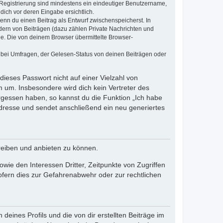
e Registrierung sind mindestens ein eindeutiger Benutzername,
dich vor deren Eingabe ersichtlich.
wenn du einen Beitrag als Entwurf zwischenspeicherst. In
dern von Beiträgen (dazu zählen Private Nachrichten und
e. Die von deinem Browser übermittelte Browser-
 bei Umfragen, der Gelesen-Status von deinen Beiträgen oder
dieses Passwort nicht auf einer Vielzahl von
 um. Insbesondere wird dich kein Vertreter des
ergessen haben, so kannst du die Funktion „Ich habe
resse und sendet anschließend ein neu generiertes
reiben und anbieten zu können.
ie den Interessen Dritter, Zeitpunkte von Zugriffen
fern dies zur Gefahrenabwehr oder zur rechtlichen
eines Profils und die von dir erstellten Beiträge im