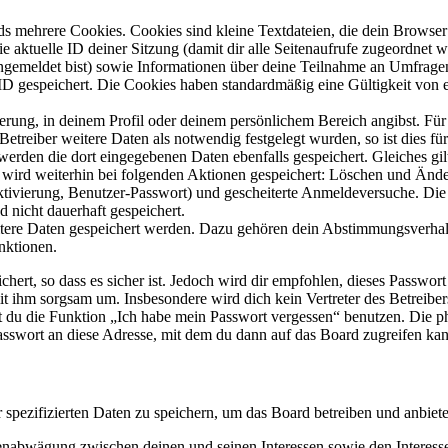
s mehrere Cookies. Cookies sind kleine Textdateien, die dein Browser 
ie aktuelle ID deiner Sitzung (damit dir alle Seitenaufrufe zugeordnet
angemeldet bist) sowie Informationen über deine Teilnahme an Umfragen
ID gespeichert. Die Cookies haben standardmäßig eine Gültigkeit von e
ierung, in deinem Profil oder deinem persönlichem Bereich angibst. Für
reiber weitere Daten als notwendig festgelegt wurden, so ist dies für 
 werden die dort eingegebenen Daten ebenfalls gespeichert. Gleiches gi
e wird weiterhin bei folgenden Aktionen gespeichert: Löschen und Änd
ktivierung, Benutzer-Passwort) und gescheiterte Anmeldeversuche. D
d nicht dauerhaft gespeichert.
eitere Daten gespeichert werden. Dazu gehören dein Abstimmungsverhal
nktionen.
ert, so dass es sicher ist. Jedoch wird dir empfohlen, dieses Passwor
it ihm sorgsam um. Insbesondere wird dich kein Vertreter des Betreibe
nst du die Funktion „Ich habe mein Passwort vergessen“ benutzen. Di
asswort an diese Adresse, mit dem du dann auf das Board zugreifen kan
r spezifizierten Daten zu speichern, um das Board betreiben und anbiet
ssenabwägung zwischen deinen und seinen Interessen sowie den Interes