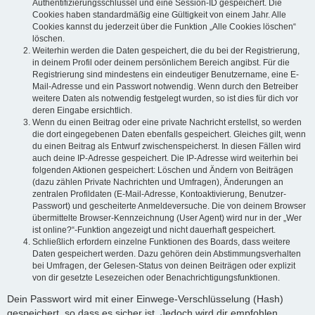
Authentifizierungsschlüssel und eine Session-ID gespeichert. Die
Cookies haben standardmäßig eine Gültigkeit von einem Jahr. Alle
Cookies kannst du jederzeit über die Funktion „Alle Cookies löschen“
löschen.
Weiterhin werden die Daten gespeichert, die du bei der Registrierung,
in deinem Profil oder deinem persönlichem Bereich angibst. Für die
Registrierung sind mindestens ein eindeutiger Benutzername, eine E-
Mail-Adresse und ein Passwort notwendig. Wenn durch den Betreiber
weitere Daten als notwendig festgelegt wurden, so ist dies für dich vor
deren Eingabe ersichtlich.
Wenn du einen Beitrag oder eine private Nachricht erstellst, so werden
die dort eingegebenen Daten ebenfalls gespeichert. Gleiches gilt, wenn
du einen Beitrag als Entwurf zwischenspeicherst. In diesen Fällen wird
auch deine IP-Adresse gespeichert. Die IP-Adresse wird weiterhin bei
folgenden Aktionen gespeichert: Löschen und Ändern von Beiträgen
(dazu zählen Private Nachrichten und Umfragen), Änderungen an
zentralen Profildaten (E-Mail-Adresse, Kontoaktivierung, Benutzer-
Passwort) und gescheiterte Anmeldeversuche. Die von deinem Browser
übermittelte Browser-Kennzeichnung (User Agent) wird nur in der „Wer
ist online?“-Funktion angezeigt und nicht dauerhaft gespeichert.
Schließlich erfordern einzelne Funktionen des Boards, dass weitere
Daten gespeichert werden. Dazu gehören dein Abstimmungsverhalten
bei Umfragen, der Gelesen-Status von deinen Beiträgen oder explizit
von dir gesetzte Lesezeichen oder Benachrichtigungsfunktionen.
Dein Passwort wird mit einer Einwege-Verschlüsselung (Hash)
gespeichert, so dass es sicher ist. Jedoch wird dir empfohlen,