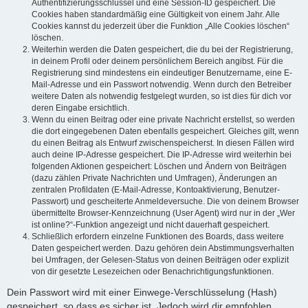
Authentifizierungsschlüssel und eine Session-ID gespeichert. Die
Cookies haben standardmäßig eine Gültigkeit von einem Jahr. Alle
Cookies kannst du jederzeit über die Funktion „Alle Cookies löschen“
löschen.
Weiterhin werden die Daten gespeichert, die du bei der Registrierung,
in deinem Profil oder deinem persönlichem Bereich angibst. Für die
Registrierung sind mindestens ein eindeutiger Benutzername, eine E-
Mail-Adresse und ein Passwort notwendig. Wenn durch den Betreiber
weitere Daten als notwendig festgelegt wurden, so ist dies für dich vor
deren Eingabe ersichtlich.
Wenn du einen Beitrag oder eine private Nachricht erstellst, so werden
die dort eingegebenen Daten ebenfalls gespeichert. Gleiches gilt, wenn
du einen Beitrag als Entwurf zwischenspeicherst. In diesen Fällen wird
auch deine IP-Adresse gespeichert. Die IP-Adresse wird weiterhin bei
folgenden Aktionen gespeichert: Löschen und Ändern von Beiträgen
(dazu zählen Private Nachrichten und Umfragen), Änderungen an
zentralen Profildaten (E-Mail-Adresse, Kontoaktivierung, Benutzer-
Passwort) und gescheiterte Anmeldeversuche. Die von deinem Browser
übermittelte Browser-Kennzeichnung (User Agent) wird nur in der „Wer
ist online?“-Funktion angezeigt und nicht dauerhaft gespeichert.
Schließlich erfordern einzelne Funktionen des Boards, dass weitere
Daten gespeichert werden. Dazu gehören dein Abstimmungsverhalten
bei Umfragen, der Gelesen-Status von deinen Beiträgen oder explizit
von dir gesetzte Lesezeichen oder Benachrichtigungsfunktionen.
Dein Passwort wird mit einer Einwege-Verschlüsselung (Hash)
gespeichert, so dass es sicher ist. Jedoch wird dir empfohlen,