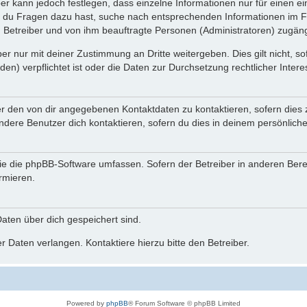
ber kann jedoch festlegen, dass einzelne Informationen nur für einen ei
n du Fragen dazu hast, suche nach entsprechenden Informationen im Fo
n Betreiber und von ihm beauftragte Personen (Administratoren) zugäng
r nur mit deiner Zustimmung an Dritte weitergeben. Dies gilt nicht, s
n) verpflichtet ist oder die Daten zur Durchsetzung rechtlicher Interes
er den von dir angegebenen Kontaktdaten zu kontaktieren, sofern dies 
andere Benutzer dich kontaktieren, sofern du dies in deinem persönliche
, die die phpBB-Software umfassen. Sofern der Betreiber in anderen Be
ormieren.
 Daten über dich gespeichert sind.
 Daten verlangen. Kontaktiere hierzu bitte den Betreiber.
Powered by
phpBB
® Forum Software © phpBB Limited