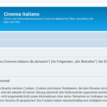
Cinema Italiano
Forum zum Informationsaustausch rund um italienische Filme, besonders der
60er und 70er.
https://cinema-italiano-db.de/santo“) (im Folgenden „der Betreiber“) d
ammelt:
s Boards mehrere Cookies. Cookies sind kleine Textdateien, die dein Browser als
 sind die aktuelle ID deiner Sitzung (damit dir alle Seitenaufrufe zugeordnet werd
u nicht angemeldet bist) sowie Informationen über deine Teilnahme an Umfragen (s
eine Session-ID gespeichert. Die Cookies haben standardmäßig eine Gültigkeit von 