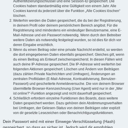
Authentifizierungsschlüssel und eine Session-ID gespeichert. Die
Cookies haben standardmäßig eine Gültigkeit von einem Jahr. Alle
Cookies kannst du jederzeit über die Funktion „Alle Cookies löschen“
löschen.
Weiterhin werden die Daten gespeichert, die du bei der Registrierung,
in deinem Profil oder deinem persönlichem Bereich angibst. Für die
Registrierung sind mindestens ein eindeutiger Benutzername, eine E-
Mail-Adresse und ein Passwort notwendig. Wenn durch den Betreiber
weitere Daten als notwendig festgelegt wurden, so ist dies für dich vor
deren Eingabe ersichtlich.
Wenn du einen Beitrag oder eine private Nachricht erstellst, so werden
die dort eingegebenen Daten ebenfalls gespeichert. Gleiches gilt, wenn
du einen Beitrag als Entwurf zwischenspeicherst. In diesen Fällen wird
auch deine IP-Adresse gespeichert. Die IP-Adresse wird weiterhin bei
folgenden Aktionen gespeichert: Löschen und Ändern von Beiträgen
(dazu zählen Private Nachrichten und Umfragen), Änderungen an
zentralen Profildaten (E-Mail-Adresse, Kontoaktivierung, Benutzer-
Passwort) und gescheiterte Anmeldeversuche. Die von deinem Browser
übermittelte Browser-Kennzeichnung (User Agent) wird nur in der „Wer
ist online?“-Funktion angezeigt und nicht dauerhaft gespeichert.
Schließlich erfordern einzelne Funktionen des Boards, dass weitere
Daten gespeichert werden. Dazu gehören dein Abstimmungsverhalten
bei Umfragen, der Gelesen-Status von deinen Beiträgen oder explizit
von dir gesetzte Lesezeichen oder Benachrichtigungsfunktionen.
Dein Passwort wird mit einer Einwege-Verschlüsselung (Hash)
gespeichert, so dass es sicher ist. Jedoch wird dir empfohlen,