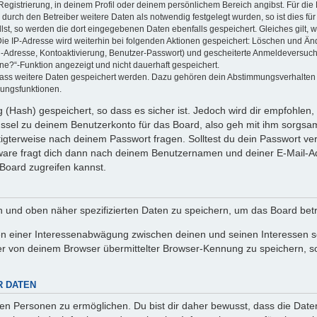
Registrierung, in deinem Profil oder deinem persönlichem Bereich angibst. Für di
rch den Betreiber weitere Daten als notwendig festgelegt wurden, so ist dies für 
llst, so werden die dort eingegebenen Daten ebenfalls gespeichert. Gleiches gilt, 
Die IP-Adresse wird weiterhin bei folgenden Aktionen gespeichert: Löschen und Än
l-Adresse, Kontoaktivierung, Benutzer-Passwort) und gescheiterte Anmeldeversuch
ine?“-Funktion angezeigt und nicht dauerhaft gespeichert.
 dass weitere Daten gespeichert werden. Dazu gehören dein Abstimmungsverhalten
gungsfunktionen.
(Hash) gespeichert, so dass es sicher ist. Jedoch wird dir empfohlen, 
ssel zu deinem Benutzerkonto für das Board, also geh mit ihm sorgsam
htigterweise nach deinem Passwort fragen. Solltest du dein Passwort v
are fragt dich dann nach deinem Benutzernamen und deiner E-Mail-Ad
Board zugreifen kannst.
en und oben näher spezifizierten Daten zu speichern, um das Board bet
en einer Interessenabwägung zwischen deinen und seinen Interessen sow
r von deinem Browser übermittelter Browser-Kennung zu speichern, so
R DATEN
n Personen zu ermöglichen. Du bist dir daher bewusst, dass die Daten d