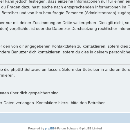
ber kann jedoch festlegen, dass einzelne Informationen nur für einen ei
n du Fragen dazu hast, suche nach entsprechenden Informationen im Fo
n Betreiber und von ihm beauftragte Personen (Administratoren) zugäng
r nur mit deiner Zustimmung an Dritte weitergeben. Dies gilt nicht, s
n) verpflichtet ist oder die Daten zur Durchsetzung rechtlicher Interes
er den von dir angegebenen Kontaktdaten zu kontaktieren, sofern dies 
andere Benutzer dich kontaktieren, sofern du dies in deinem persönliche
, die die phpBB-Software umfassen. Sofern der Betreiber in anderen Be
ormieren.
 Daten über dich gespeichert sind.
 Daten verlangen. Kontaktiere hierzu bitte den Betreiber.
Powered by
phpBB
® Forum Software © phpBB Limited