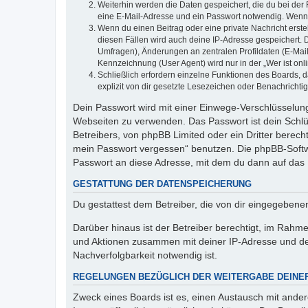
Weiterhin werden die Daten gespeichert, die du bei der 
eine E-Mail-Adresse und ein Passwort notwendig. Wenn du
Wenn du einen Beitrag oder eine private Nachricht erste
diesen Fällen wird auch deine IP-Adresse gespeichert. 
Umfragen), Änderungen an zentralen Profildaten (E-Mai
Kennzeichnung (User Agent) wird nur in der „Wer ist onl
Schließlich erfordern einzelne Funktionen des Boards,
explizit von dir gesetzte Lesezeichen oder Benachrichti
Dein Passwort wird mit einer Einwege-Verschlüsselung 
Webseiten zu verwenden. Das Passwort ist dein Schlü
Betreibers, von phpBB Limited oder ein Dritter berec
mein Passwort vergessen“ benutzen. Die phpBB-Softw
Passwort an diese Adresse, mit dem du dann auf das 
GESTATTUNG DER DATENSPEICHERUNG
Du gestattest dem Betreiber, die von dir eingegeben
Darüber hinaus ist der Betreiber berechtigt, im Rahm
und Aktionen zusammen mit deiner IP-Adresse und de
Nachverfolgbarkeit notwendig ist.
REGELUNGEN BEZÜGLICH DER WEITERGABE DEINE
Zweck eines Boards ist es, einen Austausch mit andere