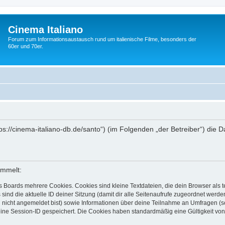
Cinema Italiano
Forum zum Informationsaustausch rund um italienische Filme, besonders der
60er und 70er.
https://cinema-italiano-db.de/santo“) (im Folgenden „der Betreiber“) d
ammelt:
s Boards mehrere Cookies. Cookies sind kleine Textdateien, die dein Browser als
 sind die aktuelle ID deiner Sitzung (damit dir alle Seitenaufrufe zugeordnet werd
u nicht angemeldet bist) sowie Informationen über deine Teilnahme an Umfragen (s
eine Session-ID gespeichert. Die Cookies haben standardmäßig eine Gültigkeit von 