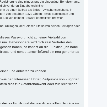
e Registrierung sind mindestens ein eindeutiger Benutzername,
dich vor deren Eingabe ersichtlich.
wenn du einen Beitrag als Entwurf zwischenspeicherst. In
dern von Beiträgen (dazu zählen Private Nachrichten und
e. Die von deinem Browser übermittelte Browser-
 bei Umfragen, der Gelesen-Status von deinen Beiträgen oder
dieses Passwort nicht auf einer Vielzahl von
 um. Insbesondere wird dich kein Vertreter des
ergessen haben, so kannst du die Funktion „Ich habe
resse und sendet anschließend ein neu generiertes
reiben und anbieten zu können.
ie den Interessen Dritter, Zeitpunkte von Zugriffen
fern dies zur Gefahrenabwehr oder zur rechtlichen
eines Profils und die von dir erstellten Beiträge im